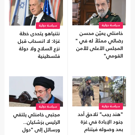
سياسة دولية
سياسة دولية
خامنئي يعيّن محسن
نتنياهو يتحدى خطة
رضائي ممثلاً له في "
غزة: لا انسحاب قبل
المجلس الأعلى للأمن
نزع السلاح ولا دولة
القومي"
فلسطينية
سياسة دولية
سياسة دولية
"هند رجب" تلاحق أحد
مجتبى خامنئي يلتقي
جنود الإبادة في غزة
الرئيس بزشكيان..
بعد وصوله فيتنام
ورسائل إلى "دول