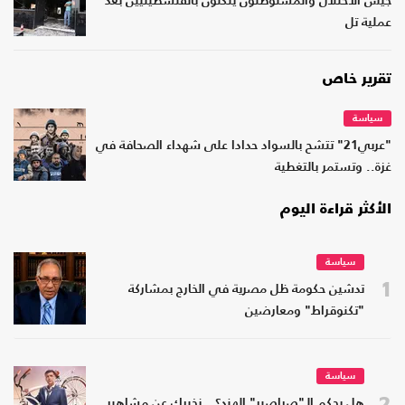
جيش الاحتلال والمستوطنون ينكّلون بالفلسطينيين بعد
عملية تل
تقرير خاص
سياسة
"عربي21" تتشح بالسواد حدادا على شهداء الصحافة في
غزة.. وتستمر بالتغطية
الأكثر قراءة اليوم
سياسة
1
تدشين حكومة ظل مصرية في الخارج بمشاركة
"تكنوقراط" ومعارضين
سياسة
2
هل يحكم الـ"صراصير" الهند؟.. نخبرك عن مشاهير