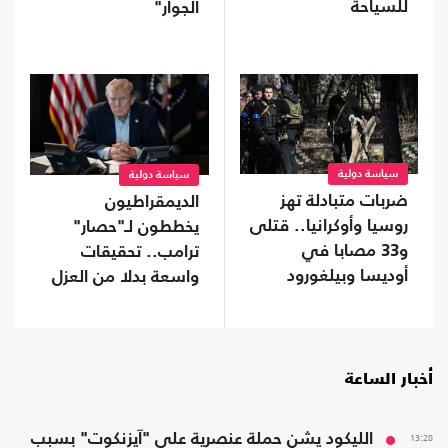
للسياحة
الجوار"
سياسة دولية
سياسة دولية
ضربات متبادلة تهز
الديمقراطيون
روسيا وأوكرانيا.. قتلى
يخططون لـ"حصار"
و33 مصابا في
ترامب.. تحقيقات
أوديسا وبيلغورود
واسعة بدلا من العزل
إذا استعادوا "النواب"
أخبار الساعة
13:28
الليكود يشن حملة عنصرية على "آيزنكوت" بسبب