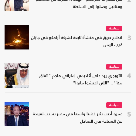
وفنانين وصلوا إلى السلطة
سياسة
3
اندلاع حريق في منشأة تابعة لشركة أرامكو في جازان
قرب اليمن
سياسة
4
التويجري يرد على أكاديمي إماراتي هاجم "اتفاق
مكة".. "اللي اختشوا ماتوا"
سياسة
5
عمرو أديب يثير غضبا واسعا في مصر بسبب تغريدة
عن السياحة في الساحل