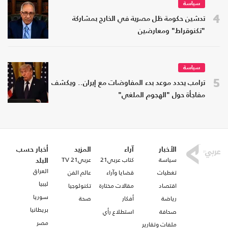
سياسة
4
تدشين حكومة ظل مصرية في الخارج بمشاركة
"تكنوقراط" ومعارضين
سياسة
5
ترامب يحدد موعد بدء المفاوضات مع إيران.. ويكشف
مفاجأة حول "الهجوم الملغي"
الأخبار
آراء
المزيد
أخبار حسب
سياسة
كتاب عربي21
عربي21 TV
البلد
العراق
تغطيات
قضايا وآراء
عالم الفن
ليبيا
اقتصاد
مقالات مختارة
تكنولوجيا
سوريا
رياضة
أفكار
صحة
بريطانيا
صحافة
استطلاع رأي
مصر
ملفات وتقارير