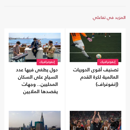
المزيد في تفاعلي
إنفوغرافيك
إنفوغرافيك
تصنيف أقوى الدوريات
دول يطغى فيها عدد
العالمية لكرة القدم
السياح على السكان
(إنفوغراف)
المحليين.. وجهات
يقصدها الملايين
سنويا (إنفوغراف)