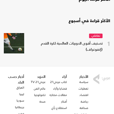
الأكثر قراءة في أسبوع
تفاعلي
1
تصنيف أقوى الدوريات العالمية لكرة القدم
(إنفوغراف)
الأخبار
آراء
المزيد
أخبار حسب
سياسة
كتاب عربي21
عربي21 TV
البلد
العراق
تغطيات
قضايا وآراء
عالم الفن
ليبيا
اقتصاد
مقالات مختارة
تكنولوجيا
سوريا
رياضة
أفكار
صحة
بريطانيا
صحافة
استطلاع رأي
مصر