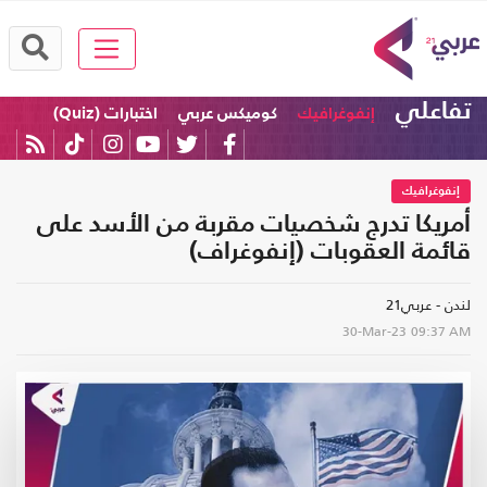
تفاعلي
إنفوغرافيك
كوميكس عربي
اختبارات (Quiz)
إنفوغرافيك
أمريكا تدرج شخصيات مقربة من الأسد على
قائمة العقوبات (إنفوغراف)
لندن - عربي21
30-Mar-23
09:37 AM