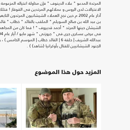
المرتدة المدعو " علاء الدينوف " فإن محاولة اغتياله المز
الاغتيالات لدى الروس و عملائهم المرتدين فى القوقاز ! فتلك ا
آذار عام 2002 م حين نجح العملاء الشيشانيون المرت
بن عبد الله بن صالح السويلم " الملقب بالقائد " خطاب " قائ
الشيشان حينها المرتد " أحمد قديروف " ! فما كان من المجاهدي
الجنود الشيشانيين للقتال بأوكرانيا (شاهد) ) .
المزيد حول هذا الموضوع