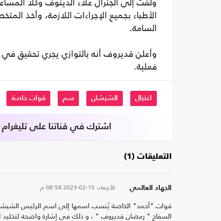
ولفت إلى الجنرال علاء الدينوف وكلا المس
الأطباء بجميع الإجراءات اللازمة، وأخذ المتخ
السامة.
وأعلن قديروف أنه بالتوازي يجري تحقيق في مح
فعلية.
اغتيال
الشيشان
سم
قوات خاصة
اشترك في قناتنا على تليغرام
التعليقات (1)
الأربعاء، 15-02-2023
08:58 م
الجهاد العالمي
قوات "أحمد" الخاصة يُنسب اسمها إلى اسم الرئيس الشيشانى
السفاح " رمضان قديروف " ، و ذلك فى إشارة واضحة لتخليد الخيا