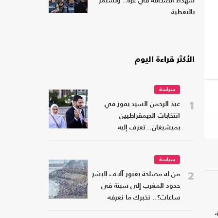
شهداء الصحافة في غزة.. وتستمر
بالتغطية
الأكثر قراءة اليوم
سياسة
1
عبد الرحمن السيد يفوز في
انتخابات الديمقراطيين
بميشيغان.. تعرف إليه
سياسة
2
من له مصلحة بعبور آلاف البشر
حدود المغرب إلى سبتة في
ساعات؟.. نخبرك ما نعرفه
ة