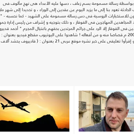
عومة بواسطة رسالة مسمومة بسم زعاف ، دسها عليه الأعداء هى نهج مألوف فى
لحادثة تعود بنا إلى ما يزيد اليوم عن عقدين إلى الوراء ، و تحديدا إلى شهر ما
دون التابعون للاستخبارات الروسية فى دس رسالة مسمومة على الشهيد - كما نحسبه - " 
د المجاهدين المهاجرين فى القوقاز ، و ذلك بتوجيه و إشراف من رئيس إدارة جمه
ن فى القوقاز إلا الرد على جرائم المرتدين بحقهم باغتيال المجرم " أحمد قدير
فى عرض عسكرى جرى فى " جروزنى " شهر مايو / آيار عام 2004 م قصاصا منه و من أفعاله ! شاهدوا على اليوتيوب مقطع فيديو بعنوان : 
عبدالله الشريف | حلقة 6 | القائد خطاب | الموسم الخامس ) ، و إقرأوا تعليقى على خبر نشره موقع عربى 21 بعنوان : ( قاديروف يحشد آلاف