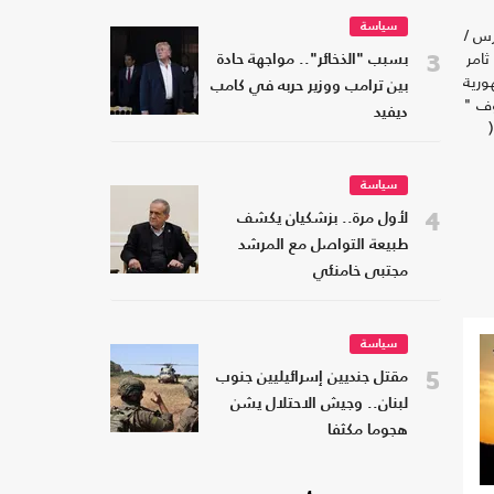
سياسة
رس /
ثامر
3
بسبب "الذخائر".. مواجهة حادة
ورية
بين ترامب ووزير حربه في كامب
وف "
ديفيد
(
سياسة
4
لأول مرة.. بزشكيان يكشف
طبيعة التواصل مع المرشد
مجتبى خامنئي
سياسة
5
مقتل جنديين إسرائيليين جنوب
لبنان.. وجيش الاحتلال يشن
هجوما مكثفا