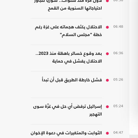
06:56
لأول مرة منذ سنوات.. سوريا تتجاوز
احتياجاتها السنوية من القمح
06:48
الاحتلال يكثف هجماته على غزة رغم
خطة "مجلس السلام"
06:36
بعد وقوع خسائر باهظة منذ 2023..
الاحتلال يفشل في حماية
مستوطنيه من خطر الصواريخ
05:26
فشل خارطة الطريق قبل أن تبدأ
05:24
إسرائيل ترفض أي حل في غزّة سوى
التهجير
04:47
الثوابت والمتغيرات في دعوة الإخوان