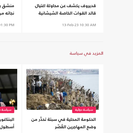
قديروف يكشف عن محاولة اغتيال
منشق ر
قائد القوات الخاصة الشيشانية
نجاته م
بالسم
1:30 PM
13-Feb-23
10:30 AM
المزيد في سياسة
سياسة دولية
سياسة دو
الحكومة المحلية في سبتة تحذّر من
البنتاغو
وضع المهاجرين القُصّر
أسطول ب