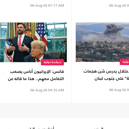
الديمقراطية ويثير قلق اللوبي
06-Aug-26
0
06-Aug-26
07:17 AM
الداعم للاحتلال
لية
سياسة دولية
حتلال يدرس شن هجمات
فانس: الإيرانيون أناس يصعب
ة" على جنوب لبنان
التعامل معهم.. هذا ما قاله عن
المفاوضات
06-Aug-26
0
06-Aug-26
04:35 AM