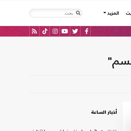
يت
المزيد
السم"
أخبار الساعة