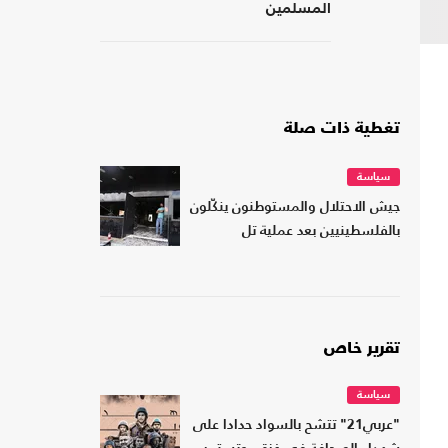
المسلمين
تغطية ذات صلة
سياسة
جيش الاحتلال والمستوطنون ينكّلون
بالفلسطينيين بعد عملية تل
تقرير خاص
سياسة
"عربي21" تتشح بالسواد حدادا على