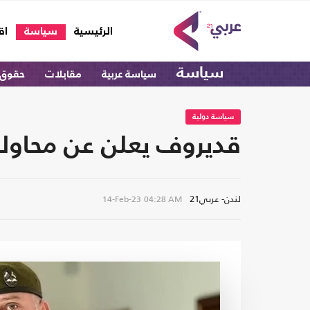
(current)
الرئيسية
سياسة
اق
سياسة
سياسة عربية
مقابلات
حقوق 
سياسة دولية
قديروف يعلن عن محاولة 
لندن- عربي21
14-Feb-23
04:28 AM