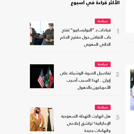
الأكثر قراءة في أسبوع
سياسة
1
قيادات بـ "البوليساريو" تفتح
باب النقاش حول مقترح الحكم
الذاتي المغربي
سياسة
2
تفاصيل الضربة الوشيكة على
إيران.. لهذا السبب أصيب
الأمريكيون بالذهول
سياسة
3
هل انهارت التهدئة السعودية
الإماراتية؟ تراشق إعلامي
واتهامات جديدة