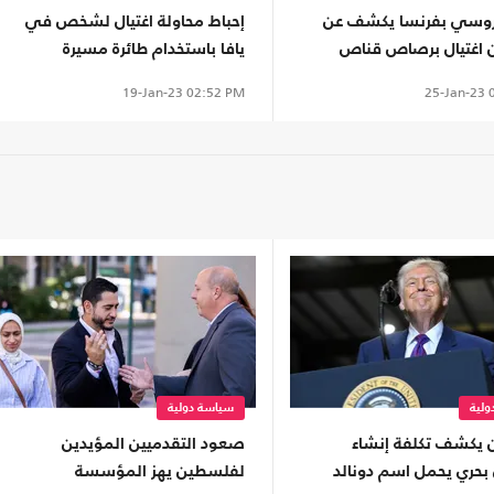
وسي بفرنسا يكشف عن
إحباط محاولة اغتيال لشخص في
ن اغتيال برصاص قناص
يافا باستخدام طائرة مسيرة
25-Jan-23
0
19-Jan-23
02:52 PM
لية
سياسة دولية
ن يكشف تكلفة إنشاء
صعود التقدميين المؤيدين
حري يحمل اسم دونالد
لفلسطين يهز المؤسسة