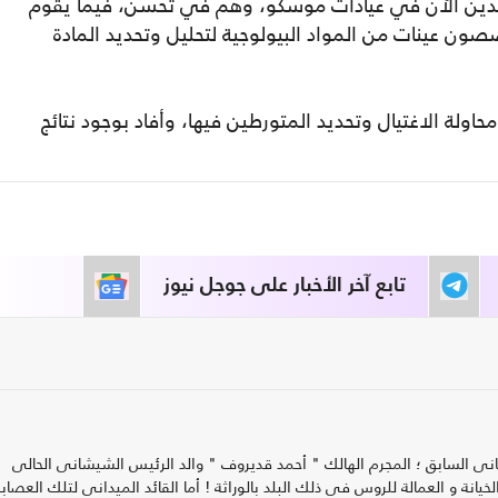
اعدين الآن في عيادات موسكو، وهم في تحسن، فيما يقوم
صصون عينات من المواد البيولوجية لتحليل وتحديد المادة
اولة الاغتيال وتحديد المتورطين فيها، وأفاد بوجود نتائج
تابع آخر الأخبار على جوجل نيوز
 السابق ؛ المجرم الهالك " أحمد قديروف " والد الرئيس الشيشانى الحالى
نة و العمالة للروس فى ذلك البلد بالوراثة ! أما القائد الميدانى لتلك العصاب