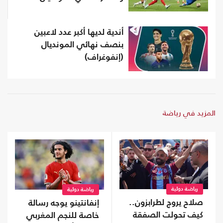
أندية لديها أكبر عدد لاعبين
بنصف نهائي المونديال
(إنفوغراف)
المزيد في رياضة
رياضة دولية
رياضة دولية
صلاح يروج لطرابزون..
إنفانتينو يوجه رسالة
كيف تحولت الصفقة
خاصة للنجم المغربي