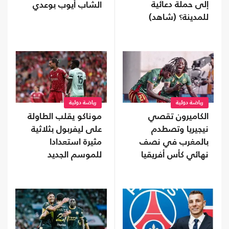
إلى حملة دعائية
الشاب أيوب بوعدي
للمدينة؟ (شاهد)
رياضة دولية
رياضة دولية
الكاميرون تقصي
موناكو يقلب الطاولة
نيجيريا وتصطدم
على ليفربول بثلاثية
بالمغرب في نصف
مثيرة استعدادا
نهائي كأس أفريقيا
للموسم الجديد
للسيدات