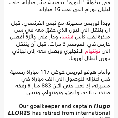
في بطولة "اليورو" بخمسة عشر مباراة، خلف
ليليان تورام الذي لعب 16 مباراة.
وبدأ لوريس مسيرته مع نيس الفرنسي، قبل
أن ينتقل إلى ليون الذي حقق معه في سن
مبكرة لقب كأس
، وحاز على جائزة أفضل
فرنسا
حارس في الموسم 3 مرات، قبل أن ينتقل
إلى
الإنجليزي ويصل معه إلى نهائي
توتنهام
دوري أبطال أوروبا.
وأمام هوغو لوريس خوض 117 مباراة رسمية
قبل اعتزاله للوصول إلى ألف مباراة في
مسيرته، إذ لعب حتى الآن 883 مباراة رفقة
منتخب بلاده، وليون، وتوتنهام، ونيس.
Our goalkeeper and captain 𝙃𝙪𝙜𝙤
𝙇𝙇𝙊𝙍𝙄𝙎 has retired from international