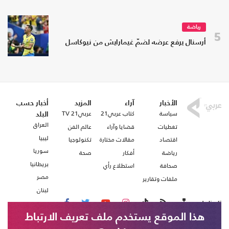
رياضة
5
أرسنال يرفع عرضه لضمّ غيمارايش من نيوكاسل
الأخبار
آراء
المزيد
أخبار حسب
سياسة
كتاب عربي21
عربي21 TV
البلد
العراق
تغطيات
قضايا وآراء
عالم الفن
ليبيا
اقتصاد
مقالات مختارة
تكنولوجيا
سوريا
رياضة
أفكار
صحة
بريطانيا
صحافة
استطلاع رأي
مصر
ملفات وتقارير
لبنان
تابعنا على
هذا الموقع يستخدم ملف تعريف الارتباط