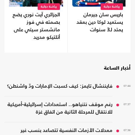
رياضة دولية
رياضة دولية
باريس سان جيرمان
الجزائري آيت نوري يضع
يستعيد لوكا دين بعقد
بصمته في فوز
يمتد لـ3 سنوات
مانشستر سيتي على
أتلتيكو مدريد
أخبار الساعة
07:44
فايننشال تايمز: كيف كسبت الإمارات ودّ واشنطن؟
07:37
رغم موقف نتنياهو.. استعدادات إسرائيلية-أمريكية
للانتقال للمرحلة الثانية من اتفاق غزة
07:36
معدلات الأزمات النفسية تتصاعد بنسب غير