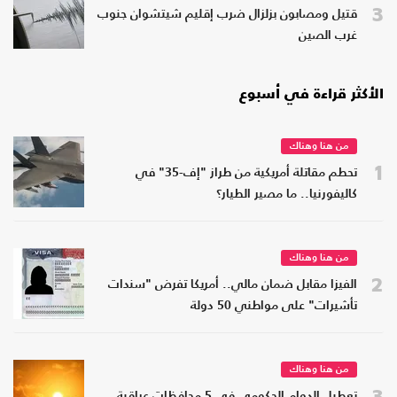
3
قتيل ومصابون بزلزال ضرب إقليم شيتشوان جنوب
غرب الصين
الأكثر قراءة في أسبوع
من هنا وهناك
1
تحطم مقاتلة أمريكية من طراز "إف-35" في
كاليفورنيا.. ما مصير الطيار؟
من هنا وهناك
2
الفيزا مقابل ضمان مالي.. أمريكا تفرض "سندات
تأشيرات" على مواطني 50 دولة
من هنا وهناك
3
تعطيل الدوام الحكومي في 5 محافظات عراقية