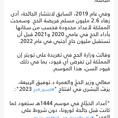
وفي عام 2019، السابق لانتشار الجائحة، أدى
زهاء 2.6 مليون مسلم فريضة الحج. وسمحت
المملكة لأعداد محدودة فحسب من سكانها
بأداء الحج في عامي 2020 و2021 قبل أن
تستقبل مليون حاج أجنبي في عام 2022.
وقالت وزارة الحج في تغريدة على تويتر إن
المملكة لن تفرض أي قيود، بما في ذلك
قيود السن، هذا الموسم.
معالي وزير الحجّ والعمرة د.توفيق الربيعة،
يزفّ البشرى في افتتاح "
2023":
#اكسبو_الحج
"أعداد الحجّاج في موسم 1444هـ ستعود كما
كانت قبل جائحة كورونا، دون شروط على
العمر".
#مكة_والمدينة_في_انتظاركم_بشوق