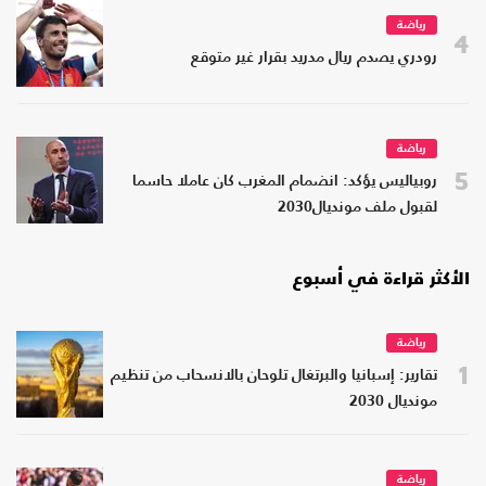
رياضة
4
رودري يصدم ريال مدريد بقرار غير متوقع
رياضة
5
روبياليس يؤكد: انضمام المغرب كان عاملا حاسما
لقبول ملف مونديال2030
الأكثر قراءة في أسبوع
رياضة
1
تقارير: إسبانيا والبرتغال تلوحان بالانسحاب من تنظيم
مونديال 2030
رياضة