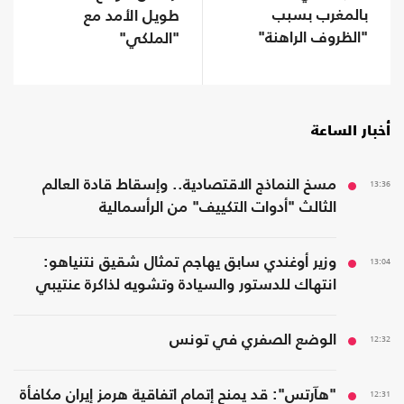
بالمغرب بسبب
طويل الأمد مع
"الظروف الراهنة"
"الملكي"
أخبار الساعة
13:36
مسخ النماذج الاقتصادية.. وإسقاط قادة العالم
الثالث "أدوات التكييف" من الرأسمالية
13:04
وزير أوغندي سابق يهاجم تمثال شقيق نتنياهو:
انتهاك للدستور والسيادة وتشويه لذاكرة عنتيبي
12:32
الوضع الصفري في تونس
12:31
"هآرتس": قد يمنح إتمام اتفاقية هرمز إيران مكافأة