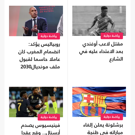
رياضة دولية
رياضة دولية
مقتل لاعب أوغندي
روبياليس يؤكد:
بعد الاعتداء عليه في
انضمام المغرب كان
الشارع
عاملا حاسما لقبول
ملف مونديال2030
رياضة دولية
رياضة دولية
برشلونة يعلن إلغاء
فينيسيوس يصدم
مباراته في طنجة
أرسنال.. وقع عقدا