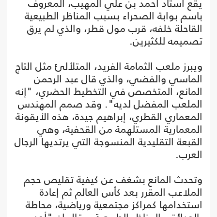
يقع استاد أحمد بن علي المهيب، المعروف
باسم بوابة الصحراء بسبب المناظر الطبيعية
القاحلة خلفه، قرب مول قطر، والذي لم يرق
تصميمه للكثيرين.
ويبرز ملعب الثمامة الفريد، المتلألئ مثل التاج
الماسي والفضي، والذي قال عبد الرحمن
المانع، المتخصص في التخطيط الحضري، "إنه
الملعب المفضل لديه". وقد صمم المهندس
المعماري القطري، إبراهيم جيدة، هذه الأيقونة
المعمارية المستلهمة من القحفية، وهي
القبعة التقليدية المنسوجة التي يرتديها الرجال
العرب.
وتحدث المانع بشغف عن كيفية تقليص حجم
الملاعب المقرر بعد كأس العالم ثم إعادة
استخدامها كمراكز مجتمعية ورياضية، محاطة