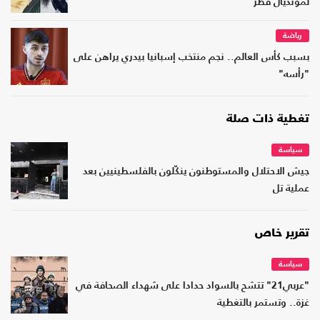
لمونديال قطر
رياضة
بسبب كأس العالم.. نجم منتخب إسبانيا بيدري يراهن على
"رأسه"
تغطية ذات صلة
سياسة
جيش الاحتلال والمستوطنون ينكّلون بالفلسطينيين بعد
عملية تل
تقرير خاص
سياسة
"عربي21" تتشح بالسواد حدادا على شهداء الصحافة في
غزة.. وتستمر بالتغطية