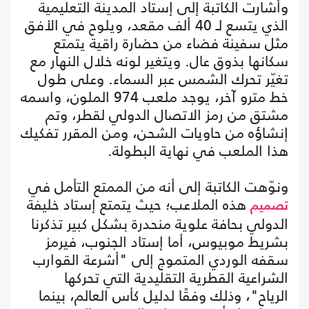
وأشارت الكاتبة إلى إستاد المدينة التعليمية
الذي يتسع لـ 40 ألف مقعد، ويلوح في الأفق
مثل سفينة فضاء من حضارة راقية يتمتع
سكانها بذوق عال. ويتغير لونه خلال النهار مع
تغيّر تحرك الشمس عبر السماء. وعلى طول
خط مترو آخر، يوجد ملعب 974 الملون، واسمه
مشتق من رمز الاتصال الدولي لقطر، وتم
إنشاؤه من حاويات الشحن، ومن المقرر تفكيك
هذا الملعب في نهاية البطولة.
ونوّهت الكاتبة إلى أنه من الممتع التأمل في
هذه الملاعب؛ حيث يتمتع إستاد خليفة
تصميم
الدولي بحافة علوية منحدرة بشكل كبير تذكرنا
بشريط موبيوس، أما إستاد الجنوب، فيرمز
سقفه الوردي المتموج إلى "أشرعة القوارب
الشراعية القطرية التقليدية التي تحركها
الرياح"، وذلك وفقًا لدليل كأس العالم، بينما