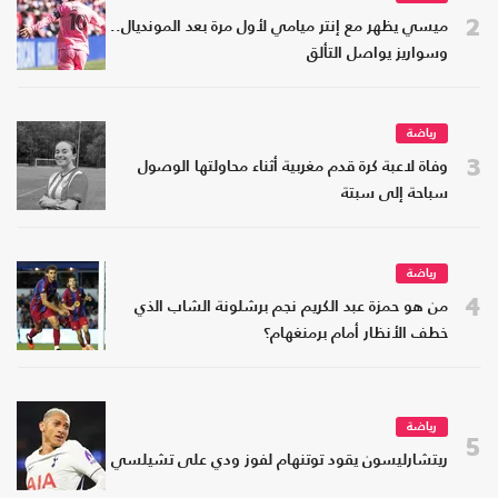
2
ميسي يظهر مع إنتر ميامي لأول مرة بعد المونديال..
وسواريز يواصل التألق
رياضة
3
وفاة لاعبة كرة قدم مغربية أثناء محاولتها الوصول
سباحة إلى سبتة
رياضة
4
من هو حمزة عبد الكريم نجم برشلونة الشاب الذي
خطف الأنظار أمام برمنغهام؟
رياضة
5
ريتشارليسون يقود توتنهام لفوز ودي على تشيلسي