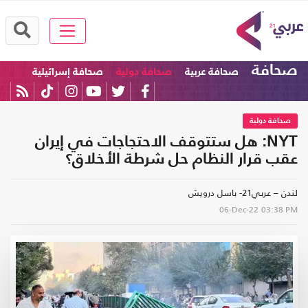
صحافة
صحافة عربية
صحافة دولية
صحافة إسرائيلية
صحافة دولية
NYT: هل ستتوقف الاحتجاجات في إيران
عقب قرار النظام حل شرطة الأخلاق؟
لندن – عربي21- باسل درويش
06-Dec-22
03:38 PM