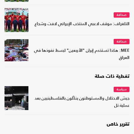
صحافة
التلغراف: موقف لاعبي المنتخب الإيراني لافت وشجاع
صحافة
MEE: هكذا تستخدم إيران "الأربعين" لبسط نفوذها في
العراق
تغطية ذات صلة
سياسة
جيش الاحتلال والمستوطنون ينكّلون بالفلسطينيين بعد
عملية تل
تقرير خاص