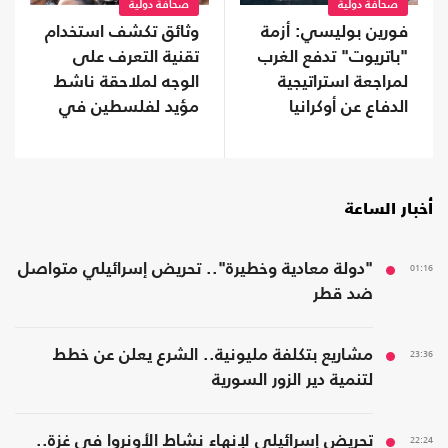
صحافة دولية
صحافة دولية
فورين بوليسي: أزمة
وثائق تكشف استخدام
"باتريوت" تدفع الغرب
تقنية التعرف على
لمراجعة استراتيجية
الوجه لملاحقة ناشط
الدفاع عن أوكرانيا
مؤيد لفلسطين في
جامعة كولومبيا
أخبار الساعة
01:16
"دولة معادية وخطيرة".. تحريض إسرائيلي متواصل
ضد قطر
23:36
مشاريع بتكلفة مليونية.. الشرع يعلن عن خطط
لتنمية دير الزور السورية
22:24
تحريض إسرائيلي لإنهاء نشاط الأونروا في غزة..