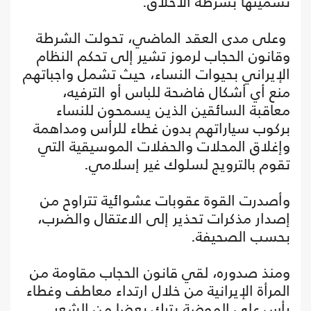
تسميتها بشرطة الأخلاق.
وعلى مدى العقد الماضي، تحولت الشرطة
وقانون الحجاب لرموز تشير إلى تحكم النظام
الإيراني بحيوات النساء، حيث تشمل واجباتهم
منع أي أشكال فاضحة للباس أو الترفيه،
معاقبة السائقين الذين يسمحون للنساء
بركوب سياراتهم بدون غطاء للرأس ومداهمة
وإغلاق المحلات والحفلات الموسيقية التي
تقوم بالترويج لسلوك غير إسلامي.
وأصدرت القوة عقوبات عشوائية تتراوح من
إصدار مذكرات تحذير إلى الاعتقال والضرب،
بحسب الصحيفة.
ومنذ صدوره، لقي قانون الحجاب مقاومة من
المرأة الإيرانية من خلال ارتداء معاطف وغطاء
رأس على الموضة يترك بعضا من الشعر