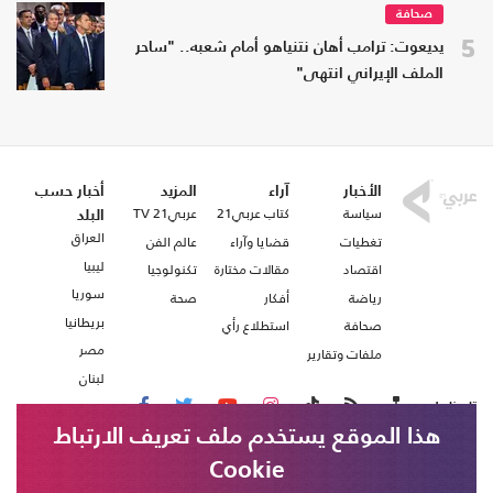
صحافة
5
يديعوت: ترامب أهان نتنياهو أمام شعبه.. "ساحر
الملف الإيراني انتهى"
الأخبار
آراء
المزيد
أخبار حسب
سياسة
كتاب عربي21
عربي21 TV
البلد
العراق
تغطيات
قضايا وآراء
عالم الفن
ليبيا
اقتصاد
مقالات مختارة
تكنولوجيا
سوريا
رياضة
أفكار
صحة
بريطانيا
صحافة
استطلاع رأي
مصر
ملفات وتقارير
لبنان
تابعنا على
هذا الموقع يستخدم ملف تعريف الارتباط
Cookie
من نحن