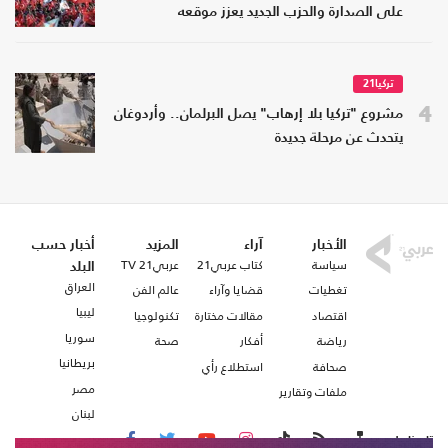
على الصدارة والحزب الجديد يعزز موقعه
تركيا21
4
مشروع "تركيا بلا إرهاب" يصل البرلمان.. وأردوغان
يتحدث عن مرحلة جديدة
الأخبار
آراء
المزيد
أخبار حسب
سياسة
كتاب عربي21
عربي21 TV
البلد
العراق
تغطيات
قضايا وآراء
عالم الفن
ليبيا
اقتصاد
مقالات مختارة
تكنولوجيا
سوريا
رياضة
أفكار
صحة
بريطانيا
صحافة
استطلاع رأي
مصر
ملفات وتقارير
لبنان
تابعنا على