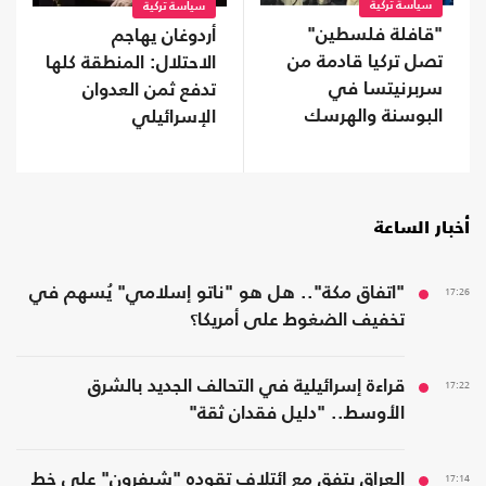
سياسة تركية
سياسة تركية
"قافلة فلسطين"
أردوغان يهاجم
تصل تركيا قادمة من
الاحتلال: المنطقة كلها
سربرنيتسا في
تدفع ثمن العدوان
البوسنة والهرسك
الإسرائيلي
(صور)
أخبار الساعة
17:26
"اتفاق مكة".. هل هو "ناتو إسلامي" يُسهم في
تخفيف الضغوط على أمريكا؟
17:22
قراءة إسرائيلية في التحالف الجديد بالشرق
الأوسط.. "دليل فقدان ثقة"
17:14
العراق يتفق مع ائتلاف تقوده "شيفرون" على خط