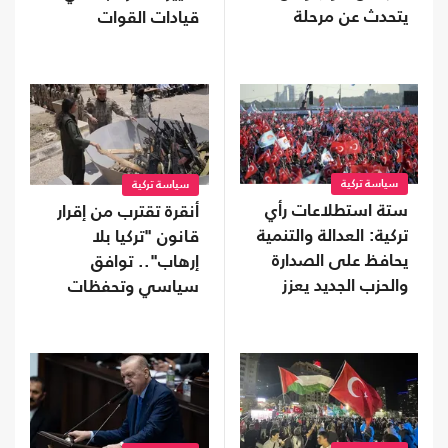
يتحدث عن مرحلة
قيادات القوات
جديدة
المسلحة
سياسة تركية
سياسة تركية
ستة استطلاعات رأي
أنقرة تقترب من إقرار
تركية: العدالة والتنمية
قانون "تركيا بلا
يحافظ على الصدارة
إرهاب".. توافق
والحزب الجديد يعزز
سياسي وتحفظات
موقعه
على بعض البنود