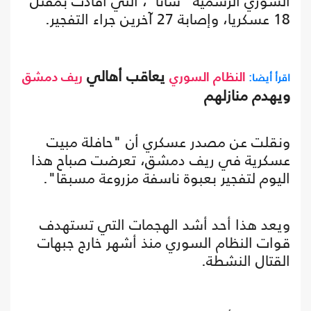
السوري الرسمية "سانا"، التي أفادت بمقتل
18 عسكريا، وإصابة 27 آخرين جراء التفجير.
يعاقب أهالي
اقرأ أيضا:
النظام السوري
ريف دمشق
ويهدم منازلهم
ونقلت عن مصدر عسكري أن "حافلة مبيت
عسكرية في ريف دمشق، تعرضت صباح هذا
اليوم لتفجير بعبوة ناسفة مزروعة مسبقا".
ويعد هذا أحد أشد الهجمات التي تستهدف
قوات النظام السوري منذ أشهر خارج جبهات
القتال النشطة.