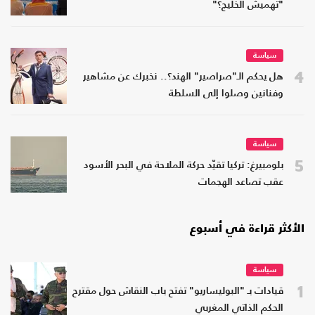
"تهميش الخليج؟"
سياسة
4
هل يحكم الـ"صراصير" الهند؟.. نخبرك عن مشاهير
وفنانين وصلوا إلى السلطة
سياسة
5
بلومبيرغ: تركيا تقيّد حركة الملاحة في البحر الأسود
عقب تصاعد الهجمات
الأكثر قراءة في أسبوع
سياسة
1
قيادات بـ "البوليساريو" تفتح باب النقاش حول مقترح
الحكم الذاتي المغربي