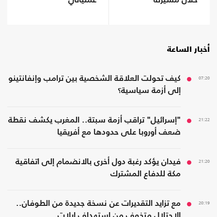
خلال مسيرته
عملياتي"
السياسية"
أخبار الساعة
07:20
كيف تحولت العلاقة الشخصية بين ترامب وإنفانتينو
إلى أزمة سياسية؟
21:22
"إسرائيل" تراقب أزمة سبتة.. المغرب يكشف نقطة
ضعف أوروبا على حدودها مع أفريقيا
21:20
فيدان يؤكد رغبة دول أخرى بالانضمام إلى اتفاقية
مكة للدفاع المشترك
20:19
مع تزايد التقديرات عن نسخة جديدة من الطوفان..
الاحتلال متخوف من استهداف إيلات