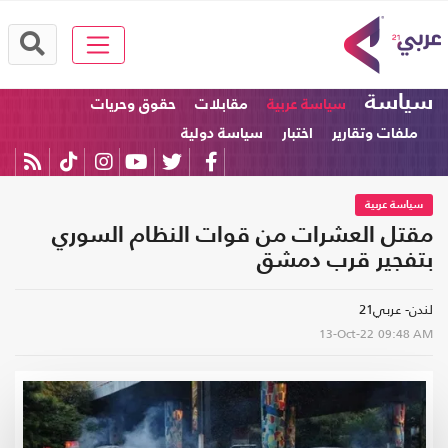
سياسة
سياسة عربية
مقابلات
حقوق وحريات
ملفات وتقارير
اختبار
سياسة دولية
سياسة عربية
مقتل العشرات من قوات النظام السوري
بتفجير قرب دمشق
لندن- عربي21
13-Oct-22
09:48 AM