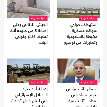
سياسة عربية
سياسة عربية
استهداف حوثي
الجيش اللبناني يعلن
لمواقع عسكرية
إصابة 3 من جنوده أثناء
مرتبطة بالسعودية
تفكيك ذخائر جنوبي
وتحذيرات من توسيع
البلاد
المواجهة
سياسة عربية
سياسة عربية
اعتقال نائب عراقي
إصابة أحد جنود
بتهم فساد في
الاحتلال الإسرائيلي
بغداد.. "ثالث مرة
في لبنان خلال "حادث