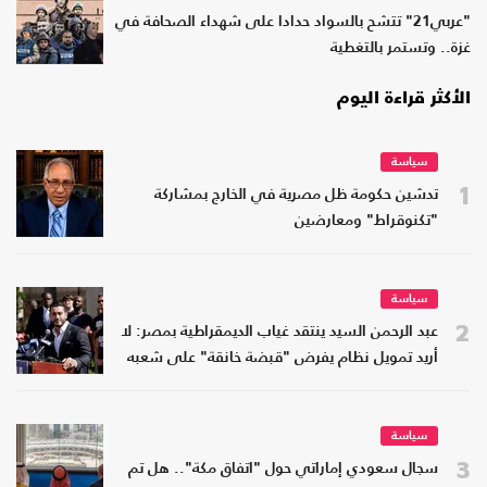
"عربي21" تتشح بالسواد حدادا على شهداء الصحافة في
غزة.. وتستمر بالتغطية
الأكثر قراءة اليوم
سياسة
1
تدشين حكومة ظل مصرية في الخارج بمشاركة
"تكنوقراط" ومعارضين
سياسة
2
عبد الرحمن السيد ينتقد غياب الديمقراطية بمصر: لا
أريد تمويل نظام يفرض "قبضة خانقة" على شعبه
سياسة
3
سجال سعودي إماراتي حول "اتفاق مكة".. هل تم