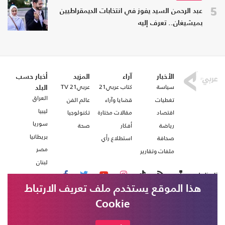
5
عبد الرحمن السيد يفوز في انتخابات الديمقراطيين
بميشيغان.. تعرف إليه
الأخبار
آراء
المزيد
أخبار حسب
سياسة
كتاب عربي21
عربي21 TV
البلد
العراق
تغطيات
قضايا وآراء
عالم الفن
ليبيا
اقتصاد
مقالات مختارة
تكنولوجيا
سوريا
رياضة
أفكار
صحة
بريطانيا
صحافة
استطلاع رأي
مصر
ملفات وتقارير
لبنان
تابعنا على
هذا الموقع يستخدم ملف تعريف الارتباط
Cookie
من نحن
اتصل بنا