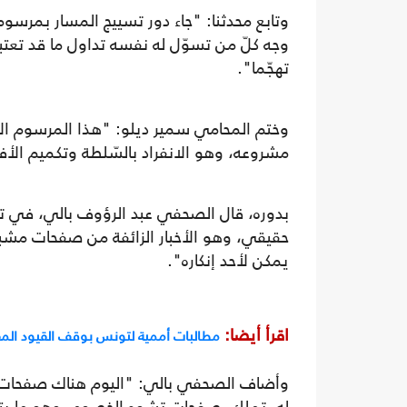
وجه كلّ من تسوّل له نفسه تداول ما قد تعتبره ا
تهجّما".
وختم المحامي سمير ديلو: "هذا المرسوم ا
مشروعه، وهو الانفراد بالسّلطة وتكميم الأف
حقيقي، وهو الأخبار الزائفة من صفحات مش
يمكن لأحد إنكاره".
اقرأ أيضا:
مطالبات أممية لتونس بوقف القيود الم
وأضاف الصحفي بالي: "اليوم هناك صفحات تتبع