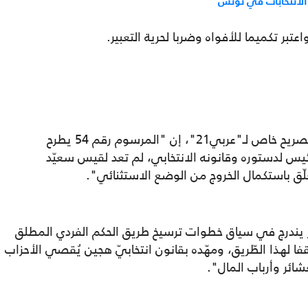
لانتخابات في تونس
تبر تكميما للأفواه وضربا لحرية التعبير.
وقال المحامي والسياسي سمير ديلو، في تصريح خاص لـ"عربي21"، إن "المرسوم رقم 54 يطرح
لرئيس لدستوره وقانونه الانتخابي، لم تعد لقيس سعيّد
لّق باستكمال الخروج من الوضع الاستثنائي".
ر يندرج في سياق خطوات ترسيخ طريق الحكم الفردي المطلق
هذا الطّريق، ومهّده بقانون انتخابيّ هجين يُقصي الأحزاب
شائر وأرباب المال".