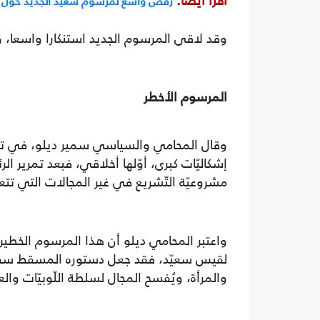
اقرأ أيضا:
رفض واسع لمرسوم سعيّد الجديد حول ا
وقد لاقى المرسوم الجديد استنكارا واسعا، واع
المرسوم الأخطر
إشكاليّات كبرى، أوّلها أخلاقي، فبعد تمرير ا
مشروعيّة التّشريع في غير المجالات التي تتع
واعتبر المحامي ديلو أن هذا المرسوم الخطي
لقيس سعيّد، فقد جعل دستوره المسقط سقفا ل
والمرأة، ويُفسح المجال لسلطة اللّوبيّات والع