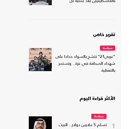
بالفلسطينيين بعد عملية تل
تقرير خاص
سياسة
"عربي21" تتشح بالسواد حدادا على
شهداء الصحافة في غزة.. وتستمر
بالتغطية
الأكثر قراءة اليوم
سياسة
1
تسلم 5 ملايين دولار.. البيت