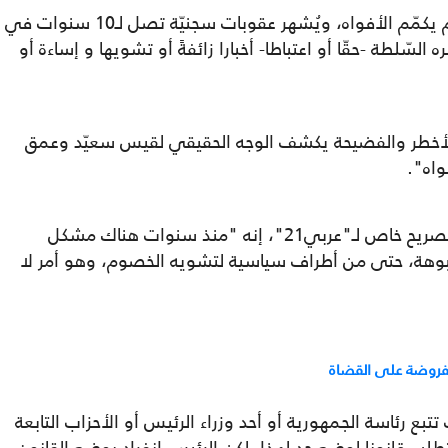
وتابع محدثنا: "جاء دور تسييج المسار بمرسوم يكمّم الأفواه، ويُشهر عقوبات سجنيّة تصل لـ10 سنوات في
لسّلطة -حقّا أو اعتباطا- أخبارا زائفةً أو تشويها و إساءة أو
لأخطر والفضيحة يكشف الوجه الحقيقي لقيس سعيّد وعمق
واه".
بدوره، قال الصحفي عبد الرؤوف بالي، في تصريح خاص لـ"عربي21"، إنه "منذ سنوات هناك مشكل
بوهة، حتى من أطراف سياسية لتشويه الخصوم، وهو أمر لا
فروضة على القضاة
 رئاسة الجمهورية أو أحد وزراء الرئيس أو الأحزاب التابعة