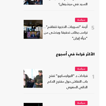
السيد في ميشيغان؟
سياسة
5
أزمة "تسريبات الذخيرة تتفاقم"..
ترامب يطلب تحقيقا ويخشى من
"جرأة إيران"
الأكثر قراءة في أسبوع
سياسة
1
قيادات بـ "البوليساريو" تفتح
باب النقاش حول مقترح الحكم
الذاتي المغربي
سياسة