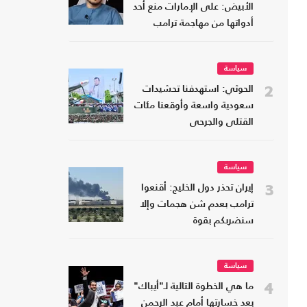
الأبيض: على الإمارات منع أحد
أدواتها من مهاجمة ترامب
سياسة
2
الحوثي: استهدفنا تحشيدات
سعودية واسعة وأوقعنا مئات
القتلى والجرحى
سياسة
3
إيران تحذر دول الخليج: أقنعوا
ترامب بعدم شن هجمات وإلا
سنضربكم بقوة
سياسة
4
ما هي الخطوة التالية لـ"أيباك"
بعد خسارتها أمام عبد الرحمن