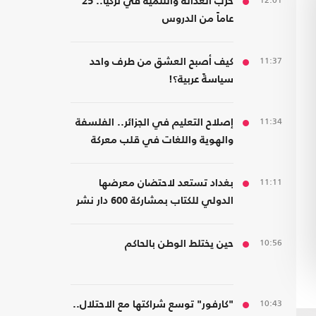
12:01
حزب العدالة والتنمية في تركيا.. 25
عاماً من الدروس
11:37
كيف أصبح العشق من طرف واحد
سياسةً عربية؟!
11:34
إصلاح التعليم في الجزائر.. الفلسفة
والهوية واللغات في قلب معركة
المدرسة
11:11
بغداد تستعد لاحتضان معرضها
الدولي للكتاب بمشاركة 600 دار نشر
من 23 دولة
10:56
حين يختلط الوطن بالحاكم
10:43
"كارفور" توسع شراكتها مع الاحتلال..