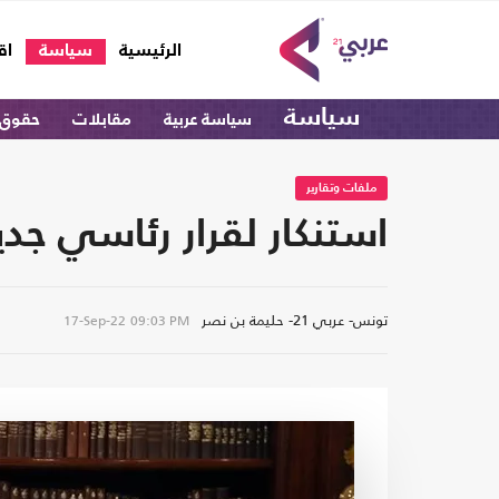
(current)
الرئيسية
سياسة
اق
سياسة
سياسة عربية
مقابلات
حقوق 
ملفات وتقارير
استنكار لقرار رئاسي ج
تونس- عربي 21- حليمة بن نصر
17-Sep-22
09:03 PM