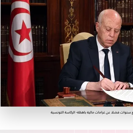
سنوات فضلا عن غرامات مالية باهظة- الرئاسة التونسية