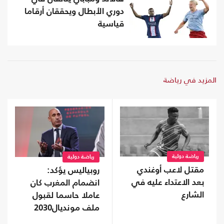
دوري الأبطال ويحققان أرقاما
قياسية
المزيد في رياضة
رياضة دولية
رياضة دولية
مقتل لاعب أوغندي
روبياليس يؤكد:
بعد الاعتداء عليه في
انضمام المغرب كان
الشارع
عاملا حاسما لقبول
ملف مونديال2030