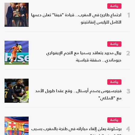
رياضة
1
اجتماع طارئ في المغرب.. قيادة "فيفا" تعلن دعمها
الكامل للرئيس إنفانتينو
رياضة
2
ريال مدريد يتعاقد رسميا مع النجم الإيفواري
ديوماندي.. صفقة قياسية
رياضة
3
فينيسيوس يصدم أرسنال.. وقع عقدا طويل الأمد
مع "الملكي"
رياضة
4
برشلونة يعلن إلغاء مباراته في طنجة بالمغرب بسبب