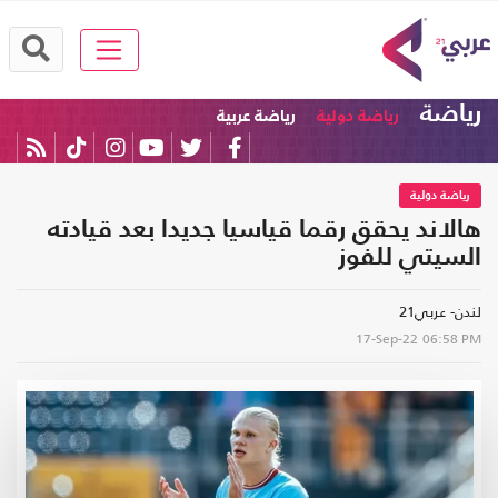
رياضة
رياضة دولية
رياضة عربية
رياضة دولية
هالاند يحقق رقما قياسيا جديدا بعد قيادته
السيتي للفوز
لندن- عربي21
17-Sep-22
06:58 PM