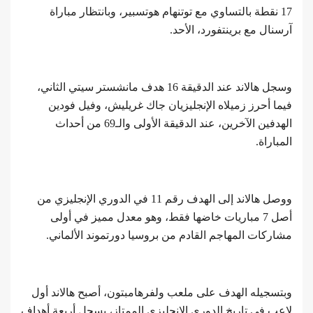
17 نقطة بالتساوي مع توتنهام هوتسبير، وبانتظار مباراة
آرسنال مع برينتفورد، الأحد.
وسجل هالاند عند الدقيقة 16 هدف مانشستر سيتي الثاني،
فيما أحرز زميلاه الإنجليزيان جاك غريليش، وفيل فودين
الهدفين الآخرين، عند الدقيقة الأولى والـ69 من أحداث
المباراة.
ووصل هالاند إلى الهدف رقم 11 في الدوري الإنجليزي من
أصل 7 مباريات خاضها فقط، وهو معدل مميز في أولى
مشاركات المهاجم القادم من بروسيا دورتموند الألماني.
وبتسجيله الهدف على ملعب ولفرهامبتون، أصبح هالاند أول
لاعب في تاريخ الدوري الإنجليزي الممتاز، يسجل أربعة أهداف