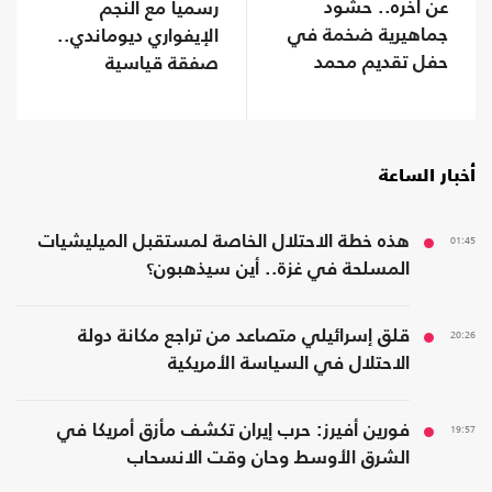
عن آخره.. حشود
رسميا مع النجم
جماهيرية ضخمة في
الإيفواري ديوماندي..
حفل تقديم محمد
صفقة قياسية
صلاح (شاهد)
أخبار الساعة
01:45
هذه خطة الاحتلال الخاصة لمستقبل الميليشيات
المسلحة في غزة.. أين سيذهبون؟
20:26
قلق إسرائيلي متصاعد من تراجع مكانة دولة
الاحتلال في السياسة الأمريكية
19:57
فورين أفيرز: حرب إيران تكشف مأزق أمريكا في
الشرق الأوسط وحان وقت الانسحاب