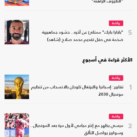
"الظروف الراهنة"
رياضة
5
"بابارا بارك" ممتلئ عن آخره.. حشود جماهيرية
ضخمة في حفل تقديم محمد صلاح (شاهد)
الأكثر قراءة في أسبوع
رياضة
1
تقارير: إسبانيا والبرتغال تلوحان بالانسحاب من تنظيم
مونديال 2030
رياضة
2
ميسي يظهر مع إنتر ميامي لأول مرة بعد المونديال..
وسواريز يواصل التألق