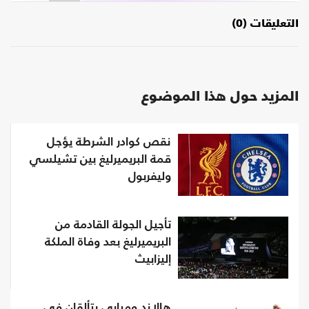
التعليقات (0)
المزيد حول هذا الموضوع
نقص كوادر الشرطة يؤجل
قمة البريميرليغ بين تشيلسي
وليفربول
تأجيل الجولة القادمة من
البريميرليغ بعد وفاة الملكة
إليزابيث
هالاند ومبابي يتألقان في