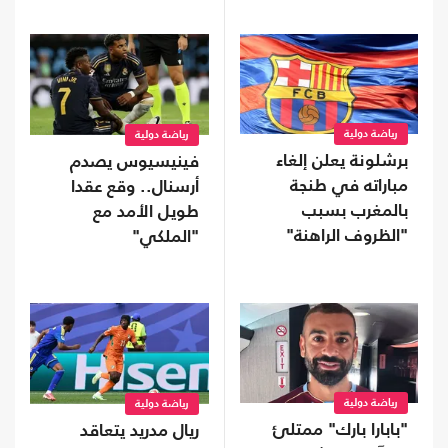
رياضة دولية
رياضة دولية
برشلونة يعلن إلغاء
فينيسيوس يصدم
مباراته في طنجة
أرسنال.. وقع عقدا
بالمغرب بسبب
طويل الأمد مع
"الظروف الراهنة"
"الملكي"
رياضة دولية
رياضة دولية
"بابارا بارك" ممتلئ
ريال مدريد يتعاقد