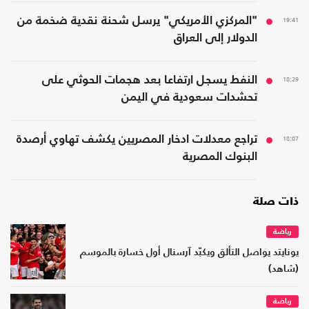
19:41
"المركزي الأمريكي" يرسل شحنة نقدية ضخمة من
الدولار إلى العراق
18:29
النفط يسجل ارتفاعا بعد هجمات الحوثي على
تحشدات سعودية في اليمن
18:07
تراجع معدلات ادخار المصريين يكشف تهاوي أرصدة
البنوك المصرية
ذات صلة
رياضة
يونايتد يواصل التألق ويكبّد آرسنال أول خسارة بالموسم
(شاهد)
رياضة