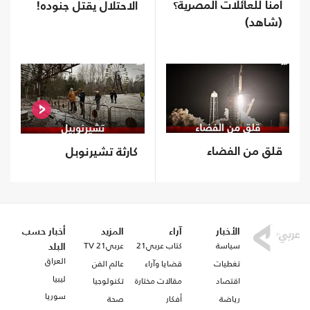
أمنا للعائلات المصرية؟
الاحتلال يقتل جنوده!
(شاهد)
قلق من الفضاء
كارثة تشيرنوبل
الأخبار
آراء
المزيد
أخبار حسب
سياسة
كتاب عربي21
عربي21 TV
البلد
العراق
تغطيات
قضايا وآراء
عالم الفن
ليبيا
اقتصاد
مقالات مختارة
تكنولوجيا
سوريا
رياضة
أفكار
صحة