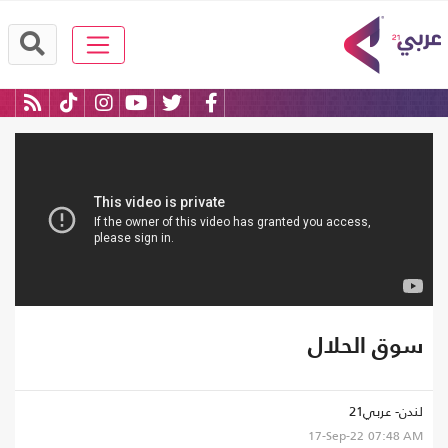
سوق الحلال
لندن- عربي21
17-Sep-22
07:48 AM