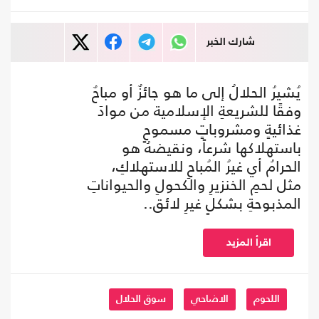
شارك الخبر
يُشيرُ الحلالُ إلى ما هو جائزٌ أو مباحٌ
وفقًا للشريعةِ الإسلامية من موادَ
غذائيةٍ ومشروباتٍ مسموحٍ
باستهلاكها شرعاً، ونقيضهُ هو
الحرامُ أي غيرُ المُباحِ للاستهلاكِ،
مثل لحمِ الخنزيرِ والكحولِ والحيواناتِ
المذبوحةِ بشكلٍ غيرِ لائق..
اقرأ المزيد
اللحوم
الاضاحي
سوق الحلال