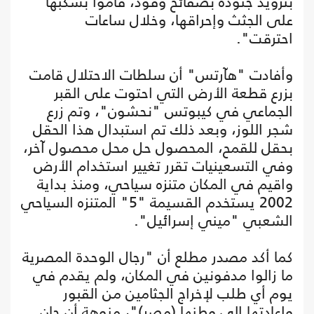
بتزويد جنوده بصفائح وقود، قاموا بسكبها
على الجثث وإحراقها، وخلال ساعات
احترقت".
وأفادت "هآرتس" أن سلطات الاحتلال قامت
بزرع قطعة الأرض التي احتوت على القبر
الجماعي في كيبوتس "نحشون"، وتم زرع
شجر اللوز، وبعد ذلك تم استبدال هذا الحقل
بحقل للقمح، المحصول حل محل محصول آخر،
وفي التسعينيات تقرر تغيير استخدام الأرض
واقيم في المكان متنزه سياحي، ومنذ بداية
2002 يستخدم القسيمة "5" المتنزه السياحي
الشعبي "ميني إسرائيل".
كما أكد مصدر مطلع أن "رجال الوحدة المصرية
ما زالوا مدفونين في المكان، ولم يقدم في
يوم أي طلب لإخراج الجثامين من القبور
وإعادتها إلى وطنها (مصر)"، منوهة أن حان