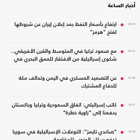
أخبار الساعة
03:23
ارتفاع بأسعار النفط بعد إعلان إيران عن شروطها
لفتح "هرمز"
00:31
مع صعود تركيا في المتوسط والقرن الأفريقي..
شكوى إسرائيلية من الافتقار للعمق البحري في
المنطقة
21:56
عن التصعيد العسكري في اليمن وتحالف مكة
للدفاع المشترك
19:21
كاتب إسرائيلي: اتفاق السعودية وتركيا وباكستان
يدفعنا إلى "زاوية خطرة"
19:10
"صاندي تايمز": التوغلات الإسرائيلية في سوريا
تدفع سكان الجنوب للمقاومة