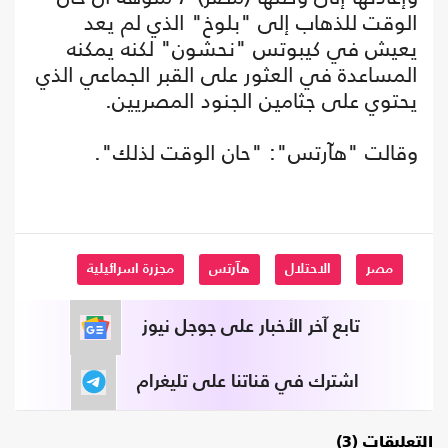
الوقت للذهاب إلى "بلوخ" الذي لم يعد
يعيش في كيبوتس "نحشون" لكنه يمكنه
المساعدة في العثور على القبر الجماعي الذي
يحتوي على جثامين الجنود المصريين.
وقالت "هآرتس": "حان الوقت لذلك".
مصر
الاحتلال
هآرتس
مجزرة اسرائيلية
تابع آخر الأخبار على جوجل نيوز
اشترك في قناتنا على تليغرام
التعليقات (3)