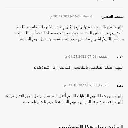
الجمعة، 08-07-2022
10:13 م
سيف القدس
اللهم ثقّل بالحسنات ميزانهم، وثبّتهم على الصّراط أقدامهم اللهم
أسكنهم في أعلى الجنّات، بجوار حبيبك ومصطفاك صلّى الله عليه
وسلّم. اللهمّ أمّنهم من فزع يوم القيامة، ومن هول يوم القيامة
الجمعة، 08-07-2022
01:25 م
دعاء
اللهم اهلك الظالمين بالظالمين انك على كل شئ قدير
الجمعة، 08-07-2022
09:10 ص
دعاء
اللهم فى هذا اليوم المبارك اللهم ألعن السيسى و كل من والاه و يواليه
اللهم العنهم جميعا الى أن تقوم الساعة يا عزيز يا جبار يا منتقم
المزيد حول هذا الموضوع