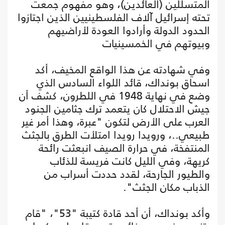
المتسللين (العائدين)، وهو مفهوم جمعت
تحته إسرائيل آلاف الفلسطينيين الذين اجتازوا
الحدود الدولة وأرادوا العودة لأراضيهم
وبيوتهم في الخمسينيات
وفي شهادته عن هذا الواقع المخيف، أكد
اسحاق بونداك، قائد اللواء السادس الذي
وضع في نهاية 1948 في اللطرون، كشف أن
جيش الاحتلال كان يتعمد ترك جثامين الجنود
العرب على الأرض لتكون "عبرة، وهذا أمر غير
طبيعي..، ورويدا رويدا امتلأت الطرق بالجثث
المنتفخة، في حرارة الصيف انبعثت رائحة
كريهة، وفي الليل كانت فريسة للذئاب
والطيور الجارحة، لقدد حددت أسراب من
الذباب مكان الجثث".
وأكد بونداك، أن أحد قادة كتيبة "53"، "قام