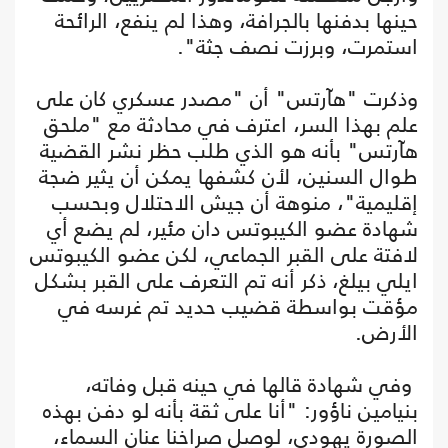
حينها بدفنها بالجرافة، وهذا لم ينفع، الرائحة
استمرت، وبرزت نصف جثة".
وذكرت "هآرتس" أن "مصدر عسكري كان على
علم بهذا السر، اعترف في محادثة مع "ملحق
هآرتس" بأنه هو الذي طلب حظر نشر القضية
طوال السنين، لأن كشفها يمكن أن يثير ضجة
إقليمية"، منوهة أن جيش الاحتلال وبحسب
شهادة عضو الكيبوتس دان مئير، لم يضع أي
لافتة على القبر الجماعي، لكن عضو الكيبوتس
ايلي بيلغ، ذكر أنه تم التعرف على القبر بشكل
مؤقت بواسطة قضيب حديد تم غرسه في
الأرض.
وفي شهادة قالها في حينه قبل وفاته،
بنيامين ناؤور: "أنا على ثقة بأنه لو دفن بهذه
الصورة يهودي، لوصل صراخنا عنان السماء،