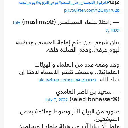
عرفة
#انزلوا_العيسى_من_المنبر
#يوم_الترويه
#يوم_عرفه
pic.twitter.com/1ZQuyrru2b
— رابطة علماء المسلمين (@muslimsc)
July
7, 2022
بيان شرعي عن حكم إمامة العيسى وخطبته
ليوم عرفة..وحكم الصلاة خلفه.
وقد وقعه عدد من العلماء والهيئات
العلمائية.. وسوف تنشر الأسماء لاحقا إن
شاء الله.
pic.twitter.com/2O84tZrDUM
— سعيد بن ناصر الغامدي
(@saiedibnnasser)
July 7, 2022
صورة من البيان أكثر وضوحا وقائمة بعض
الموقعين.
علما بأن بيانا آخر من هيئة علماء المسلمين