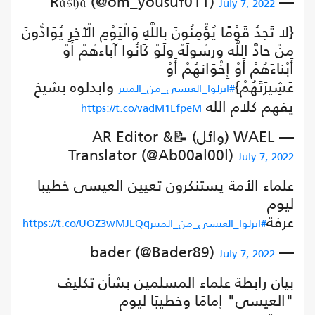
— R𝔞𝔰𝔥𝔞 (@om_yousuf011)
July 7, 2022
{لَا تَجِدُ قَوْمًا يُؤْمِنُونَ بِاللَّهِ وَالْيَوْمِ الْآخِرِ يُوَادُّونَ
مَنْ حَادَّ اللَّهَ وَرَسُولَهُ وَلَوْ كَانُوا آبَاءَهُمْ أَوْ
أَبْنَاءَهُمْ أَوْ إِخْوَانَهُمْ أَوْ
عَشِيرَتَهُمْ}
وابدلوه بشيخ
#انزلوا_العيسى_من_المنبر
يفهم كلام الله
https://t.co/vadM1EfpeM
— WAEL (وائل) 📝AR Editor &
Translator (@Ab00al00l)
July 7, 2022
علماء الأمة يستنكرون تعيين العيسى خطيبا
ليوم
عرفة
#انزلوا_العيسى_من_المنبر
https://t.co/UOZ3wMJLQq
— bader (@Bader89)
July 7, 2022
بيان رابطة علماء المسلمين بشأن تكليف
"العيسى" إمامًا وخطيبًا ليوم