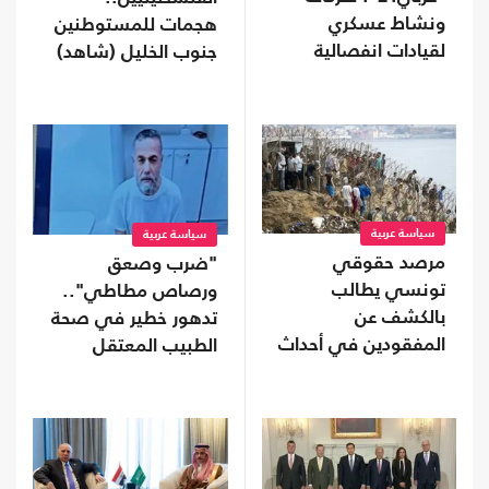
ونشاط عسكري
هجمات للمستوطنين
لقيادات انفصالية
جنوب الخليل (شاهد)
موالية للإمارات في
محافظة نفطية
سياسة عربية
سياسة عربية
مرصد حقوقي
"ضرب وصعق
تونسي يطالب
ورصاص مطاطي"..
بالكشف عن
تدهور خطير في صحة
المفقودين في أحداث
الطبيب المعتقل
"سبتة"
حسام أبو صفقة