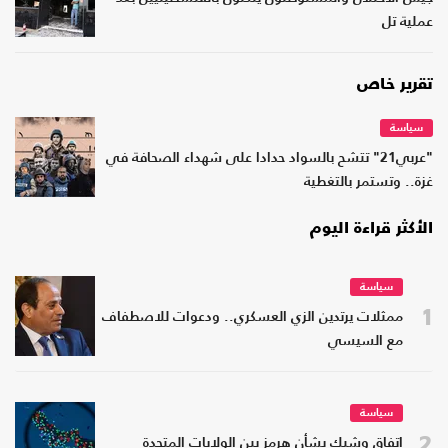
عملية تل
تقرير خاص
سياسة
"عربي21" تتشح بالسواد حدادا على شهداء الصحافة في
غزة.. وتستمر بالتغطية
الأكثر قراءة اليوم
سياسة
1
ممثلات يرتدين الزي العسكري.. ودعوات للاصطفاف
مع السيسي
سياسة
2
اتفاق وشيك بشأن هرمز بين الولايات المتحدة