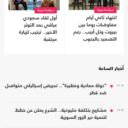
سياسة عربية
سياسة عربية
انتهاء ثاني أيام
أول لقاء سعودي
مفاوضات روما بين
عراقي بعد التوتر
بيروت وتل أبيب.. رغم
الأخير.. ترتيب لزيارة
التصعيد بالجنوب
مرتقبة
أخبار الساعة
01:16
"دولة معادية وخطيرة".. تحريض إسرائيلي متواصل
ضد قطر
23:36
مشاريع بتكلفة مليونية.. الشرع يعلن عن خطط
لتنمية دير الزور السورية