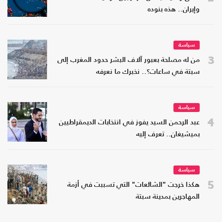
وإيران.. هذه بنوده
سياسة
3
من له مصلحة بعبور آلاف البشر حدود المغرب إلى
سبتة في ساعات؟.. نخبرك ما نعرفه
سياسة
4
عبد الرحمن السيد يفوز في انتخابات الديمقراطيين
بميشيغان.. تعرف إليه
سياسة
5
هكذا خرجت "الشائعات" التي تسببت في أزمة
المهاجرين بمدينة سبتة