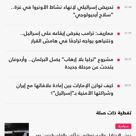
22:24
تحريض إسرائيلي لإنهاء نشاط الأونروا في غزة..
"سلاح أيديولوجي"
21:37
معاريف: ترامب يفرض إيقاعه على إسرائيل..
ونتنياهو يواجه تراجعًا في هامش القرار
20:37
مشروع "تركيا بلا إرهاب" يصل البرلمان.. وأردوغان
يتحدث عن مرحلة جديدة
20:31
كيف توازن الإمارات بين إعادة علاقاتها مع إيران
وشراكتها الأمنية بـ"إسرائيل"؟
تغطية ذات صلة
سياسة
جيش الاحتلال والمستوطنون ينكّلون بالفلسطينيين بعد