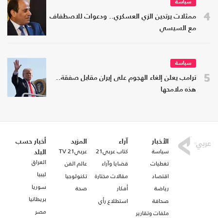
سياسة
4
ممثلات يرتدين الزي العسكري.. ودعوات للاصطفاف
مع السيسي
سياسة
5
ترامب يعلن إلغاء الهجوم على إيران مقابل صفقة..
هذه ملامحها
الأخبار
آراء
المزيد
أخبار حسب
سياسة
كتاب عربي21
عربي21 TV
البلد
العراق
تغطيات
قضايا وآراء
عالم الفن
ليبيا
اقتصاد
مقالات مختارة
تكنولوجيا
سوريا
رياضة
أفكار
صحة
بريطانيا
صحافة
استطلاع رأي
مصر
ملفات وتقارير