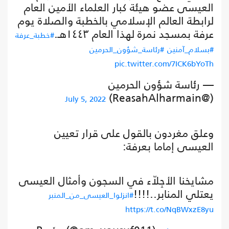
العيسى عضو هيئة كبار العلماء الأمين العام
لرابطة العالم الإسلامي بالخطبة والصلاة يوم
عرفة بمسجد نمرة لهذا العام ١٤٤٣هـ.
#خطبة_عرفة
#بسلام_آمنين
#رئاسة_شؤون_الحرمين
pic.twitter.com/7ICK6bYoTh
— رئاسة شؤون الحرمين
(@ReasahAlharmain)
July 5, 2022
وعلق مغردون بالقول على قرار تعيين
العيسى إماما بعرفة:
مشايخنا الأجِلاّء في السجون وأمثال العيسى
يعتلي المنابر..!!!!
#انزلوا_العيسى_من_المنبر
https://t.co/NqBWxzE8yu