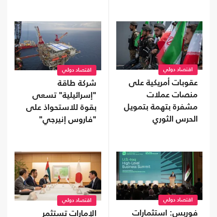
إنتاج المعادن الحيوية
اقتصاد دولي
اقتصاد دولي
عقوبات أمريكية على
شركة طاقة
منصات عملات
"إسرائيلية" تسعى
مشفرة بتهمة بتمويل
بقوة للاستحواذ على
الحرس الثوري
"فاروس إنيرجي"
المالكة لأصول بمصر
اقتصاد دولي
اقتصاد دولي
فوربس: استثمارات
الإمارات تستثمر