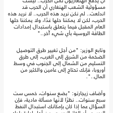
أن يدفع الهنغاريون ثمن الحرب.. ليست
مسؤولية الشعب الهنغاري أن الحرب قد
اندلعت.. لم نكن نريد هذه الحرب.. لا نريد هذه
الحرب، لكن لا يمكننا حلها غدًا، ولا يمكننا حلها
العام المقبل فيما يتعلق باستبدال إمدادات
الطاقة الروسية بأي شيء آخر.."
وتابع الوزير: "من أجل تغيير طرق التوصيل
الضخمة من الشرق إلى الغرب، إلى طرق
التسليم من الشمال إلى الجنوب في وسط
أوروبا، فإنك تحتاج إلى عامين والكثير من
المال..".
وأضاف زيجارتو: "بضع سنوات، خمس ست
سبع سنوات.. نظرًا لأنها مسألة مادية، فإن
السؤال عما إذا كان بإمكانك استبدال النفط
الروسي أو الغاز الروسي من أجل إدارة بلدك..