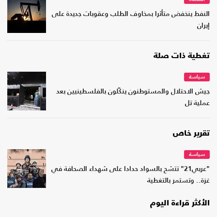
النفط ينخفض متأثرا بمخاوف الطلب وعقوبات جديدة على
إيران
تغطية ذات صلة
سياسة
جيش الاحتلال والمستوطنون ينكّلون بالفلسطينيين بعد
عملية تل
تقرير خاص
سياسة
"عربي21" تتشح بالسواد حدادا على شهداء الصحافة في
غزة.. وتستمر بالتغطية
الأكثر قراءة اليوم