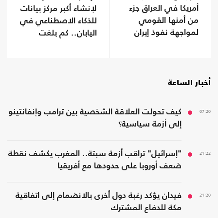
أمريكا في العراق جزء
لإنشاء أكبر مركز بيانات
من أمنها القومي
للذكاء الاصطناعي في
لمواجهة نفوذ إيران
اليابان.. كم بلغت
تكلفته؟
أخبار الساعة
07:20
كيف تحولت العلاقة الشخصية بين ترامب وإنفانتينو
إلى أزمة سياسية؟
21:22
"إسرائيل" تراقب أزمة سبتة.. المغرب يكشف نقطة
ضعف أوروبا على حدودها مع أفريقيا
21:20
فيدان يؤكد رغبة دول أخرى بالانضمام إلى اتفاقية
مكة للدفاع المشترك