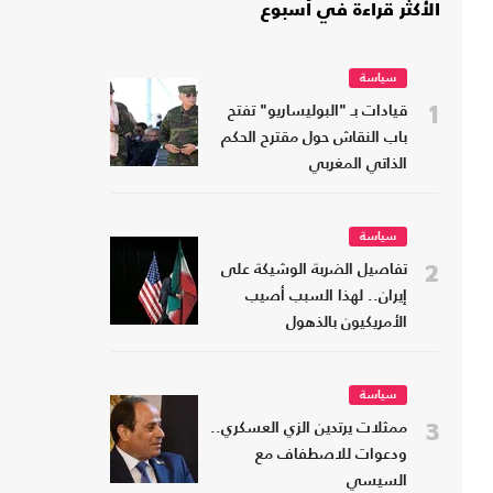
الأكثر قراءة في أسبوع
سياسة
1
قيادات بـ "البوليساريو" تفتح
باب النقاش حول مقترح الحكم
الذاتي المغربي
سياسة
2
تفاصيل الضربة الوشيكة على
إيران.. لهذا السبب أصيب
الأمريكيون بالذهول
سياسة
3
ممثلات يرتدين الزي العسكري..
ودعوات للاصطفاف مع
السيسي