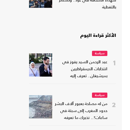
شهداء الصحافة في غزة.. وتستمر
بالتغطية
الأكثر قراءة اليوم
سياسة
1
عبد الرحمن السيد يفوز في
انتخابات الديمقراطيين
بميشيغان.. تعرف إليه
سياسة
2
من له مصلحة بعبور آلاف البشر
حدود المغرب إلى سبتة في
ساعات؟.. نخبرك ما نعرفه