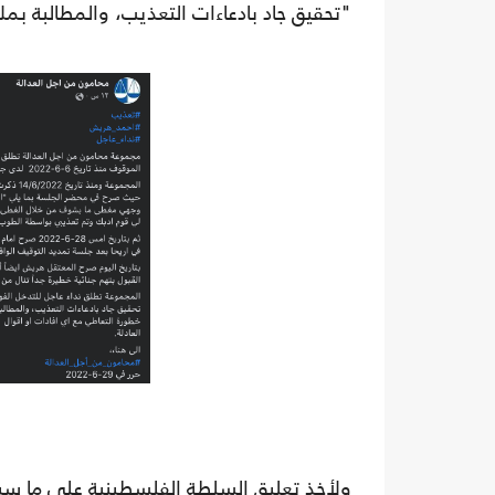
"تحقيق جاد بادعاءات التعذيب، والمطالبة ب
ولأخذ تعليق السلطة الفلسطينية على ما س