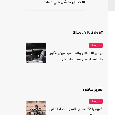
الاحتلال يفشل في حماية
مستوطنيه من خطر الصواريخ
تغطية ذات صلة
سياسة
جيش الاحتلال والمستوطنون ينكّلون
بالفلسطينيين بعد عملية تل
تقرير خاص
سياسة
"عربي21" تتشح بالسواد حدادا على