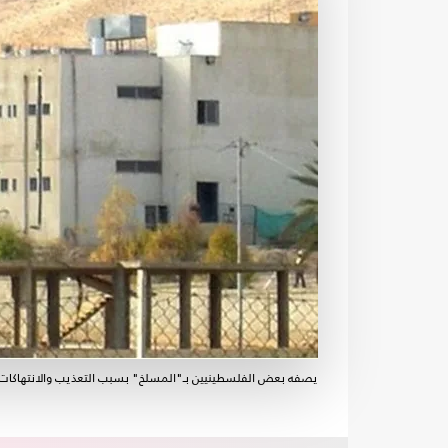
يصفه بعض الفلسطينيين بـ"المسلخ" بسبب التعذيب والانتهاكات ف