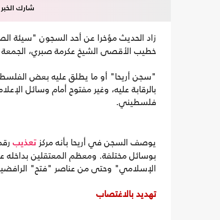
شارك الخبر
زاد الحديث مؤخرا عن أحد السجون "سيئة الص
خطيب الأقصى الشيخ عكرمة صبري، الجمعة ا
"سجن أريحا" أو ما يطلق عليه بعض الفلسط
بالرقابة عليه، وغير مفتوح أمام وسائل الإ
فلسطيني.
يوصف السجن في أريحا بأنه مركز
تعذيب
بوسائل مختلفة. ومعظم المعتقلين بداخله ع
الإسلامي" وحتى من عناصر "فتح" الرافضي
تهديد بالاغتصاب