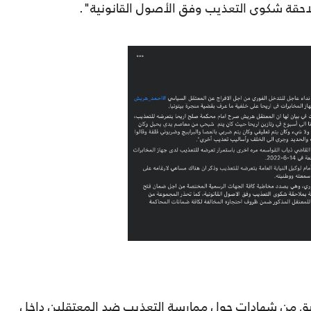
ملاحقة شكوى التعذيب وفق الأصول القانونية".
بق من شهادات حول ممارسة التعذيب ضد المعتقلين داخل