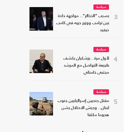
سياسة
3
بسبب "الذخائر".. مواجهة حادة
بين ترامب ووزير حربه في كامب
ديفيد
سياسة
4
لأول مرة.. بزشكيان يكشف
طبيعة التواصل مع المرشد
مجتبى خامنئي
سياسة
5
مقتل جنديين إسرائيليين جنوب
لبنان.. وجيش الاحتلال يشن
هجوما مكثفا