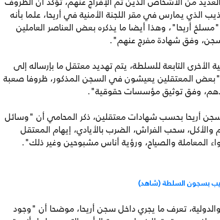
لعديد من الأشخاص الذين تم الإفراج عنهم، تؤكد أن الظروف
يب الذي يمارس في مقر اللجنة الأمنية في أريحا، علما بأنه
مسلخ أريحا"، وهذا أيضا ما يذكره بعض العناصر العاملين
سجن، وفق شهادة مفرج عنهم".
ية الأخرى التابعة للسلطة، يتم تهديد معتقل ما بإرساله إلى
 أن "بعض المعتقلين يعيشون في السجن المذكور، ظروفا صعبة
ضدهم، وفق توثيق مؤسسات حقوقية".
جن أريحا بحسب شهادات معتقلين، ذكر المحامي أن "وسائل
وم والأكل، سحب الفراش، الضرب بالأيادي، إيهام المعتقل
واء المعاملة والصياح، ورؤية أناس مشبوحين وغير ذلك".
عذيب بسجون السلطة (شاهد)
لدولية، تعرف ما يجري داخل سجن أريحا، موضحا أن "وجود