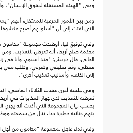
وهي "الهيئة المستقلة لحقوق الإنسان"، ول
ومن بين الأمور المرعبة للمعتقل، أنهم "
التي لفتت إلى أن "أسلوبهم أصبح مكشوفا
وفي توثيق لها، أوضحت مجموعة "محامون من 
محكمة صلح أريحا، أنه تعرض للتعذيب، ومن 
الحالي، قال هريش: "منذ أسبوع، وأنا في ز
مغطى، وتم تعليقي وضربي، وطلب مني بعد 
إلى الخلف، وأساليب تعذيب أخرى".
وفي جلسة أخرى عقدت الثلاثاء الماضي، أكد
بحسب بيان المجموعة التي أكدت أنه يجري ا
بتهم جنائية خطيرة جدا، تنال من سمعته ووط
وفي نداء عاجل لمجموعة "محامون من أجل الع