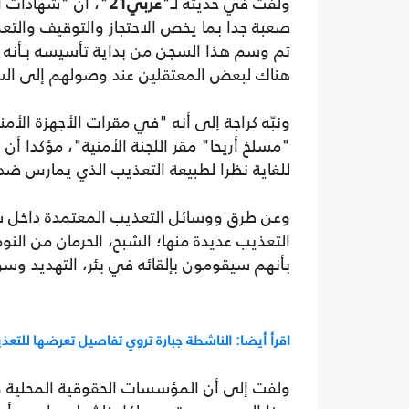
ولفت في حديثه لـ"
عربي21
"، أن "شهادات ا
صعبة جدا بما يخص الاحتجاز والتوقيف والتعذ
تم وسم هذا السجن من بداية تأسيسه بـأنه "
هناك لبعض المعتقلين عند وصولهم إلى ال
ونبّه كراجة إلى أنه "في مقرات الأجهزة الأمن
"مسلخ أريحا" مقر اللجنة الأمنية"، مؤكدا
للغاية نظرا لطبيعة التعذيب الذي يمارس 
وعن طرق ووسائل التعذيب المعتمدة داخل س
التعذيب عديدة منها؛ الشبح، الحرمان من الن
بأنهم سيقومون بإلقائه في بئر، التهديد وس
اقرأ أيضا: الناشطة جبارة تروي تفاصيل تعرضها للت
ولفت إلى أن المؤسسات الحقوقية المحلية وا