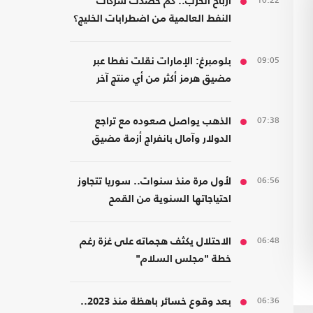
10:22
أرباح الحرب.. كم حصدت شركات
النفط العالمية من اضطرابات الخليج؟
09:05
بلومبرغ: الإمارات نقلت نفطا عبر
مضيق هرمز أكثر من أي منتج آخر
07:38
الذهب يواصل صعوده مع تراجع
الدولار وآمال بانفراج أزمة مضيق
هرمز
06:56
لأول مرة منذ سنوات.. سوريا تتجاوز
احتياجاتها السنوية من القمح
06:48
الاحتلال يكثف هجماته على غزة رغم
خطة "مجلس السلام"
06:36
بعد وقوع خسائر باهظة منذ 2023..