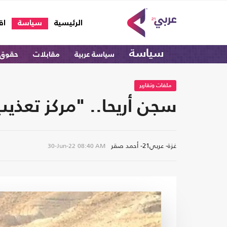
(current)
الرئيسية
سياسة
اق
سياسة
سياسة عربية
مقابلات
حقوق 
ملفات وتقارير
سجن أريحا.. "مركز تعذي
غزة- عربي21- أحمد صقر
30-Jun-22
08:40 AM