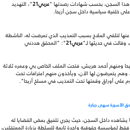
 هذا السجن، بحسب شهادات رصدتها "
عربي21
"، التهديد
لى خلفية سياسية داخل سجن أريحا.
ج عنها لتلقي العلاج بسبب التعذيب الذي تعرضت له، الناشطة
 وقالت في حديثها لـ"
عربي21
": "المحقق هددني
ا ومنهم أحمد هريش، فتحت الملف الخاص بي وعمره ثلاثة
 وهم يتعرضون لها الآن، ويأخذون منهم اعترافات تحت
يوم على أوراق وقعتها تحت التعذيب في مسلخ أريحا".
حق الأسيرة سهى جبارة
ا يشاهده داخل السجن، حيث يجري تلفيق بعض القضايا له
فقط لمؤسسة حقوقية واحدة تابعة للسلطة بزيارة المعتقلين،