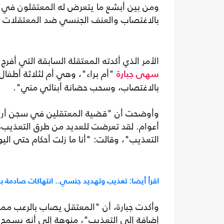
ومن بين أبشع ما يتعرض له المعتقلون في
بالاغتصاب والعنف الجنسي ضد المعتقلات ع
الأمر الذي أكدته المعتقلة السابقة التي أفر
"أم براء"، وهي أم لثلاثة أطفال،
سهى جبارة
بالاغتصاب، وسحب حضانة أبنائي مني".
وأوضحت أن "قضية المعتقلين في سجن أريح
أعوام. لقد تعرضت للعديد من طرق التعذيب،
التعذيب"، وقالت: "أنا ما زلت أحكام حتى ال
اقرأ أيضا: تعذيب وتهديد جنسي.. انتهاكات صادمة ب
وأكدت جبارة، أن "المعتقل يصاب بالرعب مم
إضافة إلى التعذيب"، منوهة إلى أنه يسمح 