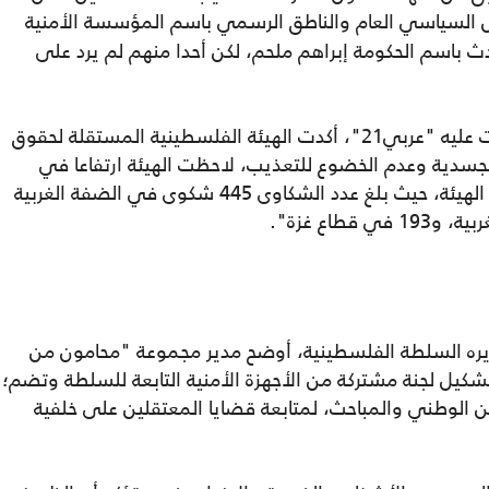
2" مع المفوض السياسي العام والناطق الرسمي باسم المؤسسة الأمنية
دث باسم الحكومة إبراهم ملحم، لكن أحدا منهم لم يرد على
وفي تقريرها السنوي لعام 2021 الذي اطلعت عليه "عربي21"، أكدت الهيئة الفلسطينية المستقلة لحقوق
جسدية وعدم الخضوع للتعذيب، لاحظت الهيئة ارتفاعا في
ادعاءات التعذيب وسوء المعاملة التي تلقتها الهيئة، حيث بلغ عدد الشكاوى 445 شكوى في الضفة الغربية
ديره السلطة الفلسطينية، أوضح مدير مجموعة "محامون من
تشكيل لجنة مشتركة من الأجهزة الأمنية التابعة للسلطة وتضم؛
من الوطني والمباحث، لمتابعة قضايا المعتقلين على خلفية