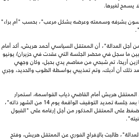
ا يسمح لغيرها.
يمسون بشرفه وسمعته وعرضه بشكل مرعب"، بحسب "أم براء"
".
أجل العدالة"، أن المعتقل السياسي أحمد هريش، أكد أمام
بين ما سجل في محضر الجلسة التي عقدت في حزيران/ يونيو
نازين أريحا، تم شبحي من معاصم يدي بحبل، وكان وجهي
ذلك أن أدبك، وتم تعذيبي بواسطة الطوب والحديد، وجري
 المعتقل هريش أمام القاضي ذياب القواسمة، استمرار
تعرضه للتعذيب لدى جهاز المخابرات في أريحا بعد جلسة تمديد التوقيف الواقعة يوم 14 من الشهر ذاته"،
لضغط على المعتقل المذكور من أجل إرغامه على "القبول
نيته".
دالة"، طالبت بالإفراج الفوري عن المعتقل هريش، وفتح