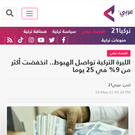
تركيا21
اقتصاد تركي
سياسة تركية
صحافة تركية
منوعات تركية
اقتصاد تركي
الليرة التركية تواصل الهبوط.. انخفضت أكثر
من 9% في 25 يوما
لندن- عربي21
25-May-22
05:26 PM