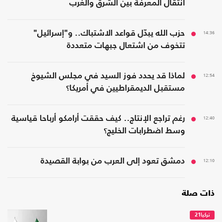
انتقال المعرفة بين الشرق والغرب
14:36
حزب الله يبدّل قواعد الاشتباك.. و"إسرائيل"
تتخوف من اشتعال جبهات متعددة
12:54
لماذا قد يحدد فوز السيد في مجلس الشيوخ
مستقبل الديمقراطيين في أمريكا؟
12:40
رغم تراجع الإنتاج.. كيف حققت أرامكو أرباحا قياسية
وسط اضطرابات الخليج؟
12:10
دمشق تعود إلى العرب من بوابة القصيدة
ذات صلة
تركيا21