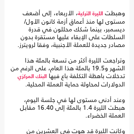
وهبطت
، الأربعاء، إلى أضعف
الليرة التركية
مستوى لها منذ أعماق أزمة كانون الأول/
ديسمبر، بينما شكك محللون في قدرة
السلطات على الإبقاء عليها مستقرة بدون
مصادر جديدة للعملة الأجنبية، وفقا لرويترز.
وتراجعت الليرة أكثر من تسعة بالمئة هذا
الشهر و19.5 بالمئة هذا العام، على الرغم من
تدخلات باهظة التكلفة باع فيها
البنك المركزي
الدولارات لمحاولة حماية العملة المحلية.
وعند أدنى مستوى لها في جلسة اليوم،
هبطت الليرة 1.4 بالمئة إلى 16.40 مقابل
العملة الخضراء.
وكانت الليرة قد هوت في العشرين من