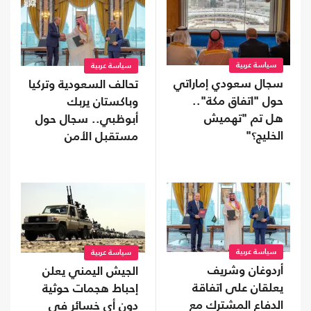
سياسة عربية
سياسة عربية
سجال سعودي إماراتي
تحالف السعودية وتركيا
حول "اتفاق مكة"..
وباكستان يربك
هل تم "تهميش
أبوظبي.. سجال حول
الخليج؟"
مستقبل الأمن
الخليجي
سياسة عربية
سياسة عربية
أردوغان وشريف
الجيش اليمني يعلن
يعلقان على اتفاقة
إحباط هجمات حوثية
الدفاع المشترك مع
دون أي خسائر في