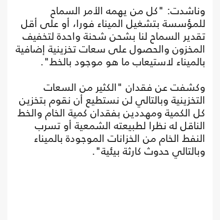
وناشدت: "كل من يهمه الأمر السماح
للمؤسسة بتشغيل الميناء فورا، أو على أقل
تقدير السماح لنا بشحن شحنة واحدة لتخفيف
المخزون والحصول على سعات تخزينية إضافية
بالميناء لاستيعاب ما هو موجود بالخط".
وكشفت عن فقدان "الكثير من السعات
التخزينية وبالتالي لن نستطيع أن نقوم بتخزين
كل الكمية ومهددين بفقدان كمية الخام والخط
الناقل له نظرا لطبيعته الشمعية أو تسرب
النفط الخام من الخزانات الموجودة بالميناء
وبالتالي حدوث كارثة بيئية".