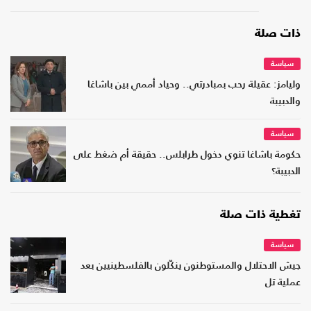
ذات صلة
سياسة
وليامز: عقيلة رحب بمبادرتي.. وحياد أممي بين باشاغا
والدبيبة
سياسة
حكومة باشاغا تنوي دخول طرابلس.. حقيقة أم ضغط على
الدبيبة؟
تغطية ذات صلة
سياسة
جيش الاحتلال والمستوطنون ينكّلون بالفلسطينيين بعد
عملية تل