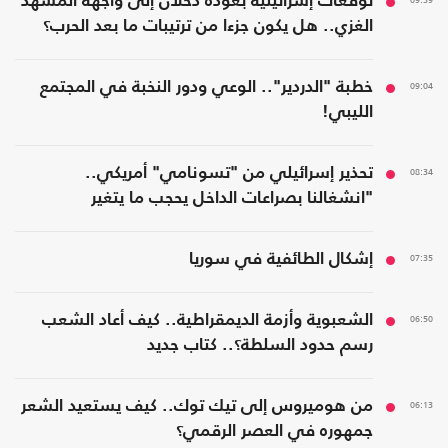
توقعات إسرائيلية بعودة دحلان إلى واجهة المشهد
الغزي.. هل يكون جزءا من ترتيبات ما بعد الحرب؟
09:04
خطبة "الدردير".. الوعي ودور النخبة في المجتمع
الليبي!
08:34
تحذير إسرائيلي من "تسونامي" أمريكي..
"انشغالنا بصراعات الداخل يحجب ما يتغير
بواشنطن"
07:35
إشكال الطائفية في سوريا
06:50
الشعبوية وأزمة الديمقراطية.. كيف أعاد الشعب
رسم حدود السلطة؟.. كتاب جديد
06:13
من هوميروس إلى تيك توك.. كيف يستعيد الشعر
جمهوره في العصر الرقمي؟