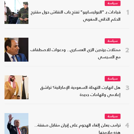
سياسة
1
قيادات بـ "البوليساريو" تفتح باب النقاش حول مقترح
الحكم الذاتي المغربي
سياسة
2
ممثلات يرتدين الزي العسكري.. ودعوات للاصطفاف
مع السيسي
سياسة
3
هل انهارت التهدئة السعودية الإماراتية؟ تراشق
إعلامي واتهامات جديدة
سياسة
4
ترامب يعلن إلغاء الهجوم على إيران مقابل صفقة..
هذه ملامحها