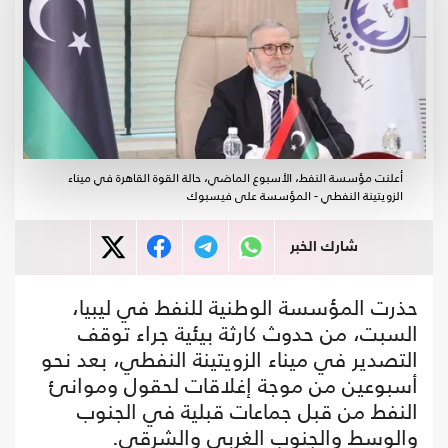
أعلنت مؤسسة النفط، الأسبوع الماضي، حالة القوة القاهرة في ميناء
الزويتينة النفطي - المؤسسة على فيسبوك
شارك الخبر
حذرت المؤسسة الوطنية للنفط في ليبيا،
السبت، من حدوث كارثة بيئية جراء توقف
التصدير في ميناء الزويتينة النفطي، بعد نحو
أسبوعين من موجة إغلاقات لحقول وموانئ
النفط من قبل جماعات قبلية في الجنوب
والوسط والجنوب الغربي والشرقي.