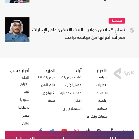
سياسة
5
تسلم 5 ملايين دولار.. البيت الأبيض: على الإمارات
منع أحد أدواتها من مهاجمة ترامب
الأخبار
آراء
المزيد
أخبار حسب
سياسة
كتاب عربي21
عربي21 TV
البلد
العراق
تغطيات
قضايا وآراء
عالم الفن
ليبيا
اقتصاد
مقالات مختارة
تكنولوجيا
سوريا
رياضة
أفكار
صحة
بريطانيا
صحافة
استطلاع رأي
مصر
ملفات وتقارير
لبنان
تابعنا على