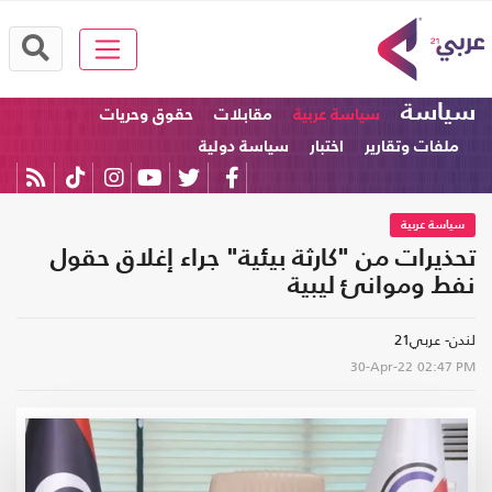
سياسة
سياسة عربية
مقابلات
حقوق وحريات
ملفات وتقارير
اختبار
سياسة دولية
سياسة عربية
تحذيرات من "كارثة بيئية" جراء إغلاق حقول
نفط وموانئ ليبية
لندن- عربي21
30-Apr-22
02:47 PM