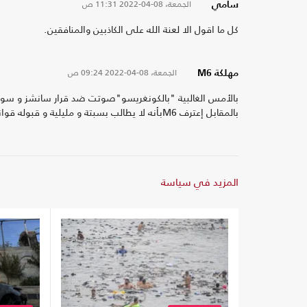
الجمعة، 08-04-2022
11:31 ص
سامي
كل ما اقول الا لعنة الله على الكاذبين والمنافقين.
الجمعة، 08-04-2022
09:24 ص
مهلكة M6
بالأمس الغالبية "بالكونغريسو"صوتت ضد قرار سانشز و سوف ت
بالمقابل إعترف M6بأنه لا يطالب بسبتة و مليلية و قبوله قوانين مكافحة الهجرة و.. و
المزيد في سياسة