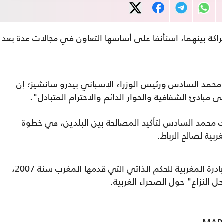
كة بينهما، استأنفا على أساسها التعاون في مجالات عدة بعد
حمد السادس ورئيس الوزراء الإسباني بيدرو سانشيز؛ إن
 مبادئ الشفافية والحوار الدائم والاحترام المتبادل".
 محمد السادس لتأكيد المصالحة بين البلدين، في خطوة
ربية لصالح الرباط.
وجدد البيان أيضا التأكيد أن "إسبانيا تعتبر المبادرة المغربية للحكم الذاتي التي قدمها المغرب سنة 2007،
النزاع" حول الصحراء الغربية.