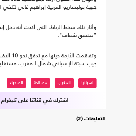
جبهة بوليساريو الغربية إبراهيم غالي لتلقي 
وأثار ذلك سخط الرباط، التي أكدت أنه دخل إسب
"بتحقيق شفاف".
وتفاقمت 
جيب سبتة الإسباني شمال المغرب، مستغلين ت
اسبانيا
المغرب
مصالحة
الصحراء
اشترك في قناتنا على تليغرام
التعليقات (2)