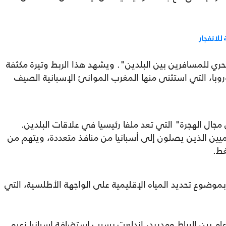
للانفجار
حري للمسافرين بين البلدين". ويشهد هذا الربط وتيرة مكثفة
وروبا، التي استثنى منها المغرب الموانئ الإسبانية الصيف
مجال الهجرة" التي تعد ملفا رئيسيا في علاقات البلدين.
يين الذين يصلون إلى أسبانيا من منافذ متعددة، ويتهم من
غط.
وضوع تحديد المياه الإقليمية على الواجهة الأطلسية، التي
عام بين الرباط ومدريد، اندلعت بسبب استضافة إسبانيا زعيم