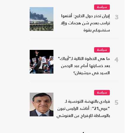
سياسة
3
إيران تحذر دول الخليج: أقنعوا
ترامب بعدم شن هجمات وإلا
سنضربكم بقوة
سياسة
4
ما هي الخطوة التالية لـ"أيباك"
بعد خسارتها أمام عبد الرحمن
السيد في ميشيغان؟
سياسة
5
قيادي بالنهضة التونسية لـ
"عربي21": أناشد الرئيس تبون
بالوساطة للإفراج عن الغنوشي