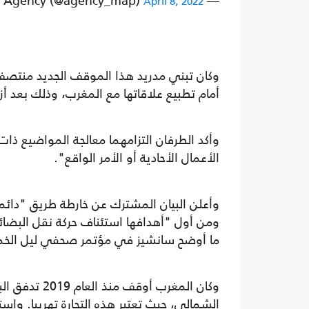
— MAP Agency (@agency_map)
April 8, 2022
وكان تبني مدريد هذا الموقف الجديد منتصف آ
أمام تطبيع علاقاتها مع المغرب، وذلك بعد أز
وأكد الطرفان التزامهما معالجة المواضيع ذات
الأعمال الأحادية أو الأمر الواقع".
وأعلن البيان المشترك عن خارطة طريق "دائم
ومن أول "أهدافها استئناف حركة نقل البضائ
ما أوضح سانشيز في مؤتمر صحفي ليل الخ
وكان المغرب 
الشمالي، حيث تعتبر هذه التجارة تهريبا. وا