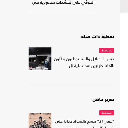
الحوثي على تحشدات سعودية في
اليمن
تغطية ذات صلة
سياسة
جيش الاحتلال والمستوطنون ينكّلون
بالفلسطينيين بعد عملية تل
تقرير خاص
سياسة
"عربي21" تتشح بالسواد حدادا على