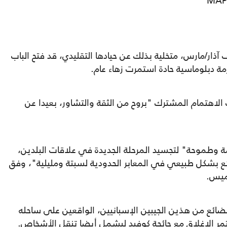
ذار/مارس، متخلية بذلك عن حيادها التقليدي، قد فتح الباب
مة دبلوماسية حادة استمرت زهاء عام.
 الاهتمام المشترك "بروح من الثقة والتشاور، بعيدا عن
ة وطموحة" لتجسيد المرحلة الجديدة في علاقات البلدين،
ع بشكل طبيعي في المعابر الحدودية لسبتة ومليلية"، وفق
ميس.
أوقف منذ العام 2019 تدفق البضائع من هذين الجيبين الإسبانيين، الواقعين على ساحله
ستمر الإغلاق مع جائحة كوفيد ليشمل أيضا تنقل الأشخاص.