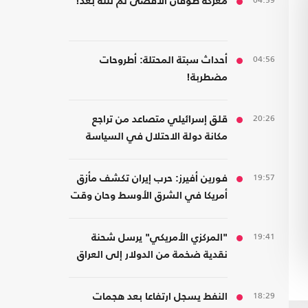
04:59
معركة طوفان الأقصى لم تنته بعد!
04:56
أحداث سبتة المحتلة: أطروحات
مضطربة!
20:26
قلق إسرائيلي متصاعد من تراجع
مكانة دولة الاحتلال في السياسة
الأمريكية
19:57
فورين أفيرز: حرب إيران تكشف مأزق
أمريكا في الشرق الأوسط وحان وقت
الانسحاب
19:41
"المركزي الأمريكي" يرسل شحنة
نقدية ضخمة من الدولار إلى العراق
18:29
النفط يسجل ارتفاعا بعد هجمات