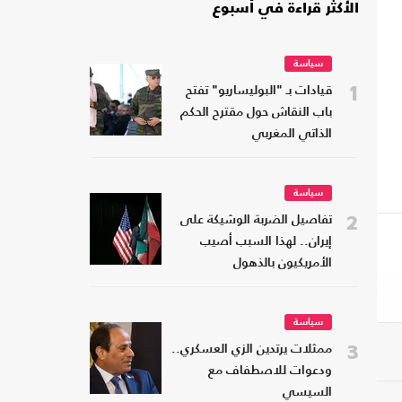
الأكثر قراءة في أسبوع
سياسة
1
قيادات بـ "البوليساريو" تفتح
باب النقاش حول مقترح الحكم
الذاتي المغربي
سياسة
2
تفاصيل الضربة الوشيكة على
إيران.. لهذا السبب أصيب
الأمريكيون بالذهول
سياسة
3
ممثلات يرتدين الزي العسكري..
ودعوات للاصطفاف مع
السيسي