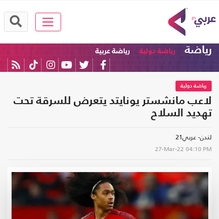
رياضة
رياضة دولية
رياضة عربية
رياضة دولية
لاعب مانشستر يونايتد يتعرض للسرقة تحت
تهديد السلاح
لندن- عربي21
27-Mar-22
04:10 PM