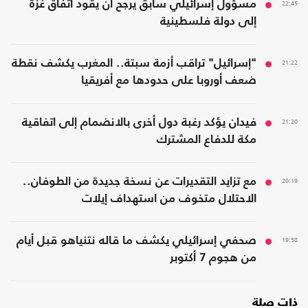
22:45
مسؤول إسرائيلي سابق يرجح أن يقود اتفاق غزة
إلى دولة فلسطينية
21:22
"إسرائيل" تراقب أزمة سبتة.. المغرب يكشف نقطة
ضعف أوروبا على حدودها مع أفريقيا
21:20
فيدان يؤكد رغبة دول أخرى بالانضمام إلى اتفاقية
مكة للدفاع المشترك
20:19
مع تزايد التقديرات عن نسخة جديدة من الطوفان..
الاحتلال متخوف من استهداف إيلات
19:58
صحفي إسرائيلي يكشف ما قاله نتنياهو قبل أيام
من هجوم 7 أكتوبر
ذات صلة