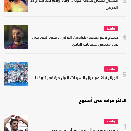
3
ميسي يتلقى صدمة قوية.. وفاة والده بعد صراع مع
المرض
رياضة
4
صلاح يرفع شعبية طرابزون التركي.. قفزة كبيرة في
عدد متابعي حسابات النادي
رياضة
5
الجزائر تبلغ مونديال السيدات لأول مرة في تاريخها
الأكثر قراءة في أسبوع
رياضة
1
رودري يصدم ريال مدريد بقرار غير متوقع