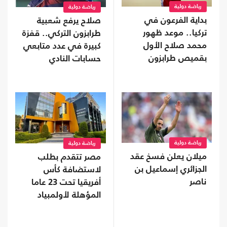
رياضة دولية
رياضة دولية
بداية الفرعون في
صلاح يرفع شعبية
تركيا.. موعد ظهور
طرابزون التركي.. قفزة
محمد صلاح الأول
كبيرة في عدد متابعي
بقميص طرابزون
حسابات النادي
رياضة دولية
رياضة دولية
ميلان يعلن فسخ عقد
مصر تتقدم بطلب
الجزائري إسماعيل بن
لاستضافة كأس
ناصر
أفريقيا تحت 23 عاما
المؤهلة لأولمبياد
2028