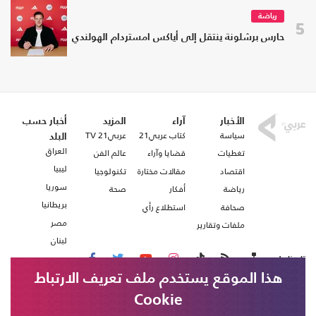
رياضة
5
حارس برشلونة ينتقل إلى أياكس امستردام الهولندي
الأخبار
آراء
المزيد
أخبار حسب
سياسة
كتاب عربي21
عربي21 TV
البلد
العراق
تغطيات
قضايا وآراء
عالم الفن
ليبيا
اقتصاد
مقالات مختارة
تكنولوجيا
سوريا
رياضة
أفكار
صحة
بريطانيا
صحافة
استطلاع رأي
مصر
ملفات وتقارير
لبنان
تابعنا على
هذا الموقع يستخدم ملف تعريف الارتباط
Cookie
من نحن