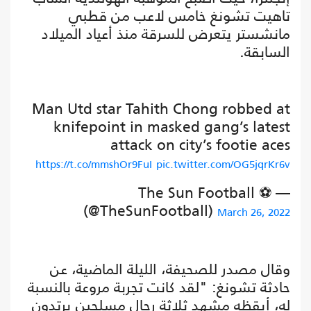
تاهيت تشونغ خامس لاعب من قطبي
مانشستر يتعرض للسرقة منذ أعياد الميلاد
السابقة.
Man Utd star Tahith Chong robbed at
knifepoint in masked gang’s latest
attack on city’s footie aces
https://t.co/mmshOr9FuI
pic.twitter.com/OG5jqrKr6v
— The Sun Football ⚽
(@TheSunFootball)
March 26, 2022
وقال مصدر للصحيفة، الليلة الماضية، عن
حادثة تشونغ: "لقد كانت تجربة مروعة بالنسبة
له، أيقظه مشهد ثلاثة رجال مسلحين يرتدون