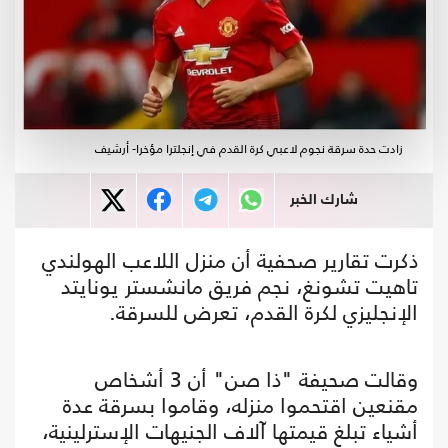
زادت حدة سرقة نجوم لاعبي كرة القدم في إنجلترا مؤخرا- أرشيف
شارك الخبر
ذكرت تقارير صحفية أن منزل اللاعب الهولندي
تاهيت تشونغ، نجم فريق مانشستر يونايتد
الإنجليزي لكرة القدم، تعرض للسرقة.
وقالت صحيفة "ذا صن" أن 3 أشخاص
مقنعين اقتحموا منزله، وقاموا بسرقة عدة
أشياء تبلغ قيمتها آلاف الجنيهات الإسترلينية،