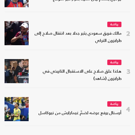
رياضة
2
مالك فريق سعودي يثير جدلا بعد انتقال صلاح إلى
طرابزون التركي
رياضة
3
هكذا علق صلاح على الاستقبال التاريخي في
طرابزون (شاهد)
رياضة
4
أرسنال يرفع عرضه لضمّ غيمارايش من نيوكاسل