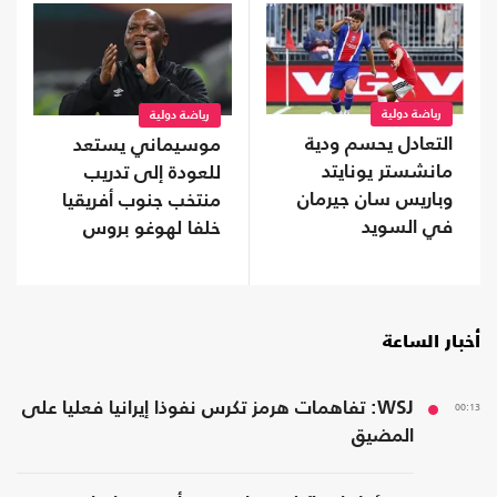
رياضة دولية
رياضة دولية
التعادل يحسم ودية
موسيماني يستعد
مانشستر يونايتد
للعودة إلى تدريب
وباريس سان جيرمان
منتخب جنوب أفريقيا
في السويد
خلفا لهوغو بروس
أخبار الساعة
00:13
WSJ: تفاهمات هرمز تكرس نفوذا إيرانيا فعليا على
المضيق