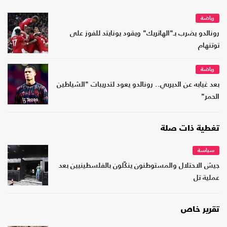
رياضة
رونالدو يضرب بـ"الهاتريك" ويقود يونايتد للفوز على
توتنهام
رياضة
بعد غيابه عن الديربي.. رونالدو يعود لتدريبات "الشياطين
الحمر"
تغطية ذات صلة
سياسة
جيش الاحتلال والمستوطنون ينكّلون بالفلسطينيين بعد
عملية تل
تقرير خاص