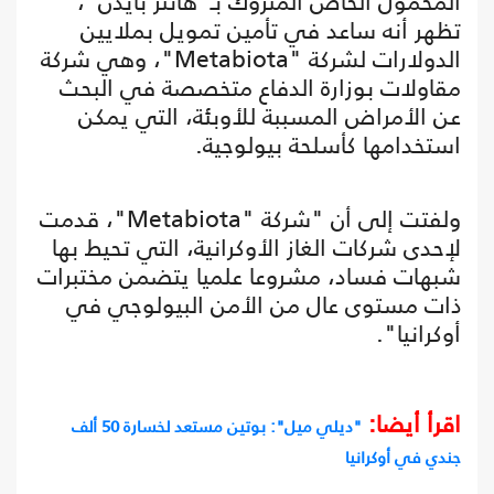
المحمول الخاص المتروك بـ"هانتر بايدن"،
تظهر أنه ساعد في تأمين تمويل بملايين
الدولارات لشركة "Metabiota"، وهي شركة
مقاولات بوزارة الدفاع متخصصة في البحث
عن الأمراض المسببة للأوبئة، التي يمكن
استخدامها كأسلحة بيولوجية.
ولفتت إلى أن "شركة "Metabiota"، قدمت
لإحدى شركات الغاز الأوكرانية، التي تحيط بها
شبهات فساد، مشروعا علميا يتضمن مختبرات
ذات مستوى عال من الأمن البيولوجي في
أوكرانيا".
اقرأ أيضا:
"ديلي ميل": بوتين مستعد لخسارة 50 ألف
جندي في أوكرانيا