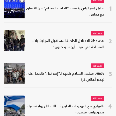
صحافة
1
تحليل إسرائيلي يكشف "الجانب المظلم" من الاتفاق
مع حماس
صحافة
2
هذه خطة الاحتلال الخاصة لمستقبل الميليشيات
المسلحة في غزة.. أين سيذهبون؟
صحافة
3
وثيقة: مجلس السلام يتعهد لـ"إسرائيل" بالعمل على
تهجير أهالي غزة
صحافة
4
بالتوازي مع التهديدات الخارجية.. الاحتلال يواجه قنبلة
ديموغرافية موقوتة