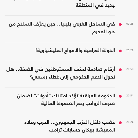
جديد في المنطقة
00:26
في الساحل الغربي بليبيا.. حين يعرّف السلاح من
هو المجرم
23:29
الدولة العراقية والأمواج المليشياوية!
20:58
أرقام صادمة لعنف المستوطنين في الضفة.. هل
تحول الدعم الحكومي إلى غطاء رسمي؟
20:54
الحكومة العراقية تؤكد امتلاك "أدوات" لضمان
صرف الرواتب رغم الضغوط المالية
20:24
غضب داخل الحزب الجمهوري.. الحرب وغلاء
المعيشة يربكان حسابات ترامب