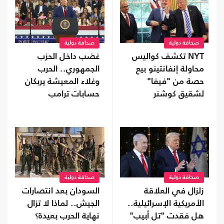
صحافة دولية
صحافة دولية
NYT تكشف كواليس
غضب داخل الحزب
محاولة إنفانتينو بيع
الجمهوري.. الحرب
حصة من "فيفا"
وغلاء المعيشة يربكان
لشقيق كوشنر
حسابات ترامب
صحافة دولية
صحافة دولية
زلزال في العلاقة
السودان بعد انتصارات
الأمريكية الإسرائيلية..
الجيش.. لماذا لا تزال
هل فقدت "تل أبيب"
نهاية الحرب بعيدة؟