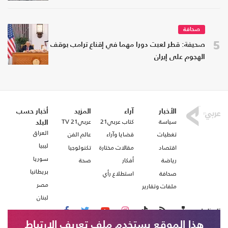
صحافة
5
صحيفة: قطر لعبت دورا مهما في إقناع ترامب بوقف
الهجوم على إيران
الأخبار
آراء
المزيد
أخبار حسب
سياسة
كتاب عربي21
عربي21 TV
البلد
العراق
تغطيات
قضايا وآراء
عالم الفن
ليبيا
اقتصاد
مقالات مختارة
تكنولوجيا
سوريا
رياضة
أفكار
صحة
بريطانيا
صحافة
استطلاع رأي
مصر
ملفات وتقارير
لبنان
تابعنا على
هذا الموقع يستخدم ملف تعريف الارتباط