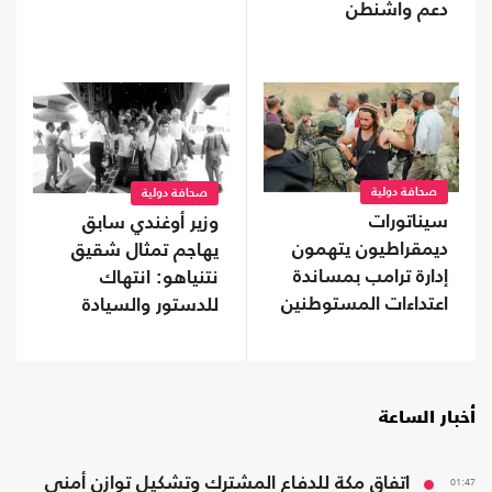
دعم واشنطن
التاريخي؟
صحافة دولية
صحافة دولية
سيناتورات
وزير أوغندي سابق
ديمقراطيون يتهمون
يهاجم تمثال شقيق
إدارة ترامب بمساندة
نتنياهو: انتهاك
اعتداءات المستوطنين
للدستور والسيادة
وتشويه لذاكرة عنتيبي
أخبار الساعة
01:47
اتفاق مكة للدفاع المشترك وتشكيل توازن أمني