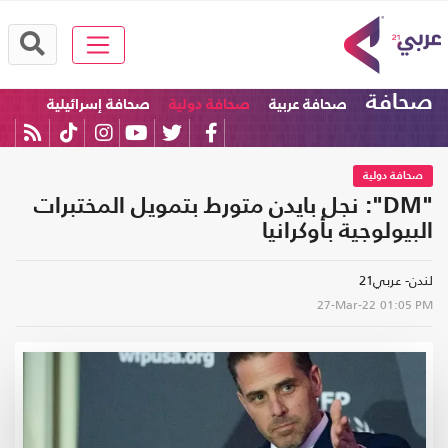
صحافة
صحافة عربية
صحافة دولية
صحافة إسرائيلية
صحافة دولية
"DM": نجل بايدن متورط بتمويل المختبرات
البيولوجية بأوكرانيا
لندن- عربي21
27-Mar-22
01:05 PM