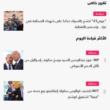
تقرير خاص
سياسة
"عربي21" تتشح بالسواد حدادا على شهداء الصحافة في
غزة.. وتستمر بالتغطية
الأكثر قراءة اليوم
صحافة
1
WP: فوز عبدالرحمن السيد يرسخ مخاوف إسرائيل من
تآكل الدعم الأمريكي
صحافة
2
NYT تكشف كواليس محاولة إنفانتينو بيع حصة من
"فيفا" لشقيق كوشنر