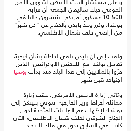
وأعلن مستشار البيت الأبيض لشؤون الأمن
القومي جيك ساليفان الجمعة أن قرابة
10.500 عسكري أمريكي ينتشرون حاليا في
بولندا، وكرر وعد بايدن بالدفاع عن "كل شبر"
من أراضي حلف شمال الأطلسي.
ولفت إلى أن بايدن تلقى إحاطة بشأن كيفية
تعامل بولندا مع اللاجئين الأوكرانيين، الذين
فرّوا بالملايين إلى هذا البلد منذ بدأت
روسيا
اجتياحه قبل شهر.
وتأتي زيارة الرئيس الأمريكي، عقب زيارة
مماثلة أجراها وزير الخارجية أنتوني بلينكن إلى
بولندا؛ لإظهار دعم الولايات المتّحدة لدول
الجناح الشرقي لحلف شمال الأطلسي، التي
كانت في السابق تدور في فلك الاتحاد