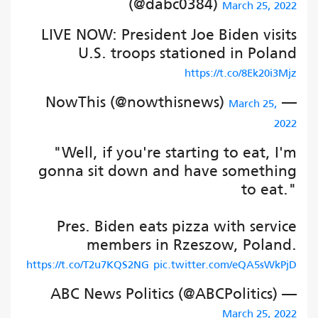
(@dabc0384)
March 25, 2022
LIVE NOW: President Joe Biden visits
U.S. troops stationed in Poland
https://t.co/8Ek20i3Mjz
— NowThis (@nowthisnews)
March 25,
2022
"Well, if you're starting to eat, I'm
gonna sit down and have something
to eat."
Pres. Biden eats pizza with service
members in Rzeszow, Poland.
https://t.co/T2u7KQS2NG
pic.twitter.com/eQA5sWkPjD
— ABC News Politics (@ABCPolitics)
March 25, 2022