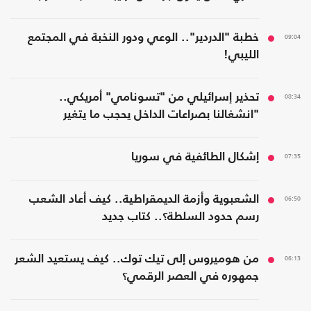
09:04
خطبة "الدردير".. الوعي ودور النخبة في المجتمع
الليبي!
08:34
تحذير إسرائيلي من "تسونامي" أمريكي..
"انشغالنا بصراعات الداخل يحجب ما يتغير
بواشنطن"
07:35
إشكال الطائفية في سوريا
06:50
الشعبوية وأزمة الديمقراطية.. كيف أعاد الشعب
رسم حدود السلطة؟.. كتاب جديد
06:13
من هوميروس إلى تيك توك.. كيف يستعيد الشعر
جمهوره في العصر الرقمي؟