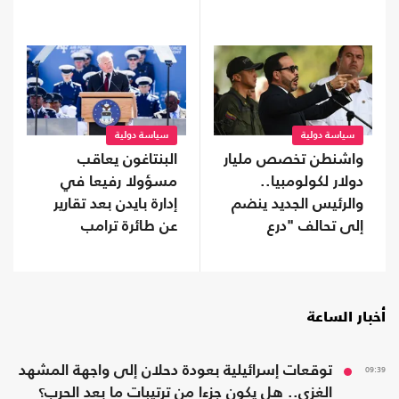
سياسة دولية
سياسة دولية
واشنطن تخصص مليار
البنتاغون يعاقب
دولار لكولومبيا..
مسؤولا رفيعا في
والرئيس الجديد ينضم
إدارة بايدن بعد تقارير
إلى تحالف "درع
عن طائرة ترامب
الأمريكتين"
أخبار الساعة
09:39
توقعات إسرائيلية بعودة دحلان إلى واجهة المشهد
الغزي.. هل يكون جزءا من ترتيبات ما بعد الحرب؟