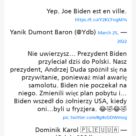
Yep. Joe Biden est en ville.
https://t.co/Y2KCFngM1s
— Yanik Dumont Baron (@Ydb)
March 25,
2022
Nie uwierzysz… Prezydent Biden
przyleciał dziś do Polski. Nasz
prezydent, Andrzej Duda spóźnił się na
przywitanie, ponieważ miał awarię
samolotu. Biden nie poczekał na
niego. Zmienili więc plan pobytu i…
Biden wszedł do żołnierzy USA, kiedy
oni…byli u fryzjera. 😂🤣😂🤣
pic.twitter.com/8g4vDDWmvg
— Dominik Karol 🇵🇱🇪🇺🇺🇦