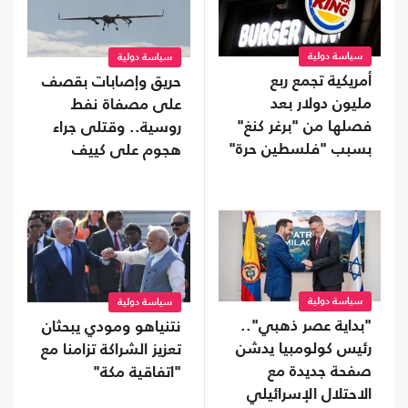
سياسة دولية
سياسة دولية
أمريكية تجمع ربع
حريق وإصابات بقصف
مليون دولار بعد
على مصفاة نفط
فصلها من "برغر كنغ"
روسية.. وقتلى جراء
بسبب "فلسطين حرة"
هجوم على كييف
سياسة دولية
سياسة دولية
"بداية عصر ذهبي"..
نتنياهو ومودي يبحثان
رئيس كولومبيا يدشن
تعزيز الشراكة تزامنا مع
صفحة جديدة مع
"اتفاقية مكة"
الاحتلال الإسرائيلي