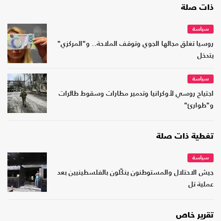
ذات صلة
سياسة
روسيا تغلق مجالها الجوي وتوقف الملاحة.. و"المركزي"
يتدخل
سياسة
اجتياح روسي لأوكرانيا وتدمير مطارات وسقوط طائرات
و"طوارئ"
تغطية ذات صلة
سياسة
جيش الاحتلال والمستوطنون ينكّلون بالفلسطينيين بعد
عملية تل
تقرير خاص