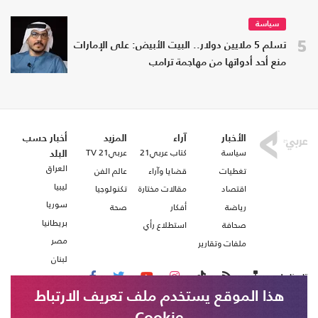
سياسة
5
تسلم 5 ملايين دولار.. البيت الأبيض: على الإمارات
منع أحد أدواتها من مهاجمة ترامب
الأخبار
آراء
المزيد
أخبار حسب
سياسة
كتاب عربي21
عربي21 TV
البلد
العراق
تغطيات
قضايا وآراء
عالم الفن
ليبيا
اقتصاد
مقالات مختارة
تكنولوجيا
سوريا
رياضة
أفكار
صحة
بريطانيا
صحافة
استطلاع رأي
مصر
ملفات وتقارير
لبنان
تابعنا على
هذا الموقع يستخدم ملف تعريف الارتباط