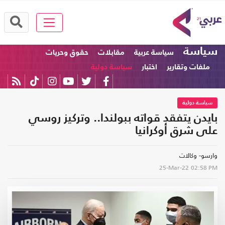
سياسة
سياسة عربية
مقابلات
حقوق وحريات
ملفات وتقارير
اختبار
سياسة دولية
سياسة دولية
بايدن يتفقد قواته ببولندا.. وتركيز روسي
على شرق أوكرانيا
وارسو- وكالات
25-Mar-22
02:58 PM