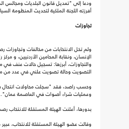
ودعا إلى "تعديل قانون البلديات ومجالس الم
أفرزته اللجنة الملكية لتحديث المنظومة السي
تجاوزات
ولم تخل الانتخابات من مخالفات وتجاوزات 
الإنسان، ونقابة المحامين الأردنيين، و مركز 
والتجاوزات، أبرزها: تسجيل حالات عنف في
التصويت وحالة تصويت علني في عدد من مراك
وحسب راصد، فقد "سجلت محاولات انتحال شخص
وعمليات شراء أصوات في العاصمة عمان".
بدورها، أعلنت الهيئة المستقلة للانتخاب رصد 50 مخالفة متعلقة بمال أسود (شراء الأصوات
وقالت عضو الهيئة المستقلة للانتخاب، عبير 