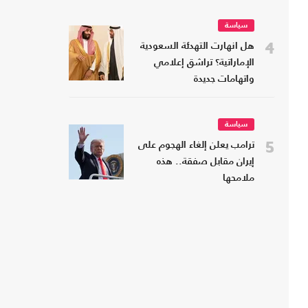
سياسة
4
هل انهارت التهدئة السعودية
الإماراتية؟ تراشق إعلامي
واتهامات جديدة
سياسة
5
ترامب يعلن إلغاء الهجوم على
إيران مقابل صفقة.. هذه
ملامحها