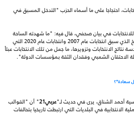
ابات، احتجاجا على ما أسماه الحزب "التدخل المسبق في
ه للانتخابات في بيان صحفي، قال فيه: "ما شهدته الساحة
المحلية من ممارسات يعيد إلى ‏الأذهان ‏المناخ الذي سبق ‏انتخابات عام 2007 وانتخابات ‏عام 2020 التي
ة ‏نتائج ‏الانتخابات ‏وتزويرها، ما جعل من تلك الانتخابات عبئاً
لة الاحتقان ‏الشعبي وفقدان ‏الثقة ‏بمؤسسات الدولة".
قل سعادة"؟
سية أحمد الشناق، يرى في حديث لـ"
عربي21
" أن "القوالب
ة الانتخابية في البلديات التي ارتبطت تاريخيا بتحالفات