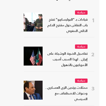
سياسة
1
قيادات بـ "البوليساريو" تفتح
باب النقاش حول مقترح الحكم
الذاتي المغربي
سياسة
2
تفاصيل الضربة الوشيكة على
إيران.. لهذا السبب أصيب
الأمريكيون بالذهول
سياسة
3
ممثلات يرتدين الزي العسكري..
ودعوات للاصطفاف مع
السيسي