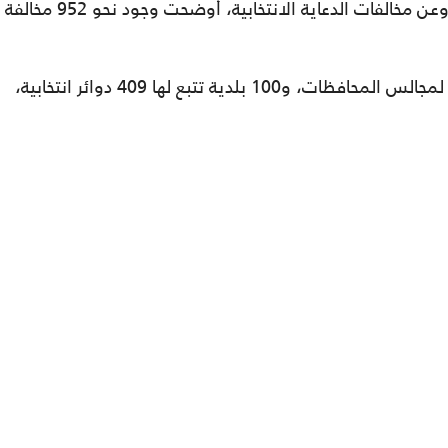
الهيئة تتعامل معها بكل حزم وبمتابعة حثيثة، وعن مخالفات الدعاية الانتخابية، أوضحت وجود نحو 952 مخالفة
وجرى تقسيم المملكة إلى 158 دائرة انتخابية لمجالس المحافظات، و100 بلدية تتبع لها 409 دوائر انتخابية،