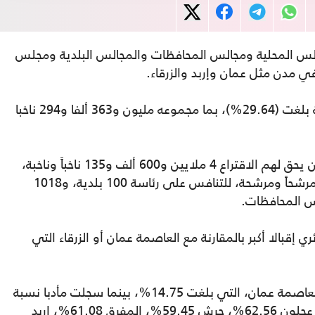
مجالس المحلية ومجالس المحافظات والمجالس البلدية ومجلس
 مدن مثل عمان وإربد والزرقاء.
وأغلقت صناديق الاقتراع وسط نسبة مشاركة بلغت (29.64%)، بما مجموعه مليون و363 ألفا و294 ناخبا
ووفق الهيئة المستقلة للانتخاب، يبلغ عدد من يحق لهم الاقتراع 4 ملايين و600 ألف و135 ناخباً وناخبة،
وبلغ عدد المرشحين للمجالس المحلية 4646 مرشحاً ومرشحة، للتنافس على رئاسة 100 بلدية، و1018
قبالا أكبر بالمقارنة مع العاصمة عمان أو الزرقاء التي
وأظهرت نسب المشاركة تدني الإقبال في العاصمة عمان، التي بلغت 14.75%، بينما سجلت مأدبا نسبة
45.91%، الزرقاء 16.93%، البلقاء 37.12%، عجلون 62.56%، جرش 59.45%، المفرق 61.08%، إربد