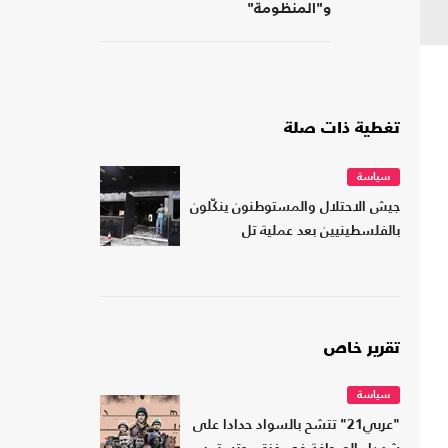
و"المنظومة"
تغطية ذات صلة
سياسة
جيش الاحتلال والمستوطنون ينكّلون
بالفلسطينيين بعد عملية تل
تقرير خاص
سياسة
"عربي21" تتشح بالسواد حدادا على