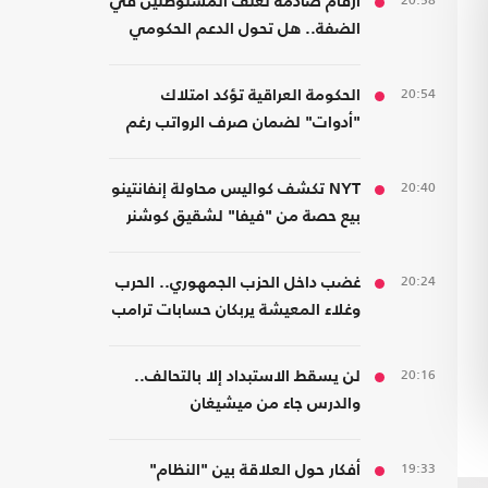
20:58
أرقام صادمة لعنف المستوطنين في
الضفة.. هل تحول الدعم الحكومي
إلى غطاء رسمي؟
20:54
الحكومة العراقية تؤكد امتلاك
"أدوات" لضمان صرف الرواتب رغم
الضغوط المالية
20:40
NYT تكشف كواليس محاولة إنفانتينو
بيع حصة من "فيفا" لشقيق كوشنر
20:24
غضب داخل الحزب الجمهوري.. الحرب
وغلاء المعيشة يربكان حسابات ترامب
20:16
لن يسقط الاستبداد إلا بالتحالف..
والدرس جاء من ميشيغان
19:33
أفكار حول العلاقة بين "النظام"