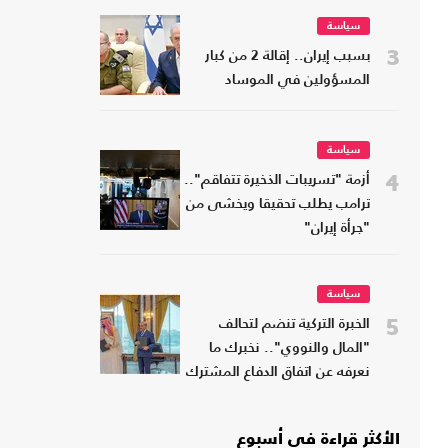
سياسة
3
بسبب إيران.. إقالة 2 من كبار
المسؤولين في الموساد
سياسة
4
أزمة "تسريبات الذخيرة تتفاقم"..
ترامب يطلب تحقيقا ويخشى من
"جرأة إيران"
سياسة
5
الخبرة التركية تنضم لتحالف
"المال والنووي".. نخبرك ما
نعرفه عن اتفاق الدفاع المشترك
الأكثر قراءة في أسبوع