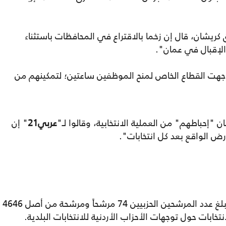
ق كريشان، قال إن زخما بالاقتراع في المحافظات باستثناء
الإقبال في عمان".
وجهت القطاع الخاص لمنح الموظفين ساعتين؛ لتمكينهم من
إحباطهم" من العملية الانتخابية، وقالوا لـ"
عربي21
" إن
ض الواقع بعد كل انتخابات".
وغابت أحزاب أردنية عن مشهد الانتخابات، إذ بلغ عدد المرشحين الحزبيين 74 مرشحاً ومرشحة من أصل 4646
تخابات حول توجهات الأحزاب الأردنية للانتخابات البلدية.