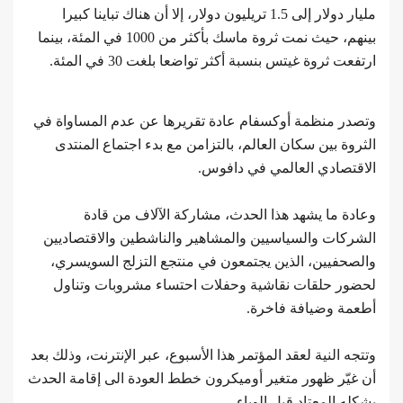
مليار دولار إلى 1.5 تريليون دولار، إلا أن هناك تباينا كبيرا
بينهم، حيث نمت ثروة ماسك بأكثر من 1000 في المئة، بينما
ارتفعت ثروة غيتس بنسبة أكثر تواضعا بلغت 30 في المئة.
وتصدر منظمة أوكسفام عادة تقريرها عن عدم المساواة في
الثروة بين سكان العالم، بالتزامن مع بدء اجتماع المنتدى
الاقتصادي العالمي في دافوس.
وعادة ما يشهد هذا الحدث، مشاركة الآلاف من قادة
الشركات والسياسيين والمشاهير والناشطين والاقتصاديين
والصحفيين، الذين يجتمعون في منتجع التزلج السويسري،
لحضور حلقات نقاشية وحفلات احتساء مشروبات وتناول
أطعمة وضيافة فاخرة.
وتتجه النية لعقد المؤتمر هذا الأسبوع، عبر الإنترنت، وذلك بعد
أن غيّر ظهور متغير أوميكرون خطط العودة الى إقامة الحدث
بشكله المعتاد قبل الوباء.