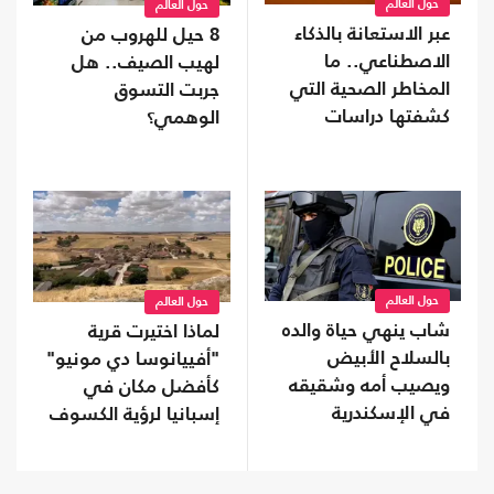
حول العالم
حول العالم
عبر الاستعانة بالذكاء
8 حيل للهروب من
الاصطناعي.. ما
لهيب الصيف.. هل
المخاطر الصحية التي
جربت التسوق
كشفتها دراسات
الوهمي؟
النوم؟
حول العالم
حول العالم
شاب ينهي حياة والده
لماذا اختيرت قرية
بالسلاح الأبيض
"أفييانوسا دي مونيو"
ويصيب أمه وشقيقه
كأفضل مكان في
في الإسكندرية
إسبانيا لرؤية الكسوف
المقبل؟