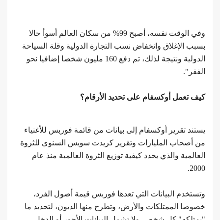
وفي الوقت نفسه، أصبح 99% من سكان العالم أسوأ حالا
بسبب الإغلاق وانخفاض نسب التجارة الدولية وقلة السياحة
الدولية ونتيجة لذلك، تم دفع 160 مليون شخصا إضافيا نحو
الفقر".
كيف تعمل أوكسفام على تحديد الأرقام؟
يستند تقرير أوكسفام إلى بيانات من قائمة فوربس للأغنياء
من أصحاب المليارات وتقرير كريدت سويس السنوي للثروة
العالمية والذي يحدد كيفية توزيع الثروة العالمية منذ عام
2000.
وتستخدم البيانات التي تعدها فوربس قيمة أصول الفرد،
خصوصا الممتلكات والأرض، وتطرح منها الديون، لتحديد ما
"يمتلكه" كل شخص. ولا تشمل البيانات الأجور أو الدخل.