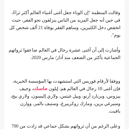
وقالت المنظمة "إن الوباء جعل أغنى أغنياء العالم أكثر ثراءً،
في حين أنه جعل المزيد من الناس ينزلقون نحو الفقر، حيث
انخفض دخل الكثيرين، وساهم الفقر بوفاة 21 ألف شخص كل
يوم".
وأشارت إلى أن أغنى عشرة رجال في العالم ضاعفوا ثرواتهم
الجماعية بأكثر من الضعف منذ آذار/ مارس 2020.
ووفقا لأرقام فوربس التي استشهدت بها المؤسسة الخيرية،
فإن أغنى 10 رجال في العالم هم: إيلون
ماسك
، وجيف
بيزوس، وبرنارد أرنو، وبيل غيتس، ولاري إليسون، ولاري بيج،
وسيرغي برين، ومارك زوكربيرغ، وستيف بالمر، ووارن
بافيت.
وعلى الرغم من أن ثرواتهم بشكل جماعي قد زادت من 700