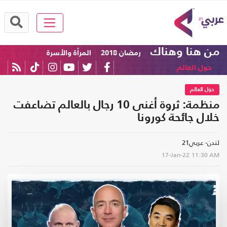
من هنا وهناك
رمضان 2018
المرأة والأسرة
حول العالم
حول العالم
منظمة: ثروة أغنى 10 رجال بالعالم تضاعفت
خلال جائحة كورونا
لندن- عربي21
17-Jan-22
11:30 AM