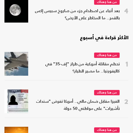
من هنا وهناك
4
بعد أنباء عن اصطدام جزء من صاروخ سبيس إكس
بالقمر.. ما المخاطر على الأرض؟
الأكثر قراءة في أسبوع
من هنا وهناك
1
تحطم مقاتلة أمريكية من طراز "إف-35" في
كاليفورنيا.. ما مصير الطيار؟
من هنا وهناك
2
الفيزا مقابل ضمان مالي.. أمريكا تفرض "سندات
تأشيرات" على مواطني 50 دولة
من هنا وهناك