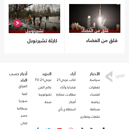
قلق من الفضاء
كارثة تشيرنوبل
الأخبار
آراء
المزيد
أخبار حسب
سياسة
كتاب عربي21
عربي21 TV
البلد
العراق
تغطيات
قضايا وآراء
عالم الفن
ليبيا
اقتصاد
مقالات مختارة
تكنولوجيا
سوريا
رياضة
أفكار
صحة
بريطانيا
صحافة
استطلاع رأي
مصر
ملفات وتقارير
لبنان