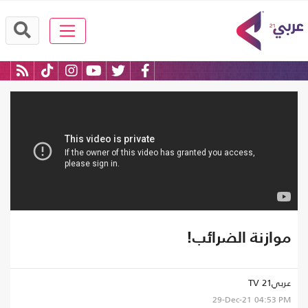
موازنة الضرائب!
عربي21 TV
29-Dec-21
04:53 PM