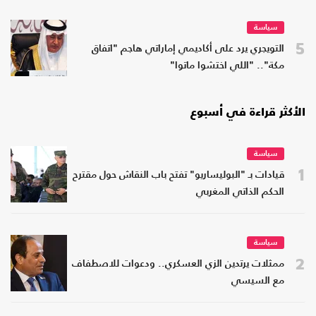
سياسة
5
التويجري يرد على أكاديمي إماراتي هاجم "اتفاق
مكة".. "اللي اختشوا ماتوا"
الأكثر قراءة في أسبوع
سياسة
1
قيادات بـ "البوليساريو" تفتح باب النقاش حول مقترح
الحكم الذاتي المغربي
سياسة
2
ممثلات يرتدين الزي العسكري.. ودعوات للاصطفاف
مع السيسي