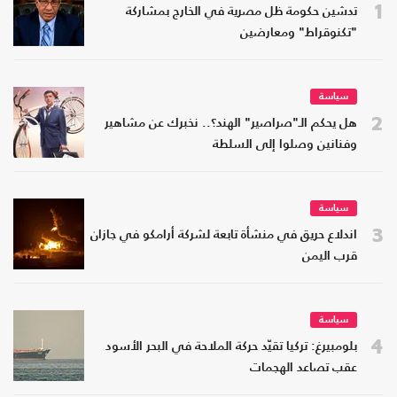
1
تدشين حكومة ظل مصرية في الخارج بمشاركة
"تكنوقراط" ومعارضين
سياسة
2
هل يحكم الـ"صراصير" الهند؟.. نخبرك عن مشاهير
وفنانين وصلوا إلى السلطة
سياسة
3
اندلاع حريق في منشأة تابعة لشركة أرامكو في جازان
قرب اليمن
سياسة
4
بلومبيرغ: تركيا تقيّد حركة الملاحة في البحر الأسود
عقب تصاعد الهجمات