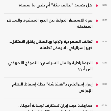
12:17
هل يصمد "تحالف مكة" أم يلحق ما سبقه؟
11:53
قوة الاستقرار الدولية بين الدور المنشود والمخاطر
المحتملة
11:16
تحالف السعودية وتركيا وباكستان يقلق الاحتلال..
خبير إسرائيلي: لا يمكن تجاهله
10:59
الديمقراطية والمال السياسي: النموذج الأمريكي
إلى أين؟
10:27
إقرار إسرائيلي بـ"هشاشة" خطة إسقاط النظام
الإيراني
08:14
معاريف: حرب إيران تستنزف ترسانة أمريكا..