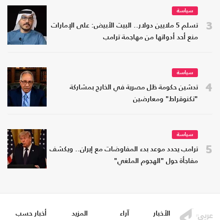
سياسة
3
تسلم 5 ملايين دولار.. البيت الأبيض: على الإمارات
منع أحد أدواتها من مهاجمة ترامب
سياسة
4
تدشين حكومة ظل مصرية في الخارج بمشاركة
"تكنوقراط" ومعارضين
سياسة
5
ترامب يحدد موعد بدء المفاوضات مع إيران.. ويكشف
مفاجأة حول "الهجوم الملغي"
الأخبار
آراء
المزيد
أخبار حسب