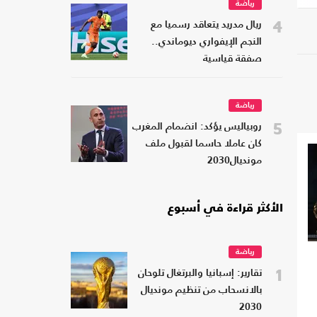
رياضة
4
ريال مدريد يتعاقد رسميا مع
النجم الإيفواري ديوماندي..
صفقة قياسية
رياضة
5
روبياليس يؤكد: انضمام المغرب
كان عاملا حاسما لقبول ملف
مونديال2030
الأكثر قراءة في أسبوع
رياضة
1
تقارير: إسبانيا والبرتغال تلوحان
بالانسحاب من تنظيم مونديال
2030