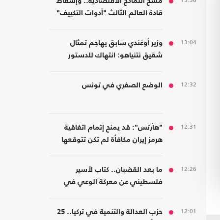
13:36
مسخ النماذج الاقتصادية.. وإسقاط
قادة العالم الثالث "أدوات التكييف"
من الرأسمالية
13:04
وزير أوغندي سابق يهاجم تمثال
شقيق نتنياهو: انتهاك للدستور
والسيادة وتشويه لذاكرة عنتيبي
12:32
الوضع الصفري في تونس
12:31
"هآرتس": قد يمنح إتمام اتفاقية
هرمز إيران مكافأة لم تكن تتوقعها
12:26
ما بعد القضبان.. كتاب لأسير
فلسطيني عن معركة الوعي في
مواجهة هندسة الخضوع
12:01
حزب العدالة والتنمية في تركيا.. 25