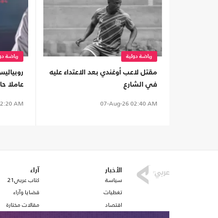
رياضة دولية
رياضة دو
مقتل لاعب أوغندي بعد الاعتداء عليه
روبياليس
في الشارع
عاملا ح
مونديال2030
2:20 AM
07-Aug-26
02:40 AM
الأخبار
آراء
سياسة
كتاب عربي21
تغطيات
قضايا وآراء
اقتصاد
مقالات مختارة
رياضة
أفكار