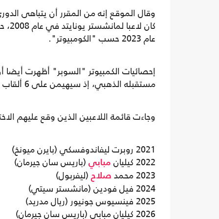
وقال الموقع إنه من المقرر أن يتباهى الدوري ا
كان 
عام 2023 حسب "الكومبيوتر".
إحصائيات الكمبيوتر "السوبر" أظهرت أيضا أن
مستقبله الذهبي، إذ سيهيمن على 6 ألقاب خلال السنوات العشر القادمة.
وجاءت قائمة اللاعبين الذين وقع عليهم الاختيا
2021 روبرت ليفاندوفسكي (بايرن ميونخ)
2022 كيليان
(باريس سان جيرمان)
مبابي
2023 محمد
(ليفربول)
صلاح
2024 فيل فودين (مانشستر سيتي)
2025 فينسيوس جونيور (ريال مدريد)
2026 كيليان مبابي (باريس سان جيرمان)