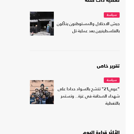
تغطية ذات صلة
سياسة
جيش الاحتلال والمستوطنون ينكّلون
بالفلسطينيين بعد عملية تل
تقرير خاص
سياسة
"عربي21" تتشح بالسواد حدادا على
شهداء الصحافة في غزة.. وتستمر
بالتغطية
الأكثر قراءة اليوم