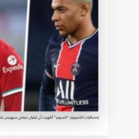
إحصائيات الكمبيوتر "السوبر" أظهرت أن كيليان مبابي سيهيمن على 6 ألقاب خلال السنوات العشر القادمة- أ