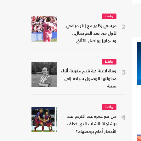
رياضة
2
ميسي يظهر مع إنتر ميامي
لأول مرة بعد المونديال..
وسواريز يواصل التألق
رياضة
3
وفاة لاعبة كرة قدم مغربية أثناء
محاولتها الوصول سباحة إلى
سبتة
رياضة
4
من هو حمزة عبد الكريم نجم
برشلونة الشاب الذي خطف
الأنظار أمام برمنغهام؟