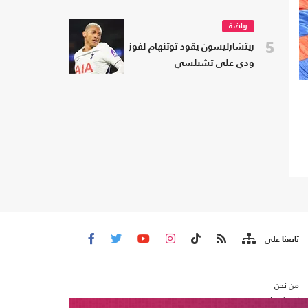
رياضة
5
ريتشارليسون يقود توتنهام لفوز
ودي على تشيلسي
تابعنا على
من نحن
اتصل بنا