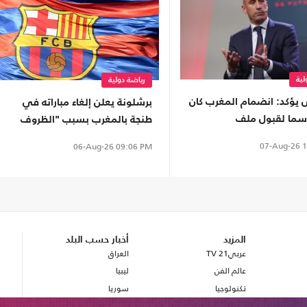
لية
رياضة دولية
 يؤكد: انضمام المغرب كان
برشلونة يعلن إلغاء مباراته في
اسما لقبول ملف
طنجة بالمغرب بسبب "الظروف
الراهنة"
07-Aug-26
1
06-Aug-26
09:06 PM
المزيد
أخبار حسب البلد
عربي21 TV
العراق
عالم الفن
ليبيا
تكنولوجيا
سوريا
صحة
بريطانيا