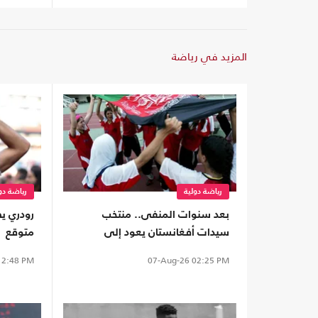
المزيد في رياضة
رياضة دولية
رياضة دو
بعد سنوات المنفى.. منتخب
رودري يص
سيدات أفغانستان يعود إلى
متوقع
الملاعب من بوابة "فيفا"
2:48 PM
07-Aug-26
02:25 PM