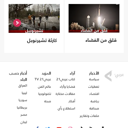
قلق من الفضاء
كارثة تشيرنوبل
الأخبار
آراء
المزيد
أخبار حسب
سياسة
كتاب عربي21
عربي21 TV
البلد
العراق
تغطيات
قضايا وآراء
عالم الفن
ليبيا
اقتصاد
مقالات مختارة
تكنولوجيا
سوريا
رياضة
أفكار
صحة
بريطانيا
صحافة
استطلاع رأي
مصر
ملفات وتقارير
لبنان