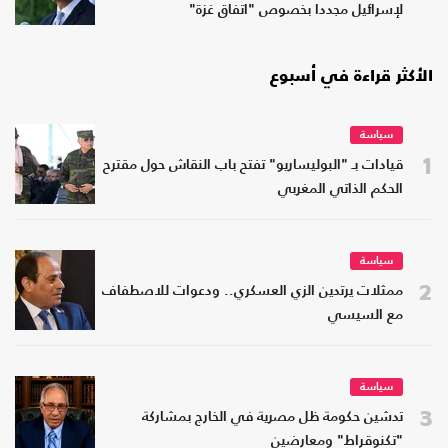
لإسرائيل مجددا بخصوص "اتفاق غزة"
الأكثر قراءة في أسبوع
سياسة
1
قيادات بـ "البوليساريو" تفتح باب النقاش حول مقترح
الحكم الذاتي المغربي
سياسة
2
ممثلات يرتدين الزي العسكري.. ودعوات للاصطفاف
مع السيسي
سياسة
3
تدشين حكومة ظل مصرية في الخارج بمشاركة
"تكنوقراط" ومعارضين