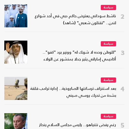
سياسة
2
ناشط سوداني يعترض حاكم دبي في أحد شوارع
لندن.. "تقتلون شعبي" (شاهد)
سياسة
3
"للوطن وحده لا شريك له" ووزير يرد "كفو"..
أكاديمي إماراتي يثير جدلا بمنشور عن الولاء
سياسة
4
بعد استنزاف ترسانتها الصاروخية.. إدارة ترامب قلقة
بشدة من تحرك روسي صيني
سياسة
5
رغم رفض نتنياهو.. رئيس مجلس السلام ينحاز