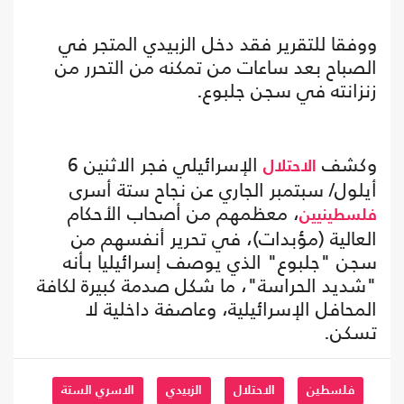
ووفقا للتقرير فقد دخل الزبيدي المتجر في
الصباح بعد ساعات من تمكنه من التحرر من
زنزانته في سجن جلبوع.
وكشف
الإسرائيلي فجر الاثنين 6
الاحتلال
أيلول/ سبتمبر الجاري عن نجاح ستة أسرى
، معظمهم من أصحاب الأحكام
فلسطينيين
العالية (مؤبدات)، في تحرير أنفسهم من
سجن "جلبوع" الذي يوصف إسرائيليا بـأنه
"شديد الحراسة"، ما شكل صدمة كبيرة لكافة
المحافل الإسرائيلية، وعاصفة داخلية لا
تسكن.
فلسطين
الاحتلال
الزبيدي
الاسري الستة