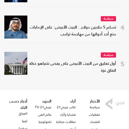
سياسة
4
تسلم 5 ملايين دولار.. البيت الأبيض: على الإمارات
منع أحد أدواتها من مهاجمة ترامب
سياسة
5
أول تعليق من البيت الأبيض على رفض نتنياهو خطة
اتفاق غزة
الأخبار
آراء
المزيد
أخبار حسب
سياسة
كتاب عربي21
عربي21 TV
البلد
العراق
تغطيات
قضايا وآراء
عالم الفن
ليبيا
اقتصاد
مقالات مختارة
تكنولوجيا
سوريا