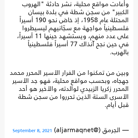
وأعادت مواقع محلية، نشر حادثة "الهروب
الكبير" من سجن شطة في بلدة بيسان
المحتلة عام 1958، إذ خاض نحو 190 أسيراً
فلسطينياً مواجهة مع سجّانيهم ليسيطروا
على عدد منهم، ويستشهد حينها 11 أسيراً،
في حين نجح آنذاك 77 أسيراً فلسطينياً
بالهرب.
وبين من تمكنوا من الفرار الأسير المحرر محمد
جهجاه، وبحسب مواقع محلية، فهو جد الأسير
المحرر زكريا الزبيدي لوالدته، والأخير هو أحد
الأسرى الستة الذين تحرروا من سجن شطة
قبل أيام.
— الجرمق (@aljarmaqnet)
September 8, 2021