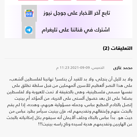
تابع آخر الأخبار على جوجل نيوز
اشترك في قناتنا على تليغرام
التعليقات (2)
الخميس، 09-09-2021
11:23 م
محمد غازى
ولا بد لليل أن ينجلى، ولا بد للقيد أن ينكسر! تهانينا لفلسطين ألشعب،
على هذا النصر ألعظيم للأسرى ألمهملين من قبل سلطة تطلق على
نفسها مسمى فلسطينية، وهى بالحقيقة لا تمت للعروبة ولا لفلسطين
بصله! على كل بعد حصول ألستى على الحرية، من ألمؤكد أم بينيت
إتصل بالخادم المطيع عباس، وحمله مسؤولية هربهم، وهدده، إذا لم يقم
بالبحث عنهم وإعتقالهم وتقديمهم له، فإن بينيت سيأمر بطرد عباس من
حيث هو. بدأ عباس بالبكاء وحلف ألأيمان أنه سيقوم بكل إمكانياته بالبحث
عن الهاربين وتقديمهم هدية لسيده وتاج راسه بينيت!!!