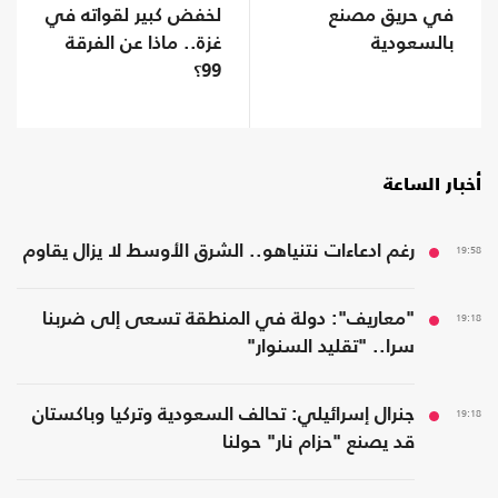
في حريق مصنع
لخفض كبير لقواته في
بالسعودية
غزة.. ماذا عن الفرقة
99؟
أخبار الساعة
19:58
رغم ادعاءات نتنياهو.. الشرق الأوسط لا يزال يقاوم
19:18
"معاريف": دولة في المنطقة تسعى إلى ضربنا
سرا.. "تقليد السنوار"
19:18
جنرال إسرائيلي: تحالف السعودية وتركيا وباكستان
قد يصنع "حزام نار" حولنا