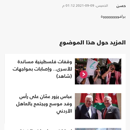
الخميس، 09-09-2021
01:12 م
حسن
برافووووووووة
المزيد حول هذا الموضوع
وقفات فلسطينية مساندة
للأسرى.. وإصابات بمواجهات
(شاهد)
عباس يزور عمّان على رأس
وفد موسع ويجتمع بالعاهل
الأردني