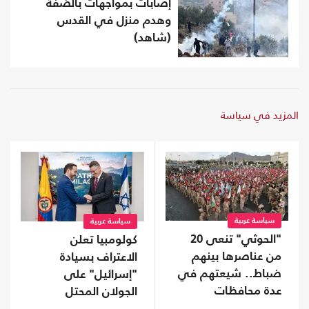
إصابات بمواجهات بالضفة
وهدم منزل في القدس
(شاهد)
المزيد في سياسة
سياسة عربية
سياسة عربية
"الحوثي" تنعى 20
كولومبيا تعلن
من عناصرها بينهم
الاعتراف بسيادة
ضباط.. شيعتهم في
"إسرائيل" على
عدة محافظات
الجولان المحتل