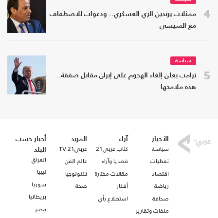
4
ممثلات يرتدين الزي العسكري.. ودعوات للاصطفاف
مع السيسي
سياسة
5
ترامب يعلن إلغاء الهجوم على إيران مقابل صفقة..
هذه ملامحها
الأخبار
آراء
المزيد
أخبار حسب
سياسة
كتاب عربي21
عربي21 TV
البلد
العراق
تغطيات
قضايا وآراء
عالم الفن
ليبيا
اقتصاد
مقالات مختارة
تكنولوجيا
سوريا
رياضة
أفكار
صحة
بريطانيا
صحافة
استطلاع رأي
مصر
ملفات وتقارير