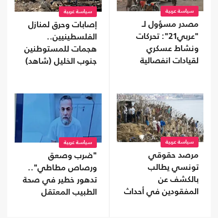
سياسة عربية
سياسة عربية
مصدر مسؤول لـ
إصابات وحرق لمنازل
"عربي21": تحركات
الفلسطينيين..
ونشاط عسكري
هجمات للمستوطنين
لقيادات انفصالية
جنوب الخليل (شاهد)
موالية للإمارات في
محافظة نفطية
سياسة عربية
سياسة عربية
مرصد حقوقي
"ضرب وصعق
تونسي يطالب
ورصاص مطاطي"..
بالكشف عن
تدهور خطير في صحة
المفقودين في أحداث
الطبيب المعتقل
"سبتة"
حسام أبو صفية