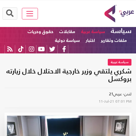
سياسة
سياسة عربية
مقابلات
حقوق وحريات
ملفات وتقارير
اختبار
سياسة دولية
سياسة عربية
شكري يلتقي وزير خارجية الاحتلال خلال زيارته
بروكسل
لندن- عربي21
11-Jul-21
07:01 PM