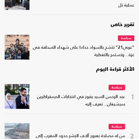
عملية تل
تقرير خاص
سياسة
"عربي21" تتشح بالسواد حدادا على شهداء الصحافة في
غزة.. وتستمر بالتغطية
الأكثر قراءة اليوم
سياسة
1
عبد الرحمن السيد يفوز في انتخابات الديمقراطيين
بميشيغان.. تعرف إليه
سياسة
2
من له مصلحة بعبور آلاف البشر حدود المغرب إلى