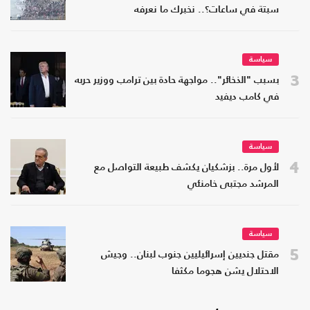
سبتة في ساعات؟.. نخبرك ما نعرفه
سياسة
3
بسبب "الذخائر".. مواجهة حادة بين ترامب ووزير حربه
في كامب ديفيد
سياسة
4
لأول مرة.. بزشكيان يكشف طبيعة التواصل مع
المرشد مجتبى خامنئي
سياسة
5
مقتل جنديين إسرائيليين جنوب لبنان.. وجيش
الاحتلال يشن هجوما مكثفا