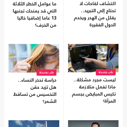
اكتشاف لقاحات لا
ما عوامل الخطر الثلاثة
تحتاج إلى التبريد..
التي قد يمنحك تجنبها
يقلل من الهدر ويخدم
13 عاما إضافيا خاليا
الدول الفقيرة
من الخرف؟
طب وصحة
طب وصحة
ليست مجرد مشكلة..
دراسة تحذر النساء..
ماذا تفعل متلازمة
هل تزيد حقن
تكيس المبايض بجسم
التخسيس من تساقط
المرأة؟
الشعر؟