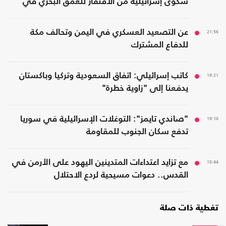
شكوى إسرائيلية من الافتقار للعمق البحري في
المنطقة
21:56
عن التصعيد العسكري في اليمن وتحالف مكة
للدفاع المشترك
19:21
كاتب إسرائيلي: اتفاق السعودية وتركيا وباكستان
يدفعنا إلى "زاوية خطرة"
19:10
"صاندي تايمز": التوغلات الإسرائيلية في سوريا
تدفع سكان الجنوب للمقاومة
18:44
مع تزايد اعتداءات المتدينين اليهود على الأرمن في
القدس.. دعوات مسيحية لردع الاحتلال
تغطية ذات صلة