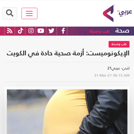
صحة
طب وصحة
طب وصحة
الإيكونوميست: أزمة صحية حادة في الكويت
لندن- عربي21
31-Mar-21
06:15 AM