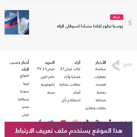
صحة
5
روسيا تطور لقاحا مضادا لسرطان الرئة
الأخبار
آراء
المزيد
أخبار حسب
سياسة
كتاب عربي21
عربي21 TV
البلد
العراق
تغطيات
قضايا وآراء
عالم الفن
ليبيا
اقتصاد
مقالات مختارة
تكنولوجيا
سوريا
رياضة
أفكار
صحة
بريطانيا
صحافة
استطلاع رأي
مصر
ملفات وتقارير
لبنان
تابعنا على
هذا الموقع يستخدم ملف تعريف الارتباط