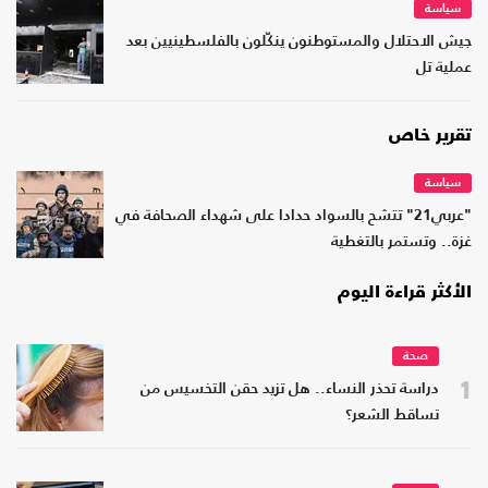
سياسة
جيش الاحتلال والمستوطنون ينكّلون بالفلسطينيين بعد
عملية تل
تقرير خاص
سياسة
"عربي21" تتشح بالسواد حدادا على شهداء الصحافة في
غزة.. وتستمر بالتغطية
الأكثر قراءة اليوم
صحة
1
دراسة تحذر النساء.. هل تزيد حقن التخسيس من
تساقط الشعر؟