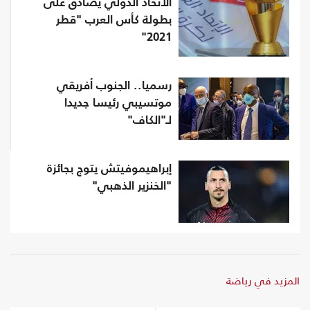
الاتحاد الدولي يصادق على
بطولة كأس العرب "قطر
2021"
رسميا.. الجنوب أفريقي
موتسيبي رئيسا جديدا
لـ"الكاف"
إبراهيموفيتش يتوج بجائزة
"الخنزير الذهبي"
المزيد في رياضة