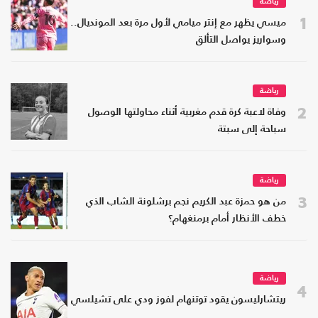
رياضة
1
ميسي يظهر مع إنتر ميامي لأول مرة بعد المونديال..
وسواريز يواصل التألق
رياضة
2
وفاة لاعبة كرة قدم مغربية أثناء محاولتها الوصول
سباحة إلى سبتة
رياضة
3
من هو حمزة عبد الكريم نجم برشلونة الشاب الذي
خطف الأنظار أمام برمنغهام؟
رياضة
4
ريتشارليسون يقود توتنهام لفوز ودي على تشيلسي