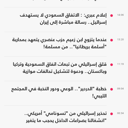
14:06
إعلام عبري: : الاتفاق السعودي لا يستهدف
إسرائيل.. رسالة مباشرة إلى إيران
13:20
عندما يتزوج ابن زعيم حزب عنصري يتعهد بمحاربة
"أسلمة بريطانيا".. من مسلمة!
11:19
قلق إسرائيلي من تبعات اتفاق السعودية وتركيا
وباكستان.. ودعوة لتشكيل تحالفات موازية
09:04
خطبة "الدردير".. الوعي ودور النخبة في المجتمع
الليبي!
08:34
تحذير إسرائيلي من "تسونامي" أمريكي..
"انشغالنا بصراعات الداخل يحجب ما يتغير
بواشنطن"