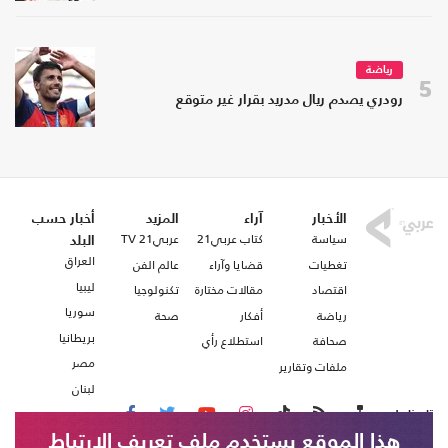
رياضة
5
رودري يصدم ريال مدريد بقرار غير متوقع
الأخبار
آراء
المزيد
أخبار حسب
سياسة
كتاب عربي21
عربي21 TV
البلد
العراق
تغطيات
قضايا وآراء
عالم الفن
ليبيا
اقتصاد
مقالات مختارة
تكنولوجيا
سوريا
رياضة
أفكار
صحة
بريطانيا
صحافة
استطلاع رأي
مصر
ملفات وتقارير
لبنان
تابعنا على
هذا الموقع يستخدم ملف تعريف الارتباط