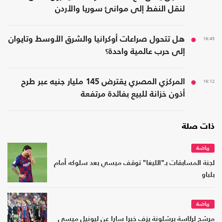
لنقل النفط إلى موانئ سوريا والأردن
16:45
هل تتحول صراعات أوكرانيا والشرق الأوسط وتايوان
إلى حرب عالمية واحدة؟
16:12
المركزي المصري يقترض 145 مليار جنيه عبر طرح
أذون خزانة للبيع بفائدة مرتفعة
ذات صلة
رياضة
لجنة المسابقات بـ"الليغا" توقف ميسي بعد سلوكه أمام
بلباو
رياضة
مرشح لرئاسة برشلونة يزف خبرا سارا عن ليونيل ميسي