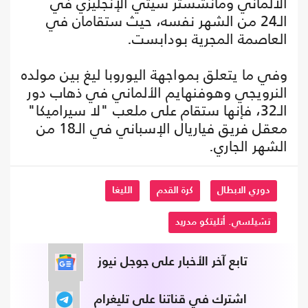
الألماني ومانشستر سيتي الإنجليزي في
الـ24 من الشهر نفسه، حيث ستقامان في
العاصمة المجرية بودابست.
وفي ما يتعلق بمواجهة اليوروبا ليغ بين مولده
النرويجي وهوفنهايم الألماني في ذهاب دور
الـ32، فإنها ستقام على ملعب "لا سيراميكا"
معقل فريق فياريال الإسباني في الـ18 من
الشهر الجاري.
دوري الابطال
كرة القدم
الليغا
تشيلسي. أتليتكو مدريد
تابع آخر الأخبار على جوجل نيوز
اشترك في قناتنا على تليغرام