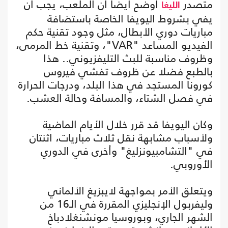
متصدر
أوضح أيضا أن الملعب، يجب أن
الليغا
يفي بشروط اليويفا الخاصة باستضافة
مباريات دوري الأبطال، مثل وجود تقنية حكم
الفيديو المساعد "VAR"، وتقنية خط المرمى،
وظروف مناسبة للبث التليفزيوني.. هذا
بالطبع فضلا عن ظروف تفشي فيروس
كورونا المستجد في هذا البلد، ودرجات الحرارة
في فصل الشتاء، والمسافة وحالة العشب.
وكان اليويفا قد قرر خلال الأيام الماضية
ولأسباب مشابهة نقل ثلاث مباريات، اثنتان
في "التشامبيونزليغ" وأخرى في الدوري
الأوروبي.
ويتعلق الأمر بمواجهة لايبزيغ الألماني
وليفربول الإنجليزي المقررة في الـ16 من
الشهر الجاري، وبوروسيا مونشنغلادباخ