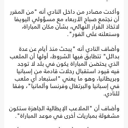
وأكدت مصادر من داخل النادي أنه "من المقرر
أن نجتمع صباح الأربعاء مع مسؤولي اليويفا
لاتخاذ القرار النهائي، بشأن مكان المباراة،
وسنعلنه على الفور".
وأضاف النادي أنه "يبحث منذ أيام عن عدة
بدائل" تتطابق فيها الشروط، أولها أن الملعب
الذي يحتضن المباراة يكون في بلد لا توجد
فيه قيود استقبال رحلات قادمة من إسبانيا
وبريطانيا، وهو ما يعني "استبعاد أي ملعب
في إسبانيا والبرتغال وفرنسا وألمانيا"، وفقا
للنادي.
وأضاف أن "الملاعب الإيطالية الجاهزة ستكون
مشغولة بمباريات أخرى في موعد المباراة".