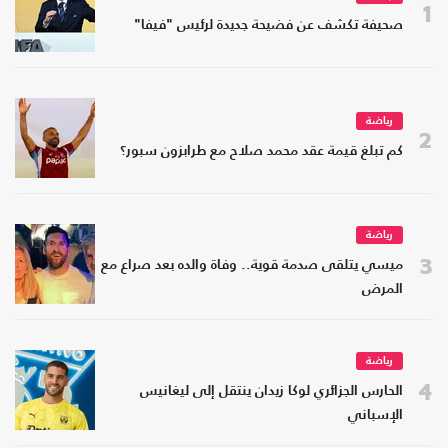
1
صحيفة تكشف عن فضيحة جديدة لرئيس "فيفا"
رياضة
2
كم تبلغ قيمة عقد محمد صلاح مع طرابزون سبور؟
رياضة
3
ميسي يتلقى صدمة قوية.. وفاة والده بعد صراع مع
المرض
رياضة
4
الحارس الجزائري لوكا زيدان ينتقل إلى ليغانيس
الإسباني