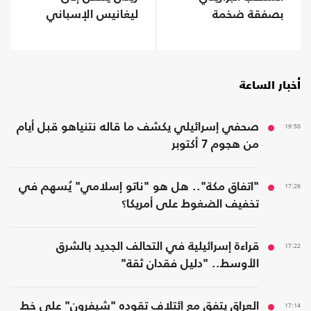
بصفقة ضخمة
ليغانيس الإسباني
أخبار الساعة
19:58
صحفي إسرائيلي يكشف ما قاله نتنياهو قبل أيام
من هجوم 7 أكتوبر
17:26
"اتفاق مكة".. هل هو "ناتو إسلامي" يُسهم في
تخفيف الضغوط على أمريكا؟
17:22
قراءة إسرائيلية في التحالف الجديد بالشرق
الأوسط.. "دليل فقدان ثقة"
17:14
العراق يتفق مع ائتلاف تقوده "شيفرون" على خط