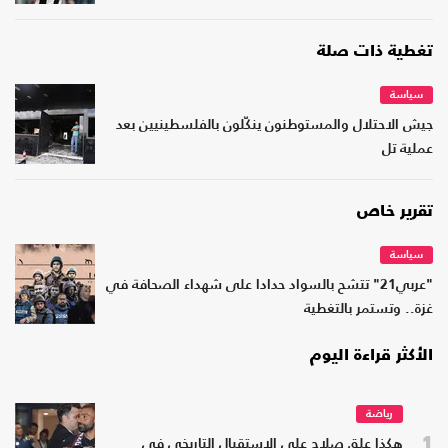
تغطية ذات صلة
سياسة
جيش الاحتلال والمستوطنون ينكّلون بالفلسطينيين بعد
عملية تل
تقرير خاص
سياسة
"عربي21" تتشح بالسواد حدادا على شهداء الصحافة في
غزة.. وتستمر بالتغطية
الأكثر قراءة اليوم
رياضة
1
هكذا علق صلاح على الاستقبال التاريخي في