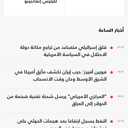
للرئيس إنفانتينو
أخبار الساعة
20:26
قلق إسرائيلي متصاعد من تراجع مكانة دولة
الاحتلال في السياسة الأمريكية
19:57
فورين أفيرز: حرب إيران تكشف مأزق أمريكا في
الشرق الأوسط وحان وقت الانسحاب
19:41
"المركزي الأمريكي" يرسل شحنة نقدية ضخمة من
الدولار إلى العراق
18:29
النفط يسجل ارتفاعا بعد هجمات الحوثي على