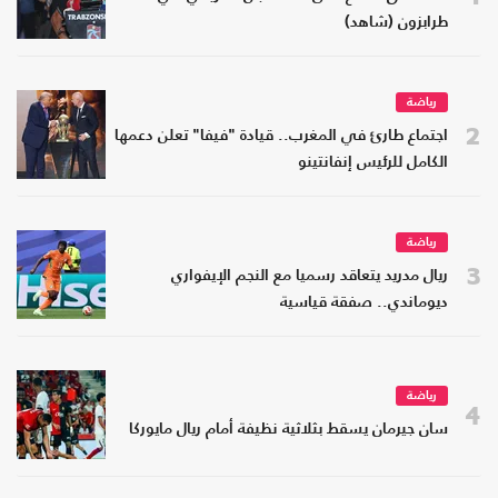
طرابزون (شاهد)
رياضة
2
اجتماع طارئ في المغرب.. قيادة "فيفا" تعلن دعمها
الكامل للرئيس إنفانتينو
رياضة
3
ريال مدريد يتعاقد رسميا مع النجم الإيفواري
ديوماندي.. صفقة قياسية
رياضة
4
سان جيرمان يسقط بثلاثية نظيفة أمام ريال مايوركا