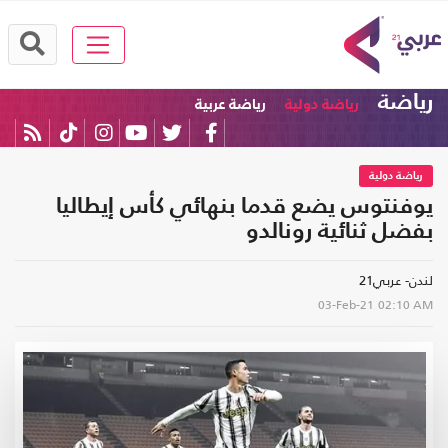
رياضة
رياضة دولية
رياضة عربية
رياضة دولية
يوفنتوس يضع قدما بنهائي كأس إيطاليا
بفضل ثنائية رونالدو
لندن- عربي21
03-Feb-21
02:10 AM