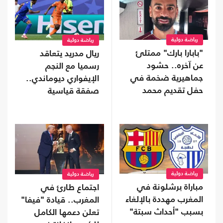
رياضة دولية
رياضة دولية
"بابارا بارك" ممتلئ
ريال مدريد يتعاقد
عن آخره.. حشود
رسميا مع النجم
جماهيرية ضخمة في
الإيفواري ديوماندي..
حفل تقديم محمد
صفقة قياسية
صلاح (شاهد)
رياضة دولية
رياضة دولية
مباراة برشلونة في
اجتماع طارئ في
المغرب مهددة بالإلغاء
المغرب.. قيادة "فيفا"
بسبب "أحداث سبتة"
تعلن دعمها الكامل