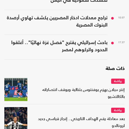
تحشدات سعودية في اليمن
18:07
تراجع معدلات ادخار المصريين يكشف تهاوي أرصدة
البنوك المصرية
17:37
باحث إسرائيلي يقترح "فصل غزة نهائيًا".. أغلقوا
الحدود واتركوهم لمصر
ذات صلة
رياضة
إنتر ميلان يهزم يوفنتوس بثنائية ويوقف انتصاراته
بالكالتشيو
رياضة
بعد معادلة رقم الهداف التاريخي.. إنجاز قياسي جديد
لرونالدو