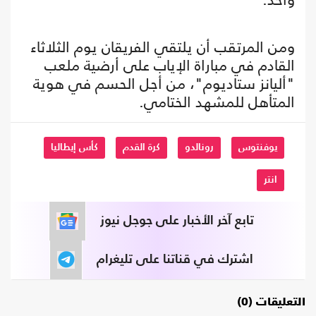
ومن المرتقب أن يلتقي الفريقان يوم الثلاثاء
القادم في مباراة الإياب على أرضية ملعب
"أليانز ستاديوم"، من أجل الحسم في هوية
المتأهل للمشهد الختامي.
يوفنتوس
رونالدو
كرة القدم
كأس إيطاليا
انتر
تابع آخر الأخبار على جوجل نيوز
اشترك في قناتنا على تليغرام
التعليقات (0)