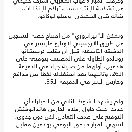
وعرفت المباراة غياب المغربي أشرف حكيمي
عن تشكيلة الإنتر؛ بسبب تراكم الإنذارات،
شأنه شأن البلجيكي روميلو لوكاكو.
وتمكن الـ"نيراتزوري" من افتتاح حصة التسجيل
عن طريق الأرجنتيني لاوتارو مارتينيز في
الدقيقة التاسعة، قبل أن يقلب كريستيانو
رونالدو الطاولة على المضيف بتوقيعه على
هدفين، أولهما من ضربة جزاء في الدقيقة
الـ26، وثانيهما بعد استغلاله لخطأ بين مدافع
وحارس الإنتر في الدقيقة الـ35.
ولم يشهد الشوط الثاني من المباراة أي
جديد، حيث حاول زملاء الحارس هاندانوفتش
التوقيع على هدف التعادل، لكن دون جدوى،
لتنتهي المباراة بفوز اليوفي بهدفين مقابل
واحد.