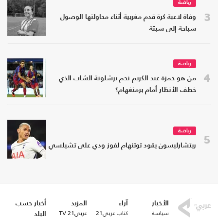
رياضة
3
وفاة لاعبة كرة قدم مغربية أثناء محاولتها الوصول
سباحة إلى سبتة
رياضة
4
من هو حمزة عبد الكريم نجم برشلونة الشاب الذي
خطف الأنظار أمام برمنغهام؟
رياضة
5
ريتشارليسون يقود توتنهام لفوز ودي على تشيلسي
الأخبار
آراء
المزيد
أخبار حسب
سياسة
كتاب عربي21
عربي21 TV
البلد