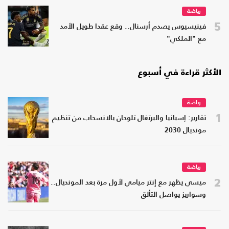
رياضة
5
فينيسيوس يصدم أرسنال.. وقع عقدا طويل الأمد
مع "الملكي"
الأكثر قراءة في أسبوع
رياضة
1
تقارير: إسبانيا والبرتغال تلوحان بالانسحاب من تنظيم
مونديال 2030
رياضة
2
ميسي يظهر مع إنتر ميامي لأول مرة بعد المونديال..
وسواريز يواصل التألق