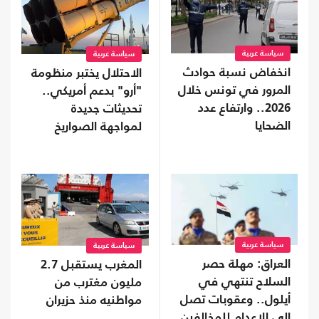
سياسة عربية
سياسة عربية
انخفاض نسبة حوادث
الاحتلال يختبر منظومة
المرور في تونس خلال
"أرو" بدعم أمريكي..
2026.. وارتفاع عدد
تحديثات جديدة
الضحايا
لمواجهة الصواريخ
الباليستية
سياسة عربية
سياسة عربية
العراق: مهلة حصر
المغرب يستقبل 2.7
السلاح تنتهي في
مليون مغترب من
أيلول.. وعقوبات تصل
مواطنيه منذ حزيران
إلى الإعدام للمخالفين