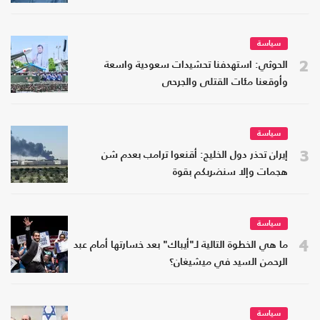
سياسة
2
الحوثي: استهدفنا تحشيدات سعودية واسعة
وأوقعنا مئات القتلى والجرحى
سياسة
3
إيران تحذر دول الخليج: أقنعوا ترامب بعدم شن
هجمات وإلا سنضربكم بقوة
سياسة
4
ما هي الخطوة التالية لـ"أيباك" بعد خسارتها أمام عبد
الرحمن السيد في ميشيغان؟
سياسة