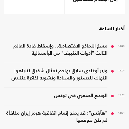
أخبار الساعة
13:36
مسخ النماذج الاقتصادية.. وإسقاط قادة العالم
الثالث "أدوات التكييف" من الرأسمالية
13:04
وزير أوغندي سابق يهاجم تمثال شقيق نتنياهو:
انتهاك للدستور والسيادة وتشويه لذاكرة عنتيبي
12:32
الوضع الصفري في تونس
12:31
"هآرتس": قد يمنح إتمام اتفاقية هرمز إيران مكافأة
لم تكن تتوقعها