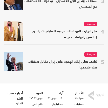
3
ممثلات يرتدين الزي العسكري.. ودعوات للاصطفاف
مع السيسي
سياسة
4
هل انهارت التهدئة السعودية الإماراتية؟ تراشق
إعلامي واتهامات جديدة
سياسة
5
ترامب يعلن إلغاء الهجوم على إيران مقابل صفقة..
هذه ملامحها
الأخبار
آراء
المزيد
أخبار حسب
سياسة
كتاب عربي21
عربي21 TV
البلد
العراق
تغطيات
قضايا وآراء
عالم الفن