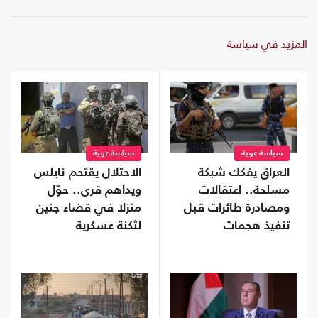
المزيد في سياسة
سياسة عربية
سياسة عربية
العراق يفكك شبكة
الاحتلال يقتحم نابلس
مسلحة.. اعتقالات
ويداهم قرى.. حوّل
ومصادرة طائرات قبل
منزلا في قضاء جنين
تنفيذ هجمات
لثكنة عسكرية