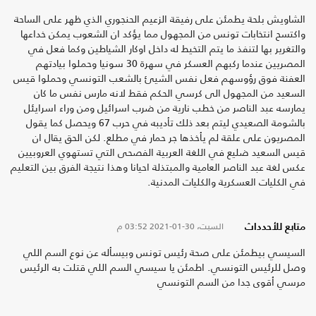
الشاويش بلحة يطمئن على رفيقة الزعيم الحنجوري الذي ظهر على الساحة
واكتسح انتخابات تونس من المجهول مما يؤكد ان الشعوب يمكن خداعها
والتغرير بها لتنفذ ما يتم التخيط له داخل اوكار الشياطين وكما فعل في
المصريين عندما ركبهم العسكر في سهرة 30 سونيا وحملوا بيادتهم
العفنة فوق رؤوسهم فعل نفس الشيئ بالشعب التونسي وحملوا قيس
السعيد من المجهول الى كرسي الحكم فقط لانه مارس نفس ما كان
يمارسه عبد الناصر من خطب نارية من ضرب اسرائيل ومن وراء اسرايئل
بالشومة الصعيدي ليتم بعد ذلك تأديبه في حرب 67 ويحصل كما يقول
المصريون على علقة لم يأخذها جر حمار في مطلع. لكن الحق يقال ان
قيس السعيد ضليع في اللغة العربية الفصحى التي تستهوي العروبيين
عكس لغة عبد الناصر العامية والمبتذلة احيانا وهذا نتيجة الفرق بين التعليم
في الكليات العسكرية والكليات المدنية.
السبت، 30-01-2021
03:52 م
متابع للأحدداث
السيسي بيطمئن على صحة رئيس تونس وبيسأله عن نوع السم اللي
وصل للرئيس التونسي. اطمئن يا سيسي السم اللي قتلت به الرئيس
مرسي أقوى جدا من السم التونسي