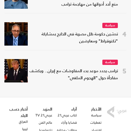
منع أحد أدواتها من مهاجمة ترامب
سياسة
4
تدشين حكومة ظل مصرية في الخارج بمشاركة
"تكنوقراط" ومعارضين
سياسة
5
ترامب يحدد موعد بدء المفاوضات مع إيران.. ويكشف
مفاجأة حول "الهجوم الملغي"
الأخبار
آراء
المزيد
أخبار حسب
سياسة
كتاب عربي21
عربي21 TV
البلد
العراق
تغطيات
قضايا وآراء
عالم الفن
ليبيا
اقتصاد
مقالات مختارة
تكنولوجيا