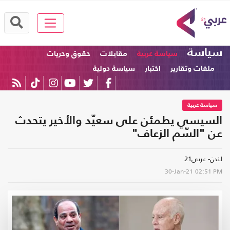
سياسة
سياسة عربية
مقابلات
حقوق وحريات
ملفات وتقارير
اختبار
سياسة دولية
سياسة عربية
السيسي يطمئن على سعيّد والأخير يتحدث
عن "السّم الزعاف"
لندن- عربي21
30-Jan-21
02:51 PM