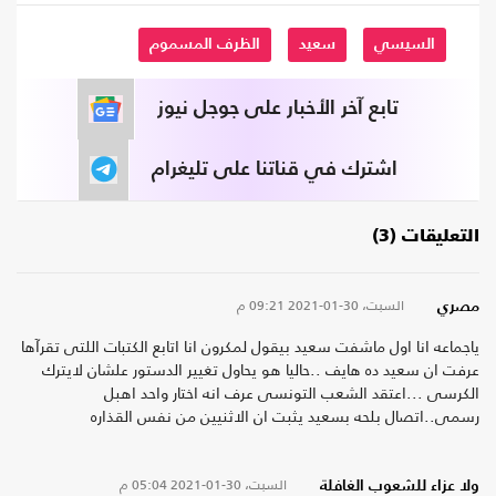
السيسي
سعيد
الظرف المسموم
تابع آخر الأخبار على جوجل نيوز
اشترك في قناتنا على تليغرام
التعليقات (3)
السبت، 30-01-2021
09:21 م
مصري
ياجماعه انا اول ماشفت سعيد بيقول لمكرون انا اتابع الكتبات اللتى تقرآها
عرفت ان سعيد ده هايف ..حاليا هو يحاول تغيير الدستور علشان لايترك
الكرسى ...اعتقد الشعب التونسى عرف انه اختار واحد اهبل
رسمى..اتصال بلحه بسعيد يثبت ان الاثنيين من نفس القذاره
السبت، 30-01-2021
05:04 م
ولا عزاء للشعوب الغافلة