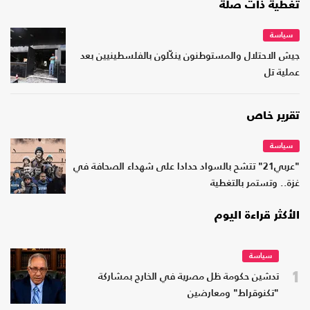
تغطية ذات صلة
سياسة
جيش الاحتلال والمستوطنون ينكّلون بالفلسطينيين بعد
عملية تل
تقرير خاص
سياسة
"عربي21" تتشح بالسواد حدادا على شهداء الصحافة في
غزة.. وتستمر بالتغطية
الأكثر قراءة اليوم
سياسة
1
تدشين حكومة ظل مصرية في الخارج بمشاركة
"تكنوقراط" ومعارضين