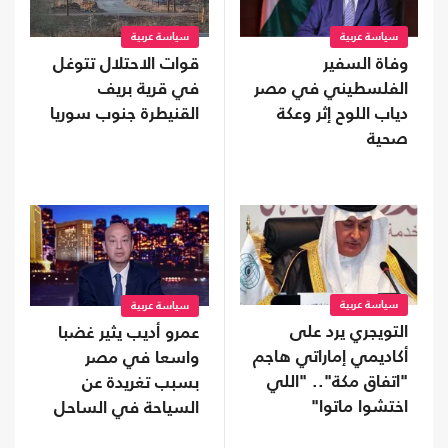
سياسة عربية
سياسة عربية
وفاة السفير
قوات الاحتلال تتوغل
الفلسطيني في مصر
في قرية بريف
دياب اللوح إثر وعكة
القنيطرة جنوب سوريا
صحية
سياسة عربية
سياسة عربية
التويجري يرد على
عمرو أديب يثير غضبا
أكاديمي إماراتي هاجم
واسعا في مصر
"اتفاق مكة".. "اللي
بسبب تغريدة عن
اختشوا ماتوا"
السياحة في الساحل