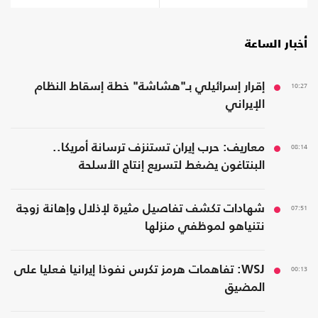
أخبار الساعة
10:27
إقرار إسرائيلي بـ"هشاشة" خطة إسقاط النظام
الإيراني
08:14
معاريف: حرب إيران تستنزف ترسانة أمريكا..
البنتاغون يضغط لتسريع إنتاج الأسلحة
07:51
شهادات تكشف تفاصيل مثيرة لإذلال وإهانة زوجة
نتنياهو لموظفي منزلها
00:13
WSJ: تفاهمات هرمز تكرس نفوذا إيرانيا فعليا على
المضيق