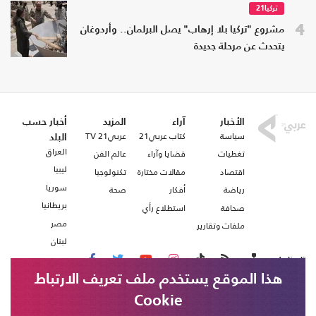
تركيا21
4
مشروع "تركيا بلا إرهاب" يصل البرلمان.. وأردوغان
يتحدث عن مرحلة جديدة
الأخبار
آراء
المزيد
أخبار حسب
سياسة
كتاب عربي21
عربي21 TV
البلد
العراق
تغطيات
قضايا وآراء
عالم الفن
ليبيا
اقتصاد
مقالات مختارة
تكنولوجيا
سوريا
رياضة
أفكار
صحة
بريطانيا
صحافة
استطلاع رأي
مصر
ملفات وتقارير
لبنان
تابعنا على
هذا الموقع يستخدم ملف تعريف الارتباط
Cookie
من نحن