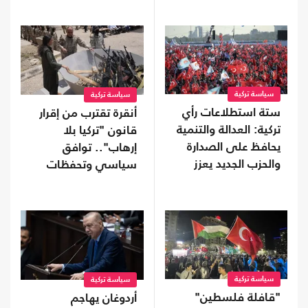
سياسة تركية
سياسة تركية
ستة استطلاعات رأي
أنقرة تقترب من إقرار
تركية: العدالة والتنمية
قانون "تركيا بلا
يحافظ على الصدارة
إرهاب".. توافق
والحزب الجديد يعزز
سياسي وتحفظات
موقعه
على بعض البنود
سياسة تركية
سياسة تركية
"قافلة فلسطين"
أردوغان يهاجم