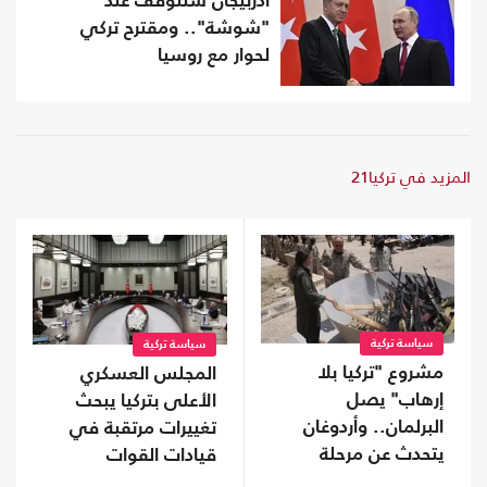
أذربيجان ستتوقف عند
"شوشة".. ومقترح تركي
لحوار مع روسيا
المزيد في تركيا21
سياسة تركية
سياسة تركية
مشروع "تركيا بلا
المجلس العسكري
إرهاب" يصل
الأعلى بتركيا يبحث
البرلمان.. وأردوغان
تغييرات مرتقبة في
يتحدث عن مرحلة
قيادات القوات
جديدة
المسلحة