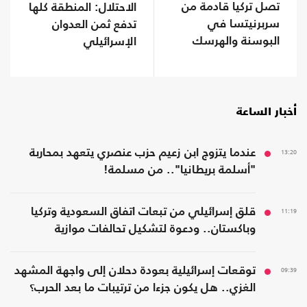
تصل تركيا قادمة من
الاحتلال: المنطقة كلها
سربرنيتسا في
تدفع ثمن العدوان
البوسنة والهرسك
الإسرائيلي
(صور)
أخبار الساعة
13:20
عندما يتزوج ابن زعيم حزب عنصري يتعهد بمحاربة
"أسلمة بريطانيا".. من مسلمة!
11:19
قلق إسرائيلي من تبعات اتفاق السعودية وتركيا
وباكستان.. ودعوة لتشكيل تحالفات موازية
09:39
توقعات إسرائيلية بعودة دحلان إلى واجهة المشهد
الغزي.. هل يكون جزءا من ترتيبات ما بعد الحرب؟