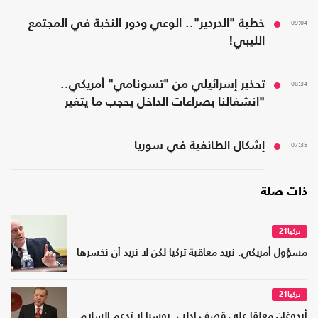
09:04
خطبة "الدردير".. الوعي ودور النخبة في المجتمع
الليبي!
08:34
تحذير إسرائيلي من "تسونامي" أمريكي..
"انشغالنا بصراعات الداخل يحجب ما يتغير
بواشنطن"
07:35
إشكال الطائفية في سوريا
ذات صلة
تركيا21
مسؤول أمريكي: نريد معاقبة تركيا لكن لا نريد أن نخسرها
تركيا21
أردوغان معلقا على قصف إدلب: روسيا لا تدعم السلام