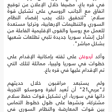
في قره باغ، مضيفا خلال الإعلان عن توقيع
اتفاق مع الجانب الروسي على تشكيل قوة
سلام: "لتحقيق ذلك يجب إقصاء النظام
السوري والتنظيمات الإرهابية، وتركيا مستعدة
للعمل مع روسيا والقوى الإقليمية الفاعلة من
أجل إنشاء سوريا جديدة تلبي تطلعات شعبها
بشكل مباشر".
وأكد
على ثقته بإمكانية الإقدام على
أردوغان
خطوات في سوريا وليبيا، مماثلة لتلك التي
تم الإقدام عليها في قره باغ.
ولم يستبعد مراقبون خلال حديثهم
لـ"عربي21" أن تُعيد أنقرة وموسكو التجربة
ذاتها في سوريا، أي تشكيل قوات حفظ سلام
مشتركة، ونشرها على طول خطوط التماس
بين قوات المعارضة والنظام السوري في