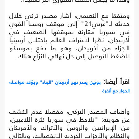
ومتفقا مع النعيمي، أشار مصدر تركي خلال
حديثه لـ"عربي21" إلى موقف روسيا القوي
في سوريا مقارنة بموقفها الضعيف في
أذربيجان، نظرا لاعتراف العالم باحتلال أرمينيا
لأجزاء من أذربيحان، وهو ما دفع بموسكو
للضغط للتوصل إلى حل نهائي للنزاع هناك.
اقرأ أيضا:
بوتين يقدر نهج أردوغان "البناء" ويؤكد مواصلة
الحوار مع أنقرة
وأضاف المصدر التركي، مفضلا عدم الكشف
عن هويته: "نلاحظ في سوريا كثرة اللاعبين،
من الإيرانيين والروس والأتراك والأمريكان
والنظام والأحزاب الكردية الانفصالية، وبالتالي