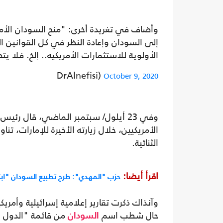
وأضاف في تغريدة أخرى: "منح السودان الأمر
إلى السودان وإعادة النظر في كل القوانين ا
الأولوية للاستثمارات الأمريكيه.. إلخ. فلا ي
DrAlnefisi)
October 9, 2020
وفي 23 أيلول/ سبتمبر الماضي، قال رئي
الأمريكيين، خلال زيارته الأخيرة للإمارات، ت
الثنائية.
اقرأ أيضا:
حزب "المهدي": طرح تطبيع السودان "ابت
وآنذاك ذكرت تقارير إعلامية إسرائيلية وأمري
حال شطب اسم
من قائمة "الدول ا
السودان