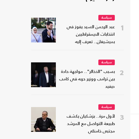
سياسة
1
عبد الرحمن السيد يفوز في
انتخابات الديمقراطيين
بميشيغان.. تعرف إليه
سياسة
2
بسبب "الذخائر".. مواجهة حادة
بين ترامب ووزير حربه في كامب
ديفيد
سياسة
3
لأول مرة.. بزشكيان يكشف
طبيعة التواصل مع المرشد
مجتبى خامنئي