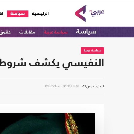
(current)
الرئيسية
سياسة
اق
سياسة
سياسة عربية
مقابلات
حقوق 
سياسة عربية
النفيسي يكشف شروط أمر
لندن- عربي21
09-Oct-20
01:02 PM