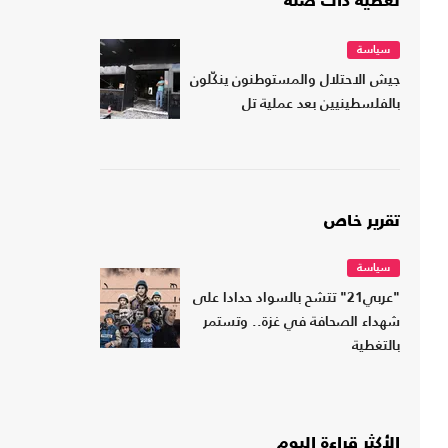
تغطية ذات صلة
سياسة
جيش الاحتلال والمستوطنون ينكّلون
بالفلسطينيين بعد عملية تل
تقرير خاص
سياسة
"عربي21" تتشح بالسواد حدادا على
شهداء الصحافة في غزة.. وتستمر
بالتغطية
الأكثر قراءة اليوم