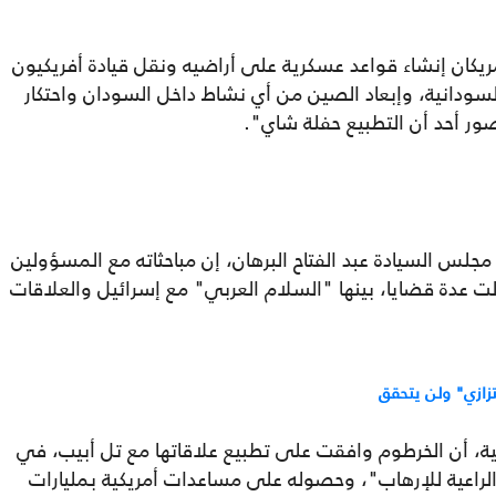
يكان إنشاء قواعد عسكرية على أراضيه ونقل قيادة أفريكيون
لسودانية، وإبعاد الصين من أي نشاط داخل السودان واحتكار
تصور أحد أن التطبيع حفلة شاي".
س مجلس السيادة عبد الفتاح البرهان، إن مباحثاته مع المسؤولين
ناولت عدة قضايا، بينها "السلام العربي" مع إسرائيل والعلاقات
زازي" ولن يتحقق
كية، أن الخرطوم وافقت على تطبيع علاقاتها مع تل أبيب، في
لراعية للإرهاب"، وحصوله على مساعدات أمريكية بمليارات