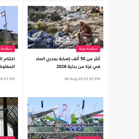
سياسة عربية
سياسة عر
أكثر من 58 ألف إصابة بجدري الماء
اختتام ا
في غزة من بداية 2026
المفاوضا
روما دو
4:01 PM
06-Aug-26
05:05 PM