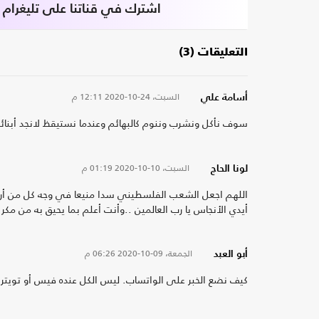
اشترك في قناتنا على تليغرام
التعليقات (3)
السبت، 24-10-2020
12:11 م
أسامة علي
سوف نأكل ونشرب وننوم كالبهائم وعندما نستيقظ لانجد أبنائنا
السبت، 10-10-2020
01:19 م
لونا الحاج
اللهم اجعل الشعب الفلسطيني سدا منيعا في وجه كل من أراد
أيدي الأنجاس يا رب العالمين ..وأنت أعلم بما يحيق به من مكر 
الجمعة، 09-10-2020
06:26 م
أبو العبد
كيف نضع الخبر على الواتساب. ليس الكل عنده فيس أو تويتر جز