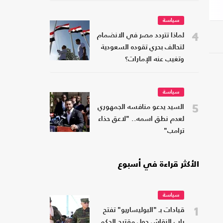
سياسة
4
لماذا تتردد مصر في الانضمام
لتحالف بحري تقوده السعودية
وتغيب عنه الإمارات؟
سياسة
5
السيد يدعو منافسه الجمهوري
لعدم نطق اسمه.. "لاعق حذاء
ترامب"
الأكثر قراءة في أسبوع
سياسة
1
قيادات بـ "البوليساريو" تفتح
باب النقاش حول مقترح الحكم