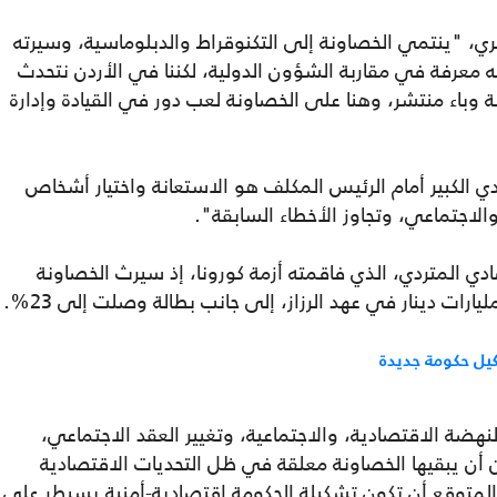
، "ينتمي الخصاونة إلى التكنوقراط والدبلوماسية، وسيرته
 معرفة في مقاربة الشؤون الدولية، لكننا في الأردن نتحدث
باء منتشر، وهنا على الخصاونة لعب دور في القيادة وإدارة
يث لـ"عربي21"، "أن التحدي الكبير أمام الرئيس المكلف هو الاستعانة واختيار أشخاص
لاجتماعي، وتجاوز الأخطاء السابقة".
ادي المتردي، الذي فاقمته أزمة كورونا، إذ سيرث الخصاونة
كيل حكومة جديدة
لنهضة الاقتصادية، والاجتماعية، وتغيير العقد الاجتماعي،
ن أن يبقيها الخصاونة معلقة في ظل التحديات الاقتصادية
ن المتوقع أن تكون تشكيلة الحكومة اقتصادية-أمنية يسيطر على