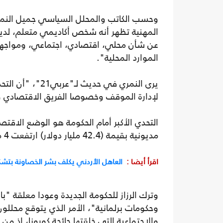
وحسب الكاتب والمحلل السياسي جميل النمري
المهنية تظهر أنه شخص أكاديمي متعلم، لديه
عن شأن محلي، اقتصادي، اجتماعي، ومواجهة و
الموارد المحلية".
يرى النمري في حد
لإدارة الموقف وخصوصا الفريق الاقتصادي وا
التحدي الأكبر أمام الحكومة هو الوضع الاقتص
مديونية بقيمة (42.4 مليار دولار) ارتفعت 4 مليارات دينار في عهد الرزاز، إلى جانب بطالة وصلت إلى 23%.
اقرأ أيضا :
العاهل الأردني يكلف بشر الخصاونة بتش
وترك الرزاز للحكومة الجديدة وعودا معلقة "با
وحكومات برلمانية"، الأمر الذي يتوقع محللو
والاجتماعية التي خلقتها جائحة كورونا، إذ م