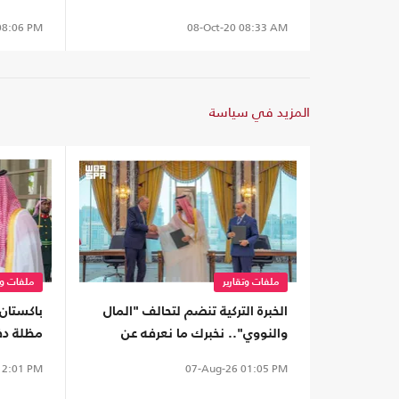
8:06 PM
08-Oct-20
08:33 AM
المزيد في سياسة
ملفات وتقارير
ملفات وت
الخبرة التركية تنضم لتحالف "المال
باكستان 
والنووي".. نخبرك ما نعرفه عن
مظلة دف
اتفاق الدفاع المشترك
الاتفاق 
2:01 PM
07-Aug-26
01:05 PM