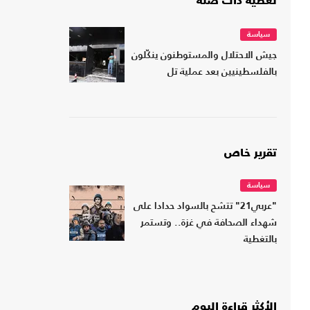
تغطية ذات صلة
سياسة
جيش الاحتلال والمستوطنون ينكّلون
بالفلسطينيين بعد عملية تل
تقرير خاص
سياسة
"عربي21" تتشح بالسواد حدادا على
شهداء الصحافة في غزة.. وتستمر
بالتغطية
الأكثر قراءة اليوم