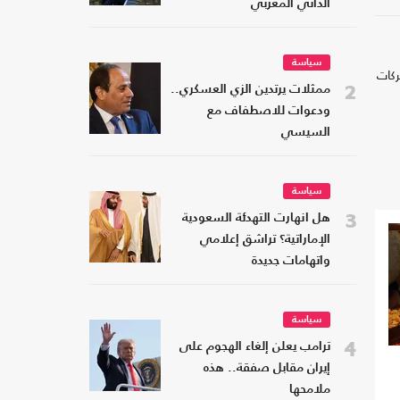
الذاتي المغربي
سياسة
ركات
2
ممثلات يرتدين الزي العسكري..
ودعوات للاصطفاف مع
السيسي
سياسة
3
هل انهارت التهدئة السعودية
الإماراتية؟ تراشق إعلامي
واتهامات جديدة
سياسة
4
ترامب يعلن إلغاء الهجوم على
إيران مقابل صفقة.. هذه
ملامحها