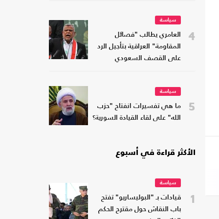
سياسة
4
العامري يطالب "فصائل
المقاومة" العراقية بتأجيل الرد
على القصف السعودي
سياسة
5
ما هي تفسيرات انفتاح "حزب
الله" على لقاء القيادة السورية؟
الأكثر قراءة في أسبوع
سياسة
1
قيادات بـ "البوليساريو" تفتح
باب النقاش حول مقترح الحكم