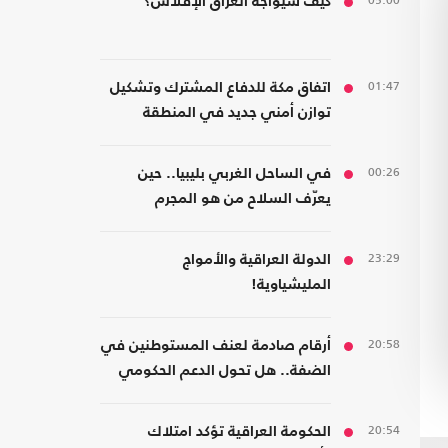
05:00
كيف سيواجه العراق الإفلاس؟
01:47
اتفاق مكة للدفاع المشترك وتشكيل
توازن أمني جديد في المنطقة
00:26
في الساحل الغربي بليبيا.. حين
يعرّف السلاح من هو المجرم
23:29
الدولة العراقية والأمواج
المليشياوية!
20:58
أرقام صادمة لعنف المستوطنين في
الضفة.. هل تحول الدعم الحكومي
إلى غطاء رسمي؟
20:54
الحكومة العراقية تؤكد امتلاك