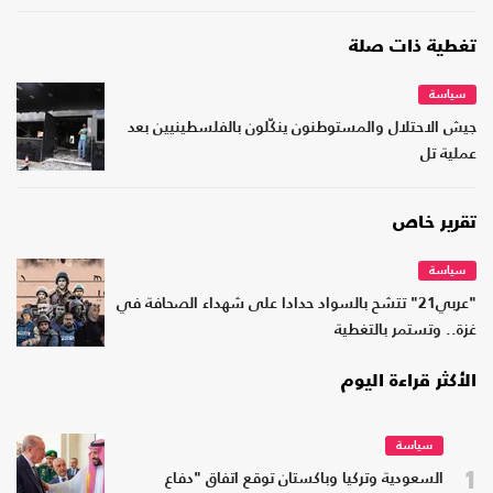
تغطية ذات صلة
سياسة
جيش الاحتلال والمستوطنون ينكّلون بالفلسطينيين بعد
عملية تل
تقرير خاص
سياسة
"عربي21" تتشح بالسواد حدادا على شهداء الصحافة في
غزة.. وتستمر بالتغطية
الأكثر قراءة اليوم
سياسة
1
السعودية وتركيا وباكستان توقع اتفاق "دفاع