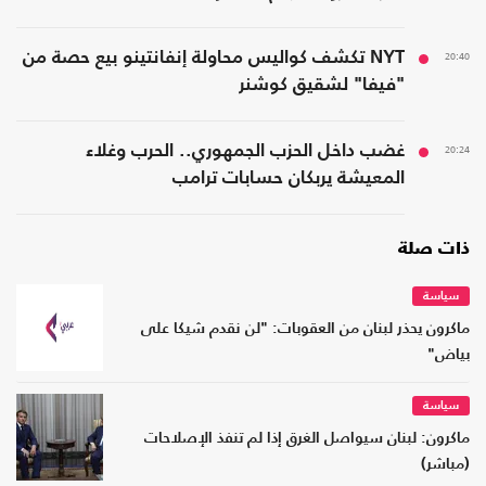
20:40
NYT تكشف كواليس محاولة إنفانتينو بيع حصة من
"فيفا" لشقيق كوشنر
20:24
غضب داخل الحزب الجمهوري.. الحرب وغلاء
المعيشة يربكان حسابات ترامب
ذات صلة
سياسة
ماكرون يحذر لبنان من العقوبات: "لن نقدم شيكا على
بياض"
سياسة
ماكرون: لبنان سيواصل الغرق إذا لم تنفذ الإصلاحات
(مباشر)