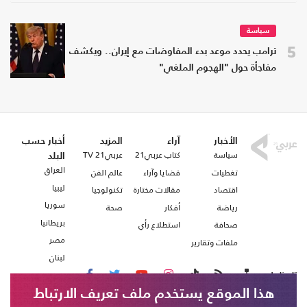
سياسة
5
ترامب يحدد موعد بدء المفاوضات مع إيران.. ويكشف
مفاجأة حول "الهجوم الملغي"
الأخبار
آراء
المزيد
أخبار حسب
سياسة
كتاب عربي21
عربي21 TV
البلد
العراق
تغطيات
قضايا وآراء
عالم الفن
ليبيا
اقتصاد
مقالات مختارة
تكنولوجيا
سوريا
رياضة
أفكار
صحة
بريطانيا
صحافة
استطلاع رأي
مصر
ملفات وتقارير
لبنان
تابعنا على
هذا الموقع يستخدم ملف تعريف الارتباط