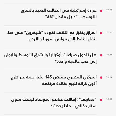
17:22
قراءة إسرائيلية في التحالف الجديد بالشرق
الأوسط.. "دليل فقدان ثقة"
17:14
العراق يتفق مع ائتلاف تقوده "شيفرون" على خط
لنقل النفط إلى موانئ سوريا والأردن
16:45
هل تتحول صراعات أوكرانيا والشرق الأوسط وتايوان
إلى حرب عالمية واحدة؟
16:12
المركزي المصري يقترض 145 مليار جنيه عبر طرح
أذون خزانة للبيع بفائدة مرتفعة
16:01
"معاريف": إقالات عناصر الموساد ليست سوى
ستار دخاني.. ماذا يحدث؟