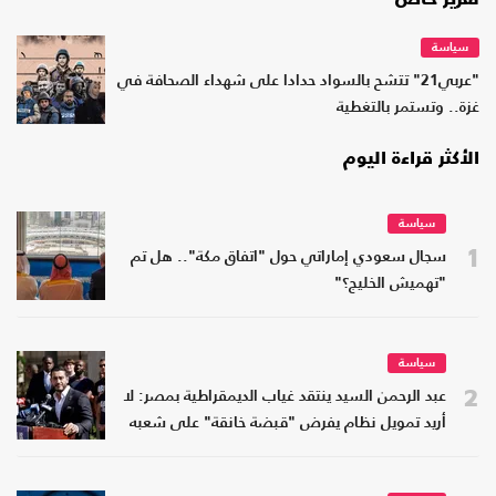
تقرير خاص
سياسة
"عربي21" تتشح بالسواد حدادا على شهداء الصحافة في
غزة.. وتستمر بالتغطية
الأكثر قراءة اليوم
سياسة
1
سجال سعودي إماراتي حول "اتفاق مكة".. هل تم
"تهميش الخليج؟"
سياسة
2
عبد الرحمن السيد ينتقد غياب الديمقراطية بمصر: لا
أريد تمويل نظام يفرض "قبضة خانقة" على شعبه