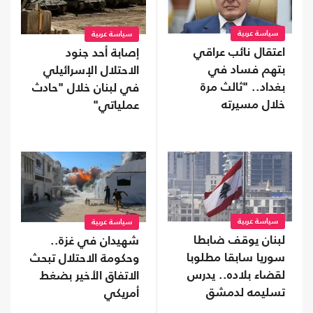
سياسة عربية
سياسة عربية
اعتقال نائب عراقي
إصابة أحد جنود
بتهم فساد في
الاحتلال الإسرائيلي
بغداد.. "ثالث مرة
في لبنان خلال "حادث
خلال مسيرته
عملياتي"
السياسية"
سياسة عربية
سياسة عربية
لبنان يوقف ضابطا
شهيدان في غزة..
سوريا سابقا مطلوبا
وحكومة الاحتلال تبحث
لقضاء بلاده.. يدرس
الاتفاق الأخير بضغط
تسليمه لدمشق
أمريكي