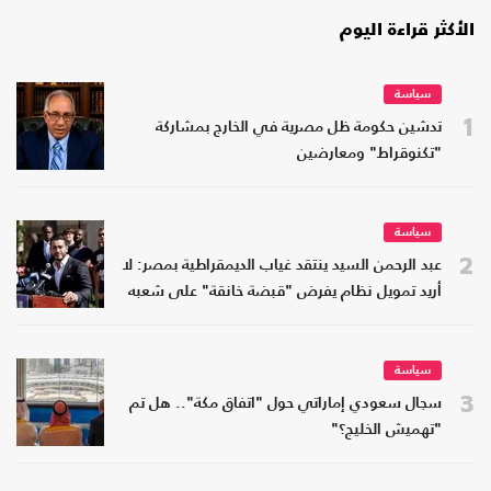
الأكثر قراءة اليوم
سياسة
1
تدشين حكومة ظل مصرية في الخارج بمشاركة
"تكنوقراط" ومعارضين
سياسة
2
عبد الرحمن السيد ينتقد غياب الديمقراطية بمصر: لا
أريد تمويل نظام يفرض "قبضة خانقة" على شعبه
سياسة
3
سجال سعودي إماراتي حول "اتفاق مكة".. هل تم
"تهميش الخليج؟"