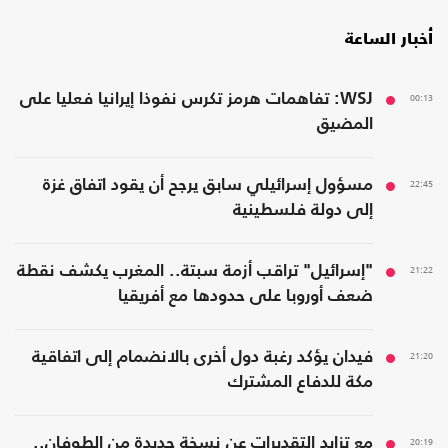
أخبار الساعة
00:13
WSJ: تفاهمات هرمز تكرس نفوذا إيرانيا فعليا على
المضيق
22:45
مسؤول إسرائيلي سابق يرجح أن يقود اتفاق غزة
إلى دولة فلسطينية
21:22
"إسرائيل" تراقب أزمة سبتة.. المغرب يكشف نقطة
ضعف أوروبا على حدودها مع أفريقيا
21:20
فيدان يؤكد رغبة دول أخرى بالانضمام إلى اتفاقية
مكة للدفاع المشترك
20:19
مع تزايد التقديرات عن نسخة جديدة من الطوفان..