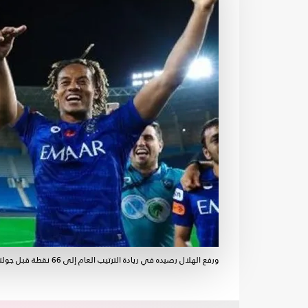
ورفع الهلال رصيده في ريادة الترتيب العام إلى 66 نقطة قبل جولتين فقط من نهاية الموسم- الموقع الرسمي للهلال