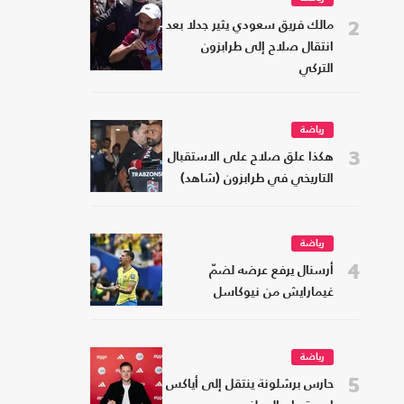
2
مالك فريق سعودي يثير جدلا بعد
انتقال صلاح إلى طرابزون
التركي
رياضة
3
هكذا علق صلاح على الاستقبال
التاريخي في طرابزون (شاهد)
رياضة
4
أرسنال يرفع عرضه لضمّ
غيمارايش من نيوكاسل
رياضة
5
حارس برشلونة ينتقل إلى أياكس