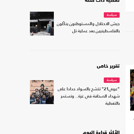
تغطية ذات صلة
سياسة
جيش الاحتلال والمستوطنون ينكّلون
بالفلسطينيين بعد عملية تل
تقرير خاص
سياسة
"عربي21" تتشح بالسواد حدادا على
شهداء الصحافة في غزة.. وتستمر
بالتغطية
الأكثر قراءة اليوم