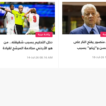
ية
رياضة عربية
نصور يفتح النار على
دخل التحكيم بسبب شقيقته.. من
سن و"زيكو" بسبب
هو الأردني مخادمة المرشح لقيادة
 (شاهد)
نهائي المونديال؟
18-Jul-26
1
14-Jul-26
08:16 AM