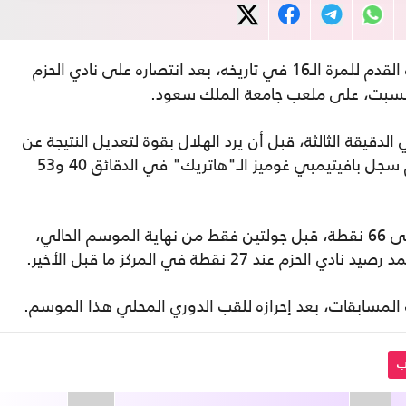
لكرة القدم للمرة الـ16 في تاريخه، بعد انتصاره على نادي الحزم
دقيقة الثالثة، قبل أن يرد الهلال بقوة لتعديل النتيجة عن
طريق سالم الدوسري في الدقيقة الثامنة، ثم سجل بافيتيمبي غوميز الـ"هاتريك" في الدقائق 40 و53
ورفع الهلال رصيده في ريادة الترتيب العام إلى 66 نقطة، قبل جولتين فقط من نهاية الموسم الحالي،
 27 نقطة في المركز ما قبل الأخير.
ب