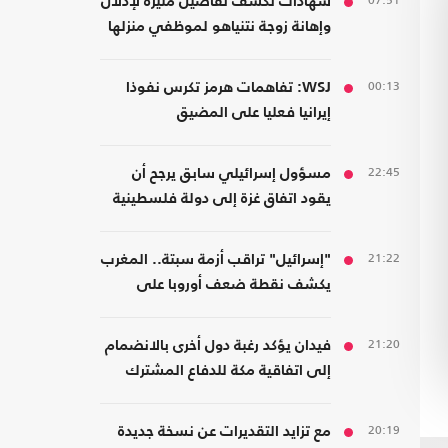
07:51
شهادات تكشف تفاصيل مثيرة لإذلال
وإهانة زوجة نتنياهو لموظفي منزلها
00:13
WSJ: تفاهمات هرمز تكرس نفوذا
إيرانيا فعليا على المضيق
22:45
مسؤول إسرائيلي سابق يرجح أن
يقود اتفاق غزة إلى دولة فلسطينية
21:22
"إسرائيل" تراقب أزمة سبتة.. المغرب
يكشف نقطة ضعف أوروبا على
حدودها مع أفريقيا
21:20
فيدان يؤكد رغبة دول أخرى بالانضمام
إلى اتفاقية مكة للدفاع المشترك
20:19
مع تزايد التقديرات عن نسخة جديدة