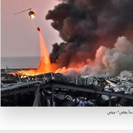
 بدأ يغلي"- جيتي