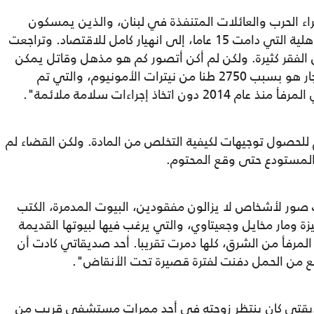
 الحرب والعائلات المتنفذة في لبنان، والذين يمسكون
بزمام السلطة منذ عام 1990، نهاية الحرب الأهلية التي دامت 15 عاما، إلى انهيار كامل للاقتصاد. وتراجعت
علق أن "قصص الفقر كثيرة. ولكن لم أكن أتصور كم هو مذهل وقاتل يمكن
لعجز الدولة اللبنانية أن يكون. وتبين أن الانفجار هو بسبب 2750 طنا من نيترات الأمونيوم، والتي تم
اذ إجراءات سلامة ملائمة".
لحصول توجيهات لكيفية التخلص من المادة. ولكن القضاء لم
 المستودع حتى وقع المحتوم.
 صور لأشخاص لا يزالون مفقودين، البيوت المدمرة، الكتب
 ومار مخايل وجعيتاوي، والتي يرغب فيها لبيوتها القديمة
لمرفأ من الشرق، كلها دمرت تقريبا. أحد صديقاتي كادت أن
ع من الحمل دفنت لفترة قصيرة تحت الأنقاض".
يقتي كان ينتظر زوجته في أحد ممرات مستشفى قريب من