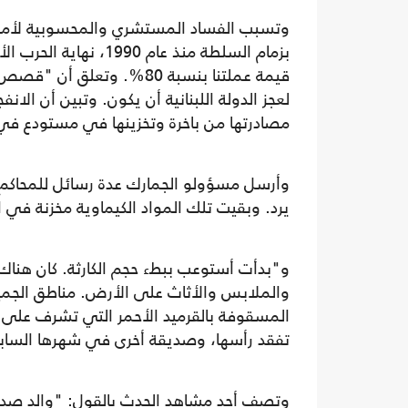
وتسبب الفساد المستشري والمحسوبية لأمراء
قيمة عملتنا بنسبة 80%. وت
مصادرتها من باخرة وتخزينها في مستودع في المرفأ منذ عام 2014 دون اتخ
وأرسل مسؤولو الجمارك عدة رسائل للمحاكم ل
يرد. وبقيت تلك المواد الكيماوية مخزنة في
و"بدأت أستوعب ببطء حجم الكارثة. كان هناك
والملابس والأثاث على الأرض. مناطق الجميزة
المسقوفة بالقرميد الأحمر التي تشرف على ا
تفقد رأسها، وصديقة أخرى في شهرها الساب
وتصف أحد مشاهد الحدث بالقول: "والد صد