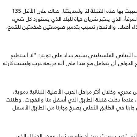
ولم نبدأ حتى الآن في تقييم الأضرار الذي تسببت بها هذه القنبلة لنا ولمدينتنا. هناك على الأقل 135
ناك خسارة المرفأ، الذي يعتبر شريان حياة للبلد الذي يستورد كل شيء
اء أصلا. والانفجار تسبب بتدمير صومعتين ضخمتين للقمح،
للبناني الفلسطيني سليم حداد على تويتر: "لا أستطيع
 الدولي أن يتعامل مع هذا على أنه جريمة حرب وليست كارثة
 العاشرة من عمري، وخلال أكثر مراحل الحرب الأهلية اللبنانية دموية،
ابع، عندما دخلت قنبلة الطابق الذي أسفل منا وانفجرت. وظننت
رنا في الطابق الأعلى يصرخ وجارنا من الطابق الأسفل
أنها "حرب عون"، بعد أن قام ميشيل عون، الجنرال الذي