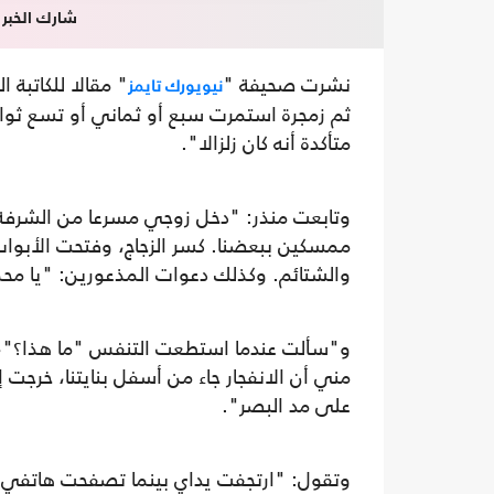
شارك الخبر
نشرت صحيفة "
" مقالا للكاتبة ا
نيويورك تايمز
ثم زمجرة استمرت سبع أو ثماني أو تسع ثوان
متأكدة أنه كان زلزالا".
وتابعت منذر: "دخل زوجي مسرعا من الشرفة إ
ممسكين ببعضنا. كسر الزجاج، وفتحت الأبوا
والشتائم. وكذلك دعوات المذعورين: "يا محم
و"سألت عندما استطعت التنفس "ما هذا؟"، فأج
مني أن الانفجار جاء من أسفل بنايتنا، خرجت 
على مد البصر".
وتقول: "ارتجفت يداي بينما تصفحت هاتفي،