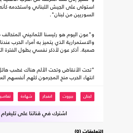
استولى على الجيش اللبناني واستخدمه كأنه م
السوريين من لبنان".
و"عون اليوم هو رئيسنا الثمانيني المتحالف 
والاستمرارية الذي يتميز به أمراء الحرب عندن
صعبة. أذكر عون لأذكر نفسي بطول الفترة ا
"تحت الأنقاض وتحت الألم هناك غضب هائل بد
انتهاء الحرب منح المجرمون كلهم أنفسهم العف
لبنان
بيروت
انفجار
شهادة
تفاصي
اشترك في قناتنا على تليغرام
التعليقات (0)