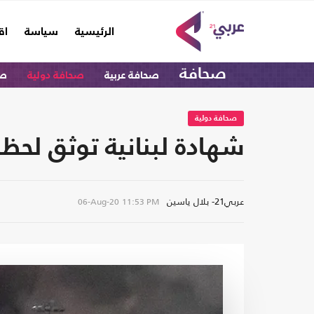
(current)
الرئيسية
سياسة
اق
صحافة
صحافة عربية
صحافة دولية
صح
صحافة دولية
شهادة لبنانية توثق لحظ
عربي21- بلال ياسين
06-Aug-20
11:53 PM