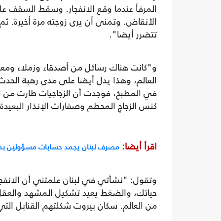
المرفأ عندما وقع الانفجار. وسقط السقف علي
الأنقاض. وتمنى أن يرى زوجته مرة أخيرة. 
تتضرر أيضا".
و"كانت هناك رسائل من أصدقاء وزملاء ومعارف
العالم، وهذا يدل أيضا على مدى رهبة الحد
في المطبخ، فوجدت أن الزجاجيات طارت من ا
كنس الزجاج المحطم وصفارات الإنذار البعيدة
اقرأ أيضا:
مصرف لبنان يجمد حسابات مسؤولين بمي
وتقول: "نشأتي في لبنان علمتني أن الانفجا
حياتك، والضغط يعيد تشكيل المشهد والعق
من العالم. سكان بيروت شكلتهم القنابل التي