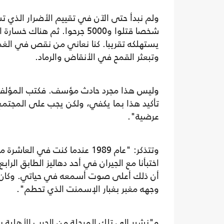
شخصا قتلوا و5000 جرحوا. ثم ه
يستهلكه تقريبا. كنا نعاني من نقص في الغذ
وتبعثر القمح في الأنقاض والرماد.
وليس هذا مجرد حادث مؤسف. فكتب المؤلف ا
تأكيد هذا بما يكفي، ولكن يجب على المجتمع
عرضية".
وتتذكر: "عام 1989 عندما كنت في
اختبأنا مع الجيران في أحد دهاليز الطابق الر
أن ذلك أعلى صوت أسمعه في حياتي. وكان جا
وجهه مغبر بغبار الإسمنت الذي تحطم".
و"نشير إلى تلك المرحلة من الحرب الأهلية ب