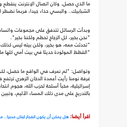
ما الذي حصل. وكان اتصال الإنترنت ينقطع و
الشبابيك.. والبسي حذاء جيدا، فربما نضطر 
وبدأت الرسائل تتدفق على مجموعات واتسا
"نحن بخير، كل الزجاج تحطم ولكننا بخير".
"تحدثت معه، هو بخير، ولكن بيته ليس كذلك. 
"القطط المولودة حديثا في بيت أمي كلها ما
وتواصل: "لم نعرف في الواقع ما حصل، لكن ا
غرفة نومنا رأيت أعمدة الدخان الزهري ترتفع 
إسرائيلية، مخبأ أسلحة لحزب الله، هجوم انتحا
بالتدريج على مدى ذلك المساء الأليم، وتبين أ
اقرأ أيضا:
هل يمكن أن يكون انفجار لبنان مدبرا.. م