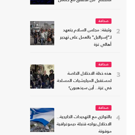
المظلم" من الاتفاق مع حماس
صحافة
2
وثيقة: مجلس السلام يتعهد
لـ"إسرائيل" بالعمل على تهجير
أهالي غزة
صحافة
3
هذه خطة الاحتلال الخاصة
لمستقبل الميليشيات المسلحة
في غزة.. أين سيذهبون؟
صحافة
4
بالتوازي مع التهديدات الخارجية..
الاحتلال يواجه قنبلة ديموغرافية
موقوتة