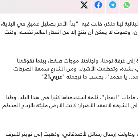
للبنانية لينا منذر، قالت فيه: "بدأ الأمر بصليل عميق في البناية،
، وصوت لا يمكن أن ينتج إلا عن انفجار العالم نفسه، وكنت
لى غرفة نومنا، واجتاحتنا موجات ضغط، بينما تقوقعنا
ب بشدة، وتحطمت الأشياء. ومن الشارع سمعنا الصرخات
د.. يا محمد"، بحسب ما ترجمته "
عربي21
".
اب "انفجار"، كلمة استخدمناها كثيرا في هذا البلد. وظنا
إلى الشرفة لأتفقد الأضرار: كانت الأرض مليئة بالزجاج المحطم
 وحاولت إرسال رسائل لأصدقائي، وذهبت إلى تويتر لأعرف