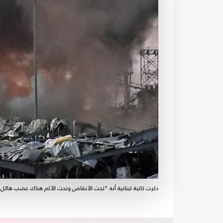
ذكرت كاتبة لبنانية أنه "تحت الأنقاض وتحت الألم هناك غضب هائل