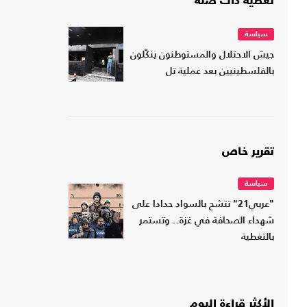
تغطية ذات صلة
سياسة
جيش الاحتلال والمستوطنون ينكّلون
بالفلسطينيين بعد عملية تل
تقرير خاص
سياسة
"عربي21" تتشح بالسواد حدادا على
شهداء الصحافة في غزة.. وتستمر
بالتغطية
الأكثر قراءة اليوم