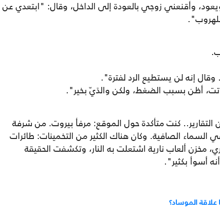
يعود، وأقنعني زوجي بالعودة إلى الداخل، وقال: "ابتعدي عن
للهروب".
ب.
وقال إنه لن يستطيع الرد لفترة".
تت، أظن بسبب الضغط، ولكن والدَيّ بخير".
لتقارير.. كنت متأكدة حول الموقع: مرفأ بيروت. من شرفة
في السماء الصافية. وكان هناك الكثير من التخمينات: طائرات
ري، مخزن ألعاب نارية اشتعلت به النار، وتكشفت الحقيقة
نه أسوأ بكثير".
ا علاقة الموساد؟