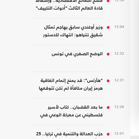
13:36
مسخ النماذج الاقتصادية.. وإسقاط
قادة العالم الثالث "أدوات التكييف"
من الرأسمالية
13:04
وزير أوغندي سابق يهاجم تمثال
شقيق نتنياهو: انتهاك للدستور
والسيادة وتشويه لذاكرة عنتيبي
12:32
الوضع الصفري في تونس
12:31
"هآرتس": قد يمنح إتمام اتفاقية
هرمز إيران مكافأة لم تكن تتوقعها
12:26
ما بعد القضبان.. كتاب لأسير
فلسطيني عن معركة الوعي في
مواجهة هندسة الخضوع
12:01
حزب العدالة والتنمية في تركيا.. 25