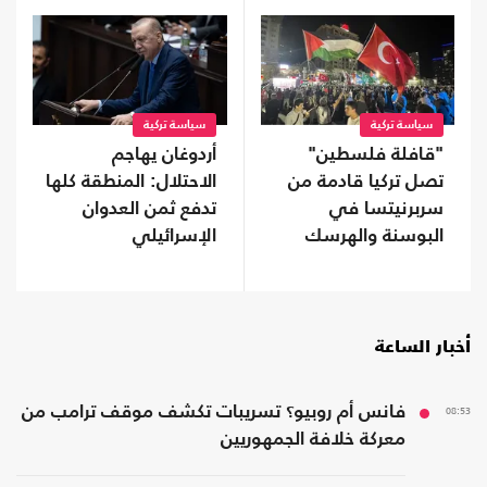
سياسة تركية
سياسة تركية
"قافلة فلسطين"
أردوغان يهاجم
تصل تركيا قادمة من
الاحتلال: المنطقة كلها
سربرنيتسا في
تدفع ثمن العدوان
البوسنة والهرسك
الإسرائيلي
(صور)
أخبار الساعة
08:53
فانس أم روبيو؟ تسريبات تكشف موقف ترامب من
معركة خلافة الجمهوريين