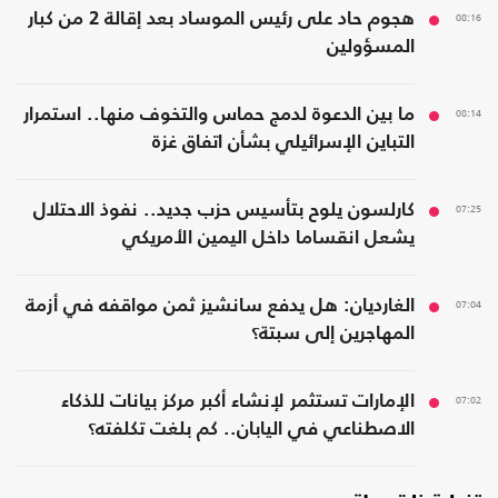
08:16
هجوم حاد على رئيس الموساد بعد إقالة 2 من كبار
المسؤولين
08:14
ما بين الدعوة لدمج حماس والتخوف منها.. استمرار
التباين الإسرائيلي بشأن اتفاق غزة
07:25
كارلسون يلوح بتأسيس حزب جديد.. نفوذ الاحتلال
يشعل انقساما داخل اليمين الأمريكي
07:04
الغارديان: هل يدفع سانشيز ثمن مواقفه في أزمة
المهاجرين إلى سبتة؟
07:02
الإمارات تستثمر لإنشاء أكبر مركز بيانات للذكاء
الاصطناعي في اليابان.. كم بلغت تكلفته؟