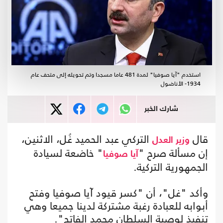
استخدم "آيا صوفيا" لمدة 481 عاما مسجدا وتم تحويله إلى متحف عام
1934- الأناضول
شارك الخبر
قال
التركي عبد الحميد غُل، الاثنين،
وزير العدل
إن مسألة صرح "
" خاضعة لسيادة
آيا صوفيا
الجمهورية التركية.
وأكد "غل"، أن "كسر قيود آيا صوفيا وفتح
أبوابه للعبادة رغبة مشتركة لدينا جميعا وهي
تنفيذ لوصية السلطان محمد الفاتح".