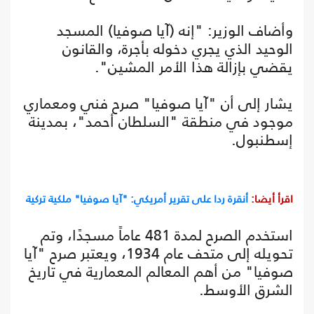
وأضاف الوزير: "إنه (آيا صوفيا) المسجد
الوحيد الذي يجري دخوله بأجرة، والقانون
يقضي بإزالة هذا الأمر المشين".
يشار إلى أن "آيا صوفيا" صرح فني ومعماري
موجود في منطقة "السلطان أحمد"، بمدينة
إسطنبول.
اقرأ أيضا:
أنقرة ردا على تقرير أمريكي: "آيا صوفيا" ملكية تركية
استخدم الصرح لمدة 481 عاماً مسجدًا، وتم
تحويله إلى متحف عام 1934، ويعتبر صرح "آيا
صوفيا" من أهم المعالم المعمارية في تاريخ
الشرق الأوسط.