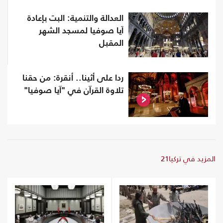
العدالة والتنمية: البت بإعادة
آيا صوفيا لمسجد الشهر
المقبل
ردا على أثينا.. أنقرة: من حقنا
تلاوة القرآن في "آيا صوفيا"
المزيد في تركيا21