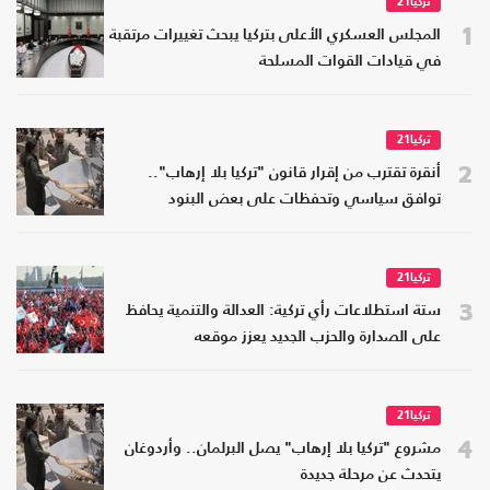
تركيا21
1
المجلس العسكري الأعلى بتركيا يبحث تغييرات مرتقبة
في قيادات القوات المسلحة
تركيا21
2
أنقرة تقترب من إقرار قانون "تركيا بلا إرهاب"..
توافق سياسي وتحفظات على بعض البنود
تركيا21
3
ستة استطلاعات رأي تركية: العدالة والتنمية يحافظ
على الصدارة والحزب الجديد يعزز موقعه
تركيا21
4
مشروع "تركيا بلا إرهاب" يصل البرلمان.. وأردوغان
يتحدث عن مرحلة جديدة