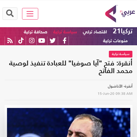
تركيا21
اقتصاد تركي
سياسة تركية
صحافة تركية
منوعات تركية
سياسة تركية
أنقرة: فتح "آيا صوفيا" للعبادة تنفيذ لوصية
محمد الفاتح
أنقرة- الأناضول
15-Jun-20
09:38 AM