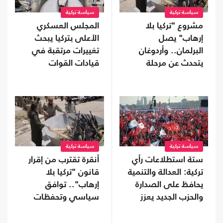
سياسة تركية
سياسة تركية
مشروع "تركيا بلا
المجلس العسكري
إرهاب" يصل
الأعلى بتركيا يبحث
البرلمان.. وأردوغان
تغييرات مرتقبة في
يتحدث عن مرحلة
قيادات القوات
جديدة
المسلحة
سياسة تركية
سياسة تركية
ستة استطلاعات رأي
أنقرة تقترب من إقرار
تركية: العدالة والتنمية
قانون "تركيا بلا
يحافظ على الصدارة
إرهاب".. توافق
والحزب الجديد يعزز
سياسي وتحفظات
موقعه
على بعض البنود