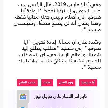
وفي آذار/ مارس 2019، قال الرئيس رجب
طيب أردوغان، إن تركيا تخطط "لإعادة آيا
صوفيا إلى أصله، وليس جعله مجانيا فقط،
وهذا يعني أنه لن يصبح متحفًا، وسيسمى
مسجدًا".
وشدد على أن مسألة إعادة تحويل "آيا
صوفيا" إلى مسجد "مطلب يتطلع إليه
شعبنا، والعالم الإسلامي، أي أنه مطلب
للجميع، فشعبنا مشتاق منذ سنوات ليراه
مسجدًا".
آيا صوفيا
وزير العدل
عبادة
محمد القاتح
تابع آخر الأخبار على جوجل نيوز