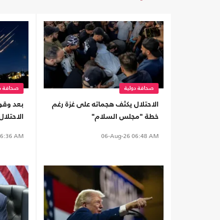
صحافة دولية
صحافة دو
الاحتلال يكثف هجماته على غزة رغم
خطة "مجلس السلام"
الاحتلا
مستوطني
6:36 AM
06-Aug-26
06:48 AM