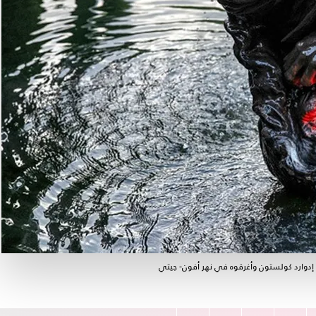
يق إدوارد كولستون وأغرقوه في نهر أفون- جيتي