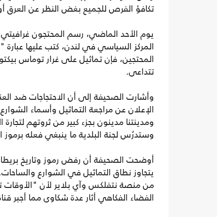
تكافؤ الفرص للجميع بغض النظر عن العرق أو
يوم الأحد الماضي، رسم المحتجون غرافيت
المركز السياسي في لندن، كتب عليها عبارة 
المحتجين، فإن تماثيل على غرار توماس بيكت
تتداعى.
وأشارت الصحيفة إلى أن الاحتجاجات ضد العن
الإعلان عن مراجعة التماثيل وأسماء الشوارع.
ومدينتنا مدينون بجزء كبير من ثروتهم لتجارة
وستدرُس لجنة البلدية ما ينبغي فعله برموز الت
أوضحت الصحيفة أن رفض رموز وتاريخ بريطانيا 
يتجاوز نطاق التماثيل في الشوارع والساحات
من منصة نتفلكس وآي بلاير لأن "الأوقات تغي
الفضاء الفكاهي أثار عدة شكاوى مما أجبر قنا