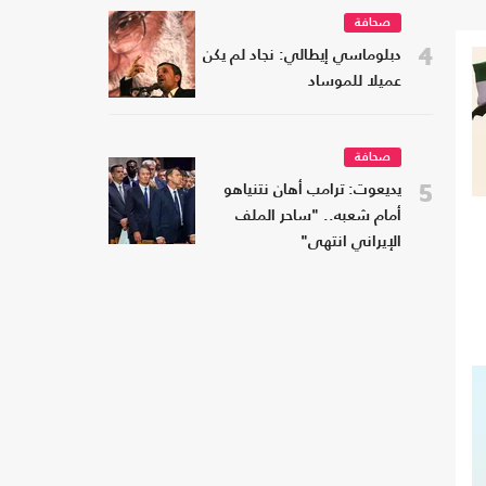
صحافة
4
دبلوماسي إيطالي: نجاد لم يكن
عميلا للموساد
صحافة
5
يديعوت: ترامب أهان نتنياهو
أمام شعبه.. "ساحر الملف
الإيراني انتهى"