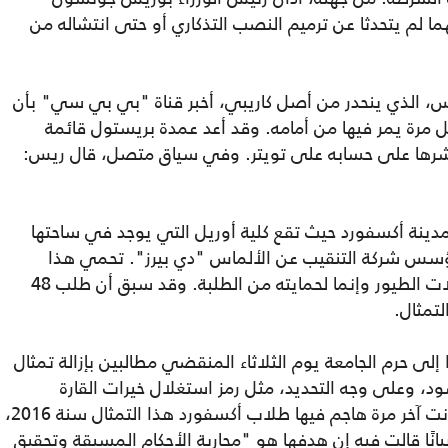
هما لم يتحدثا عن ترميم النصب التذكاري أو حتى انتشاله من
، الذي ينحدر من أصل كاريبي، أخبر قناة "بي بي سي" بأن
ل مرة يمر فيها من أمامه. وقد أعد عمدة بريستول قائمة
 ونشرها على حسابه على تويتر. وفي سياق متصل، قال ريس:
 مدينة أكسفورد حيث تقع كلية أوريل التي يوجد في ساحتها
 شركة التنقيب عن الألماس "دي بيرز". تحمي هذا
التمثال شبكة معدنية ليس فقط بسبب فضلات الطيور وإنما لحمايته من الطلبة. وقد سبق أن طلب 48
تمثال.
ى حرم الجامعة يوم الثلاثاء المنقضي مطالبين بإزالة تمثال
د، وعلى وجه التحديد، مثل رمز استغلال خيرات القارة
الإفريقية من قبل الإمبراطورية البريطانية. كانت آخر مرة هاجم فيها طلاب أكسفورد هذا التمثال سنة 2016،
يانًا قالت فيه إن هدفها هو "محاربة الأحكام المسبقة وتحقيق