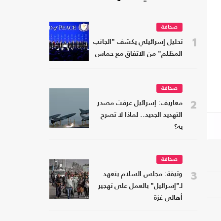
صحافة
1
تحليل إسرائيلي يكشف "الجانب
المظلم" من الاتفاق مع حماس
صحافة
2
معاريف: إسرائيل عرفت مصدر
التهديد الجديد.. لماذا لا تصرح
به؟
صحافة
3
وثيقة: مجلس السلام يتعهد
لـ"إسرائيل" بالعمل على تهجير
أهالي غزة