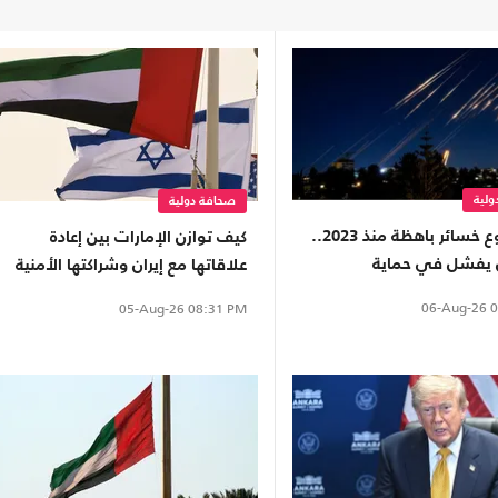
لية
صحافة دولية
بعد وقوع خسائر باهظة منذ 2023..
كيف توازن الإمارات بين إعادة
ل يفشل في حماية
علاقاتها مع إيران وشراكتها الأمنية
ه من خطر الصواريخ
بـ"إسرائيل"؟
06-Aug-26
0
05-Aug-26
08:31 PM