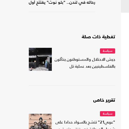
رحاله في لندن.. "بلو نوت" يفتتح أول
فرع بريطاني
تغطية ذات صلة
سياسة
جيش الاحتلال والمستوطنون ينكّلون
بالفلسطينيين بعد عملية تل
تقرير خاص
سياسة
"عربي21" تتشح بالسواد حدادا على