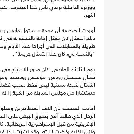
ووزيرة الداخلية بريتي باتل هذا التصرف، لكن
النهر.
أوردت الصحيفة أن عمدة بريستول مارفن ريس
ذلك التمثال كان يمثل إهانة بالنسبة له في ك
طويلة بالمقابلات التي أجراها هذه الأيام
"بالنسبة لي، كان هذا التمثال جريمة".
يوم الثلاثاء الماضي، كان محور الاحتجاج في
تمثال سيسيل رودس، مؤسس روديسيا ومؤسس
مستشارا من مجلس المدينة من الكلية إزالة ال
أفادت الصحيفة بأن آلاف المتظاهرين وصلوا إل
الرجل الذي طالما آمن بتفوق البيض على السو
ولكن الكلية رفضت إزالته. وقد نشرت الكلية ب