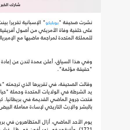
شارك الخبر
نشرت صحيفة "
" الإسبانية تقريرا بي
بوبليكو
على خلفية وفاة الأمريكي من أصول أفريقية ج
للمملكة المتحدة لمراجعة ماضيها مع الإمبريال
وفي هذا السياق، أعلن عمدة لندن عن إعادة ا
"حقيقة مؤلمة".
يد الشرطة في الولايات المتحدة وحملة "حيا
فتحت جروح الماضي القديمة في بريطانيا. كيف 
بالبشر والإرث التاريخي لإساءة معاملة البيض
1721)، وأغرقوه في نهر أفون في ظل غيا