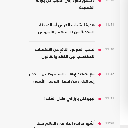
12:10
دمشق تعود إلى العرب من بوابة
القصيدة
11:51
هجرة الشباب العربي أو الصيغة
المحدثة من الاستعمار الأوروبي..
قراءة في كتاب
11:38
نسب المولود الناتج عن الاغتصاب
للمغتصب بين الفقه والقانون
11:32
مع تصاعد إرهاب المستوطنين.. تحذير
إسرائيلي من انفجار البرميل الأمني
في الضفة
11:21
نيجيرفان بارزاني حلال العُقد!
11:08
أشهر نوادي الجاز في العالم يحط