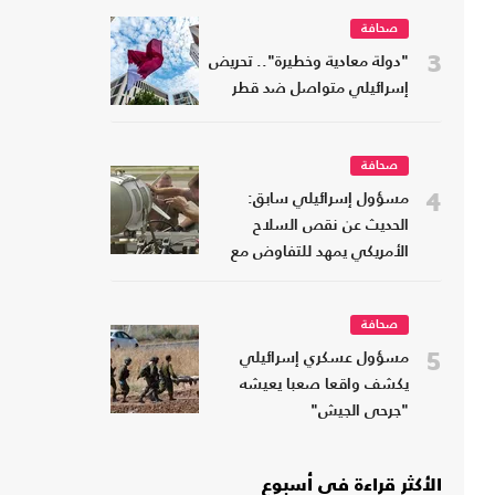
صحافة
3
"دولة معادية وخطيرة".. تحريض
إسرائيلي متواصل ضد قطر
صحافة
4
مسؤول إسرائيلي سابق:
الحديث عن نقص السلاح
الأمريكي يمهد للتفاوض مع
إيران
صحافة
5
مسؤول عسكري إسرائيلي
يكشف واقعا صعبا يعيشه
"جرحى الجيش"
الأكثر قراءة في أسبوع