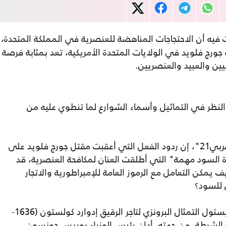
نت فيه أن الاحتجاجات المناهضة للعنصرية في المملكة المتحدة،
ورج فلويد في الولايات المتحدة الأمريكية، تعد بمثابة فرصة
يين والعبيد والعنصريين.
لنظر في التماثيل وأسماء الشوارع لما تنطوي عليه من
وقالت الصحيفة، في تقريرها الذي ترجمته "عربي21"، إن ردود الفعل التي أعقبت مقتل جورج فلويد على
ة السود مهمة" التي أطلقت العنان لمكافحة العنصرية، قد
يمكن التعامل مع الرموز العامة للإمبراطورية والاتجار
 للسود؟
يوم الأحد الماضي، أزال المتظاهرون في بريستول التمثال البرونزي لتاجر الرقيق إدوارد كولستون (1636-
ب الشرطة. من جهته، أدان رئيس الوزراء بوريس جونسون