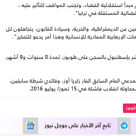
مبدأ استقلالية القضاء، وتجنب المواقف للتأثير عليه ،
قضائية المستقلة في تركيا".
ين عن الديمقراطية، والحرية، وسيادة القانون، يتجاهلون كل
ات الإرهابية المعادية للإنسانية وهذا أمر يدعو للتفكير".
والخميس، قضت المحكمة الجنائية الرابعة عشر بإسطنبول بالسجن على طوبوز، لمدة 8 سنوات و9 أشهر،
دعي العام السابق الفار زكريا أوز، وقائدي شرطة سابقين،
اب فاشلة في 15 تموز/ يوليو 2016.
وبوز
تابع آخر الأخبار على جوجل نيوز