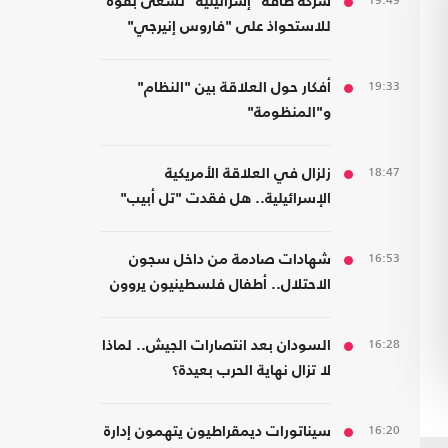
19:49
شركة طاقة "إسرائيلية" تسعى بقوة
للاستحواذ على "فاروس إنيرجي"
المالكة لأصول بمصر
19:33
أفكار حول العلاقة بين "النظام"
و"المنظومة"
18:47
زلزال في العلاقة الأمريكية
الإسرائيلية.. هل فقدت "تل أبيب"
دعم واشنطن التاريخي؟
16:53
شهادات صادمة من داخل سجون
الاحتلال.. أطفال فلسطينيون يروون
قصص التعذيب
16:28
السودان بعد انتصارات الجيش.. لماذا
لا تزال نهاية الحرب بعيدة؟
16:20
سيناتورات ديمقراطيون يتهمون إدارة