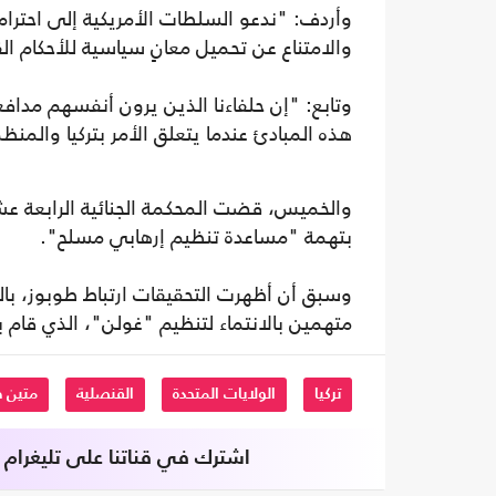
وأردف: "ندعو السلطات الأمريكية إلى احترام 
والامتناع عن تحميل معانٍ سياسية للأحكام ال
وتابع: "إن حلفاءنا الذين يرون أنفسهم مدافع
هذه المبادئ عندما يتعلق الأمر بتركيا والمنظم
بتهمة "مساعدة تنظيم إرهابي مسلح".
وسبق أن أظهرت التحقيقات ارتباط طوبوز، بالم
متهمين بالانتماء لتنظيم "غولن"، الذي قام بمحاولة انقل
تركيا
الولايات المتحدة
القنصلية
متين ط
اشترك في قناتنا على تليغرام