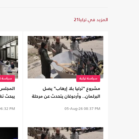
المزيد في تركيا21
سياسة تركية
سياسة تر
مشروع "تركيا بلا إرهاب" يصل
المجلس ا
البرلمان.. وأردوغان يتحدث عن مرحلة
يبحث تغ
جديدة
القوات 
6:32 PM
05-Aug-26
08:37 PM