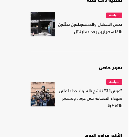
تغطية ذات صلة
سياسة
جيش الاحتلال والمستوطنون ينكّلون
بالفلسطينيين بعد عملية تل
تقرير خاص
سياسة
"عربي21" تتشح بالسواد حدادا على
شهداء الصحافة في غزة.. وتستمر
بالتغطية
الأكثر قراءة اليوم