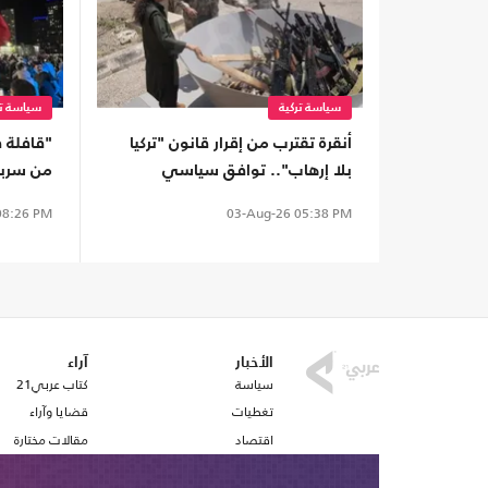
سياسة تركية
سياسة تر
أنقرة تقترب من إقرار قانون "تركيا
"قافلة 
بلا إرهاب".. توافق سياسي
من سربر
وتحفظات على بعض البنود
والهرسك
8:26 PM
03-Aug-26
05:38 PM
الأخبار
آراء
سياسة
كتاب عربي21
تغطيات
قضايا وآراء
اقتصاد
مقالات مختارة
رياضة
أفكار