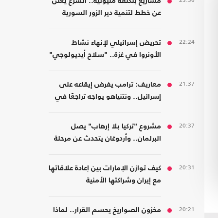
23:36
مشاريع بتكلفة مليونية.. الشرع يعلن
عن خطط لتنمية دير الزور السورية
22:24
تحريض إسرائيلي لإنهاء نشاط
الأونروا في غزة.. "سلاح أيديولوجي"
21:37
معاريف: ترامب يفرض إيقاعه على
إسرائيل.. ونتنياهو يواجه تراجعًا في
هامش القرار
20:37
مشروع "تركيا بلا إرهاب" يصل
البرلمان.. وأردوغان يتحدث عن مرحلة
جديدة
20:31
كيف توازن الإمارات بين إعادة علاقاتها
مع إيران وشراكتها الأمنية
بـ"إسرائيل"؟
20:21
مخزون الصواريخ يحسم القرار.. لماذا