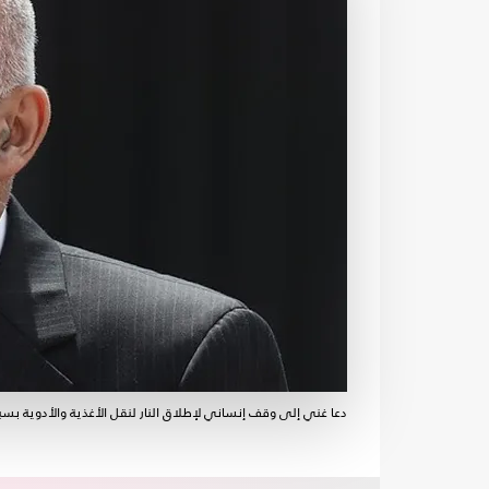
دعا غني إلى وقف إنساني لإطلاق النار لنقل الأغذية والأدوية 