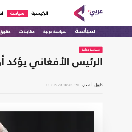
(current)
الرئيسية
سياسة
اق
سياسة
سياسة عربية
مقابلات
حقوق 
سياسة دولية
الرئيس الأفغاني يؤكد أن
كابول- أ ف ب
11-Jun-20
10:46 PM