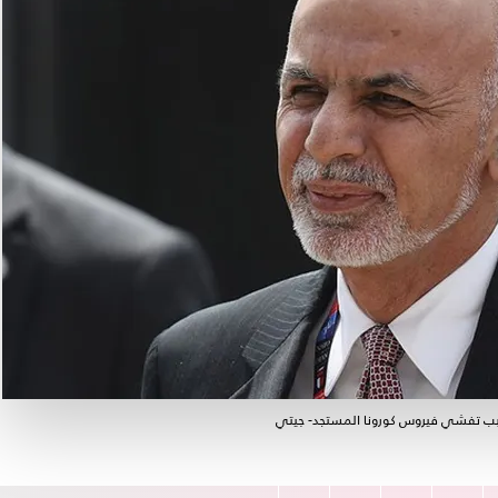
بسبب تفشي فيروس كورونا المستجد- جيتي