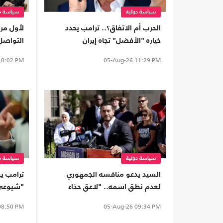
سياسة دولية
سياسة دو
الحرب أم الاتفاق؟.. ترامب يحدد
لأول مر
خياره "الأفضل" تجاه إيران
التواصل
0:02 PM
05-Aug-26
11:29 PM
سياسة دولية
سياسة دو
السيد يدعو منافسه الجمهوري
ترامب يه
لعدم نطق اسمه.. "لاعق حذاء
"شيوعي 
ترامب"
8:50 PM
05-Aug-26
09:34 PM