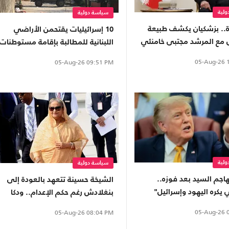
لية
سياسة دولية
ة.. بزشكيان يكشف طبيعة
10 إسرائيليات يقتحمن الأراضي
 مع المرشد مجتبى خامنئي
اللبنانية للمطالبة بإقامة مستوطنات
05-Aug-26
1
05-Aug-26
09:51 PM
لية
سياسة دولية
اجم السيد بعد فوزه..
الشيخة حسينة تتعهد بالعودة إلى
يكره اليهود وإسرائيل"
بنغلادش رغم حكم الإعدام.. ودكا
تضغط على الهند
05-Aug-26
0
05-Aug-26
08:04 PM