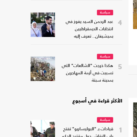
سياسة
4
عبد الرحمن السيد يفوز في
انتخابات الديمقراطيين
بميشيغان.. تعرف إليه
سياسة
5
هكذا خرجت "الشائعات" التي
تسببت في أزمة المهاجرين
بمدينة سبتة
الأكثر قراءة في أسبوع
سياسة
1
قيادات بـ "البوليساريو" تفتح
باب النقاش حول مقترح الحكم