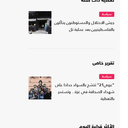
تغطية ذات صلة
سياسة
جيش الاحتلال والمستوطنون ينكّلون
بالفلسطينيين بعد عملية تل
تقرير خاص
سياسة
"عربي21" تتشح بالسواد حدادا على
شهداء الصحافة في غزة.. وتستمر
بالتغطية
الأكثر قراءة اليوم