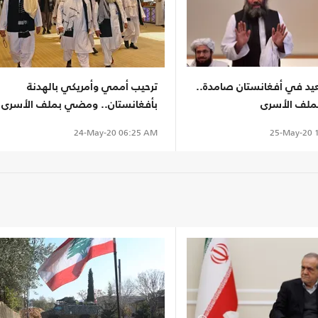
عيد في أفغانستان صامدة..
ترحيب أممي وأمريكي بالهدنة
ملف الأسرى
بأفغانستان.. ومضي بملف الأسرى
25-May-20
1
24-May-20
06:25 AM