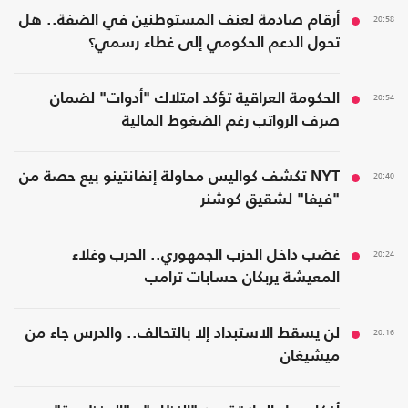
20:58
أرقام صادمة لعنف المستوطنين في الضفة.. هل
تحول الدعم الحكومي إلى غطاء رسمي؟
20:54
الحكومة العراقية تؤكد امتلاك "أدوات" لضمان
صرف الرواتب رغم الضغوط المالية
20:40
NYT تكشف كواليس محاولة إنفانتينو بيع حصة من
"فيفا" لشقيق كوشنر
20:24
غضب داخل الحزب الجمهوري.. الحرب وغلاء
المعيشة يربكان حسابات ترامب
20:16
لن يسقط الاستبداد إلا بالتحالف.. والدرس جاء من
ميشيغان