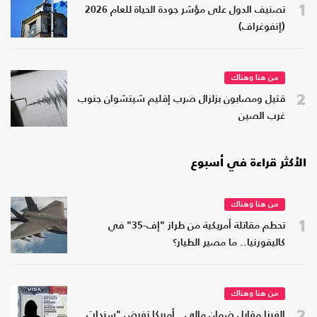
1
تصنيف الدول على مؤشر جودة الحياة للعام 2026
(إنفوغراف)
من هنا وهناك
2
قتيل ومصابون بزلزال ضرب إقليم شيتشوان جنوب
غرب الصين
الأكثر قراءة في أسبوع
من هنا وهناك
1
تحطم مقاتلة أمريكية من طراز "إف-35" في
كاليفورنيا.. ما مصير الطيار؟
من هنا وهناك
2
الفيزا مقابل ضمان مالي.. أمريكا تفرض "سندات