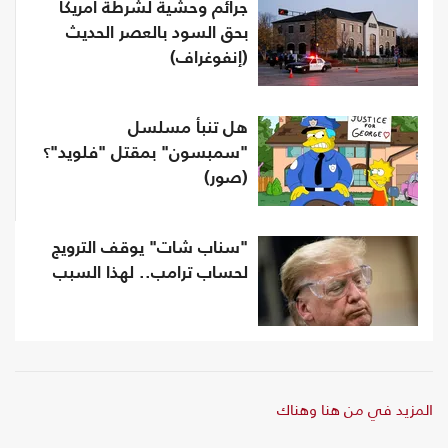
جرائم وحشية لشرطة أمريكا
بحق السود بالعصر الحديث
(إنفوغراف)
هل تنبأ مسلسل
"سمبسون" بمقتل "فلويد"؟
(صور)
"سناب شات" يوقف الترويج
لحساب ترامب.. لهذا السبب
المزيد في من هنا وهناك