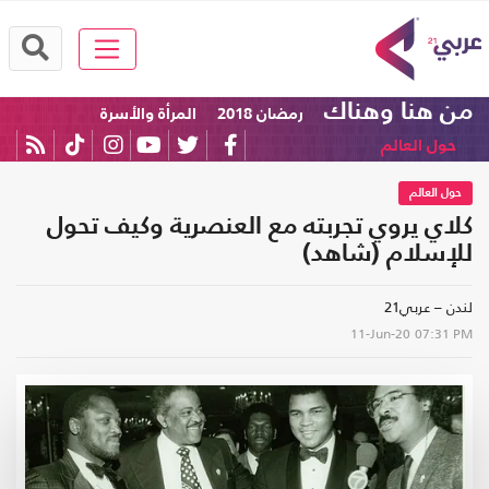
من هنا وهناك
رمضان 2018
المرأة والأسرة
حول العالم
حول العالم
كلاي يروي تجربته مع العنصرية وكيف تحول
للإسلام (شاهد)
لندن – عربي21
11-Jun-20
07:31 PM