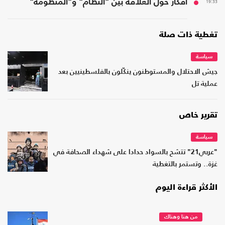
19:33
أفكار حول العلاقة بين "النظام" و"المنظومة"
تغطية ذات صلة
سياسة
جيش الاحتلال والمستوطنون ينكّلون بالفلسطينيين بعد
عملية تل
تقرير خاص
سياسة
"عربي21" تتشح بالسواد حدادا على شهداء الصحافة في
غزة.. وتستمر بالتغطية
الأكثر قراءة اليوم
من هنا وهناك