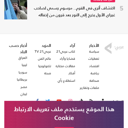
5
اكتشاف أثري في القرم.. مرسوم رسمي لصاحب
غيراي الأول يخرج إلى النور بعد قرون من إخفائه
الأخبار
آراء
المزيد
أخبار حسب
سياسة
كتاب عربي21
عربي21 TV
البلد
العراق
تغطيات
قضايا وآراء
عالم الفن
ليبيا
اقتصاد
مقالات مختارة
تكنولوجيا
سوريا
رياضة
أفكار
صحة
بريطانيا
صحافة
استطلاع رأي
مصر
ملفات وتقارير
لبنان
تابعنا على
هذا الموقع يستخدم ملف تعريف الارتباط
Cookie
من نحن
اتصل بنا