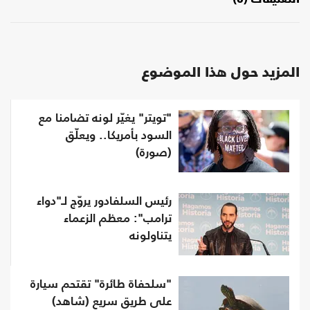
المزيد حول هذا الموضوع
"تويتر" يغيّر لونه تضامنا مع
السود بأمريكا.. ويعلّق
(صورة)
رئيس السلفادور يروّج لـ"دواء
ترامب": معظم الزعماء
يتناولونه
"سلحفاة طائرة" تقتحم سيارة
على طريق سريع (شاهد)