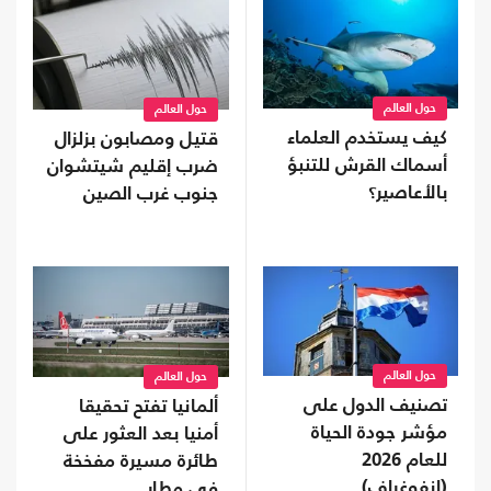
حول العالم
حول العالم
كيف يستخدم العلماء
قتيل ومصابون بزلزال
أسماك القرش للتنبؤ
ضرب إقليم شيتشوان
بالأعاصير؟
جنوب غرب الصين
حول العالم
حول العالم
تصنيف الدول على
ألمانيا تفتح تحقيقا
مؤشر جودة الحياة
أمنيا بعد العثور على
للعام 2026
طائرة مسيرة مفخخة
(إنفوغراف)
في مطار