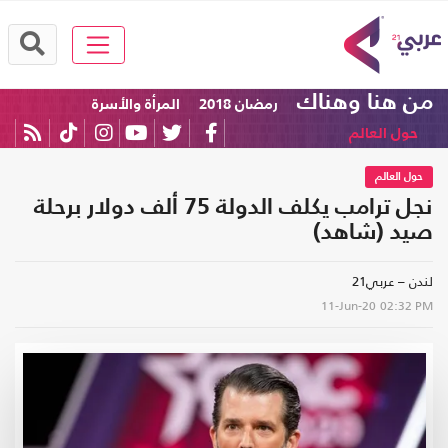
من هنا وهناك
رمضان 2018
المرأة والأسرة
حول العالم
حول العالم
نجل ترامب يكلف الدولة 75 ألف دولار برحلة
صيد (شاهد)
لندن – عربي21
11-Jun-20
02:32 PM